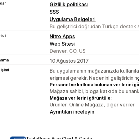
lar
Gizlilik politikası
SSS
Uygulama Belgeleri
Bu geliştirici doğrudan Türkçe destek
rici
Nitro Apps
Web Sitesi
Denver, CO, US
lanma
10 Ağustos 2017
rişimi
Bu uygulamanın mağazanızda kullanılabi
erişmesi gerekir. Nedenini geliştiricinin
Personel ve katkıda bulunan verilerini g
Mağaza sahibi, bloga katkıda bulunanl
Mağaza verilerini görüntüle:
Ürünler, Online Mağaza, diğer veriler
Ayrıntıları inceleyin
TablePress Size Chart & Guide