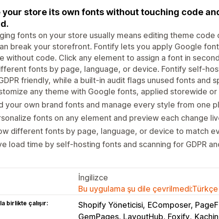
 your store its own fonts without touching code an
d.
ing fonts on your store usually means editing theme code o
can break your storefront. Fontify lets you apply Google fon
 without code. Click any element to assign a font in secon
ifferent fonts by page, language, or device. Fontify self-ho
GDPR friendly, while a built-in audit flags unused fonts and 
tomize any theme with Google fonts, applied storewide or 
d your own brand fonts and manage every style from one 
sonalize fonts on any element and preview each change liv
w different fonts by page, language, or device to match e
e load time by self-hosting fonts and scanning for GDPR an
İngilizce
Bu uygulama şu dile çevrilmedi:Türkçe
a birlikte çalışır:
Shopify Yöneticisi
EComposer, PageFl
GemPages, LayoutHub, Foxify
Kachin