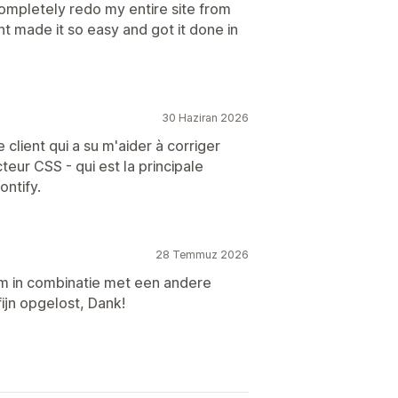
ompletely redo my entire site from
nt made it so easy and got it done in
30 Haziran 2026
client qui a su m'aider à corriger
teur CSS - qui est la principale
ontify.
28 Temmuz 2026
m in combinatie met een andere
fijn opgelost, Dank!