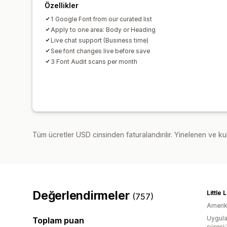
Özellikler
1 Google Font from our curated list
Apply to one area: Body or Heading
Live chat support (Business time)
See font changes live before save
3 Font Audit scans per month
Tüm ücretler USD cinsinden faturalandırılır. Yinelenen ve kul
Değerlendirmeler
Little
(757)
Amerika
Uygula
Toplam puan
süresi: