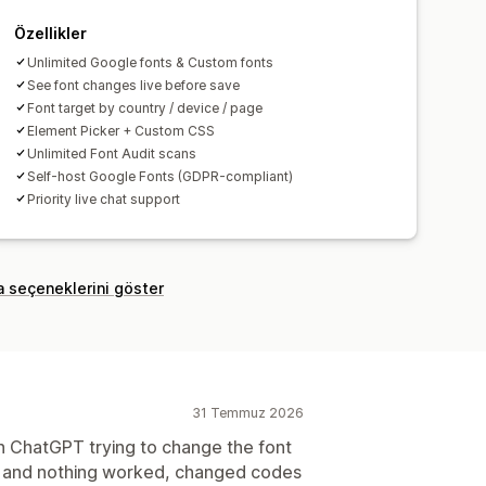
Özellikler
Unlimited Google fonts & Custom fonts
See font changes live before save
Font target by country / device / page
Element Picker + Custom CSS
Unlimited Font Audit scans
Self-host Google Fonts (GDPR-compliant)
Priority live chat support
a seçeneklerini göster
31 Temmuz 2026
th ChatGPT trying to change the font
 and nothing worked, changed codes