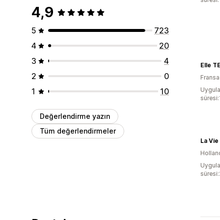
4,9
5
723
4
20
3
4
Elle T
2
0
Fransa
Uygula
1
10
süresi
Değerlendirme yazın
Tüm değerlendirmeler
La Vie
Hollan
Uygula
süresi: