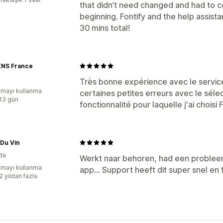
that didn’t need changed and had to c
beginning. Fontify and the help assista
30 mins total!
ENS France
Très bonne expérience avec le service 
mayı kullanma
certaines petites erreurs avec le sélec
:13 gün
fonctionnalité pour laquelle j'ai choisi F
 Du Vin
da
Werkt naar behoren, had een problee
mayı kullanma
app... Support heeft dit super snel en 
2 yıldan fazla