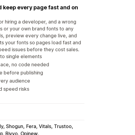
d keep every page fast and on
r hiring a developer, and a wrong
ts or your own brand fonts to any
ds, preview every change live, and
sts your fonts so pages load fast and
speed issues before they cost sales.
to single elements
place, no code needed
e before publishing
very audience
d speed risks
y, Shogun
Fera, Vitals, Trustoo
g, Rivyo, Opinew