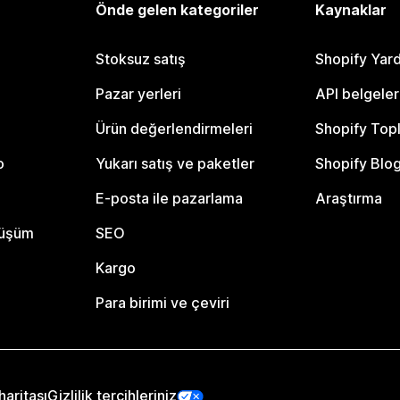
Önde gelen kategoriler
Kaynaklar
Stoksuz satış
Shopify Yar
Pazar yerleri
API belgeler
Ürün değerlendirmeleri
Shopify Top
o
Yukarı satış ve paketler
Shopify Blo
E-posta ile pazarlama
Araştırma
nüşüm
SEO
Kargo
Para birimi ve çeviri
haritası
Gizlilik tercihleriniz