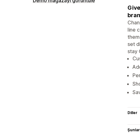
Demo mağazayı görüntüle
Give
bran
Chang
line 
theme
set d
stay 
Cus
Ad
Per
Sho
Sav
Diller
Şunlarl