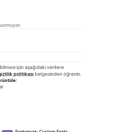
 sunmuyor.
lmesi için aşağıdaki verilere
gizlilik politikası
belgesinden öğrenin.
örüntüle:
ar
Fontomize: Custom Fonts