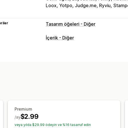
Loox, Yotpo, Judge.me, Ryviu
Stampe
riler
Tasarım öğeleri - Diğer
İçerik - Diğer
Premium
$2.99
/ay
veya yılda $29.99 ödeyin ve %16 tasarruf edin