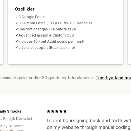
Özellikler
3 Google Fonts
3 Custom Fonts (TTF/OTF/WOFF, variable)
See font changes live before save
Advanced assign & Custom CSS
Includes 10 Font Audit scans per month
Live chat support (Business time)
lanıma dayalı ücretler 30 günde bir faturalandırılır.
Tüm fiyatlandırm
 Lady Smocks
 Birleşik Devletleri
I spent hours going back and forth wi
mayı kullanma
on my website through manual coding
Yaklaşık 1 saat