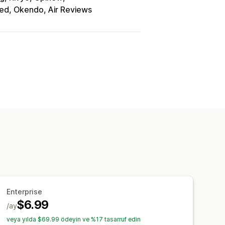
d, Okendo, Air Reviews
Enterprise
$6.99
/ay
veya yılda $69.99 ödeyin ve %17 tasarruf edin