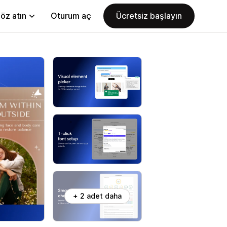
öz atın
Oturum aç
Ücretsiz başlayın
+ 2 adet daha