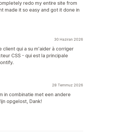
ompletely redo my entire site from
nt made it so easy and got it done in
30 Haziran 2026
client qui a su m'aider à corriger
teur CSS - qui est la principale
ontify.
28 Temmuz 2026
m in combinatie met een andere
fijn opgelost, Dank!