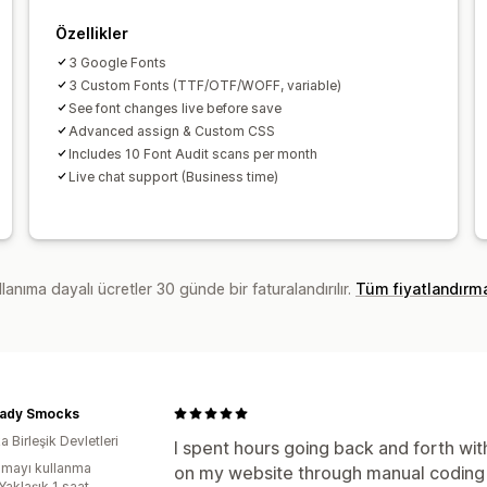
Özellikler
3 Google Fonts
3 Custom Fonts (TTF/OTF/WOFF, variable)
See font changes live before save
Advanced assign & Custom CSS
Includes 10 Font Audit scans per month
Live chat support (Business time)
lanıma dayalı ücretler 30 günde bir faturalandırılır.
Tüm fiyatlandırm
 Lady Smocks
 Birleşik Devletleri
I spent hours going back and forth wi
mayı kullanma
on my website through manual coding
Yaklaşık 1 saat