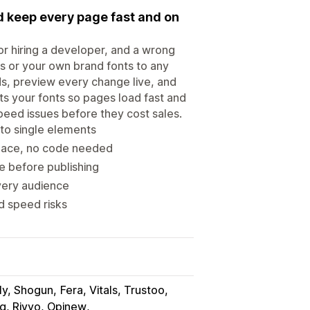
d keep every page fast and on
r hiring a developer, and a wrong
ts or your own brand fonts to any
ds, preview every change live, and
sts your fonts so pages load fast and
speed issues before they cost sales.
to single elements
place, no code needed
e before publishing
very audience
d speed risks
y, Shogun
Fera, Vitals, Trustoo
g, Rivyo, Opinew