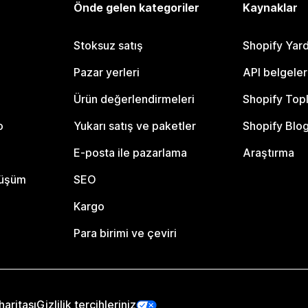
Önde gelen kategoriler
Kaynaklar
Stoksuz satış
Shopify Yar
Pazar yerleri
API belgeler
Ürün değerlendirmeleri
Shopify Top
o
Yukarı satış ve paketler
Shopify Blo
E-posta ile pazarlama
Araştırma
nüşüm
SEO
Kargo
Para birimi ve çeviri
haritası
Gizlilik tercihleriniz