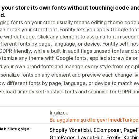
 your store its own fonts without touching code an
d.
ing fonts on your store usually means editing theme code o
can break your storefront. Fontify lets you apply Google fon
 without code. Click any element to assign a font in secon
ifferent fonts by page, language, or device. Fontify self-ho
GDPR friendly, while a built-in audit flags unused fonts and 
tomize any theme with Google fonts, applied storewide or 
d your own brand fonts and manage every style from one 
sonalize fonts on any element and preview each change liv
w different fonts by page, language, or device to match e
e load time by self-hosting fonts and scanning for GDPR an
İngilizce
Bu uygulama şu dile çevrilmedi:Türkçe
a birlikte çalışır:
Shopify Yöneticisi
EComposer, PageFl
GemPages, LayoutHub, Foxify
Kachin