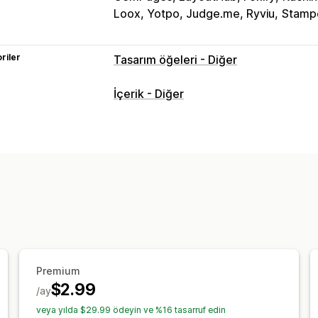
Loox, Yotpo, Judge.me, Ryviu
Stampe
riler
Tasarım öğeleri - Diğer
İçerik - Diğer
Premium
$2.99
/ay
veya yılda $29.99 ödeyin ve %16 tasarruf edin