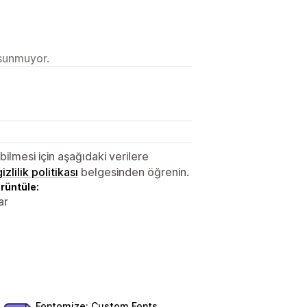
 sunmuyor.
lmesi için aşağıdaki verilere
gizlilik politikası
belgesinden öğrenin.
örüntüle:
ar
Fontomize: Custom Fonts