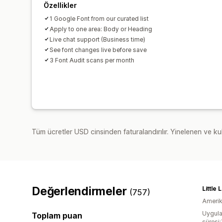
Özellikler
1 Google Font from our curated list
Apply to one area: Body or Heading
Live chat support (Business time)
See font changes live before save
3 Font Audit scans per month
Tüm ücretler USD cinsinden faturalandırılır. Yinelenen ve kul
Değerlendirmeler
Little
(757)
Amerika
Uygula
Toplam puan
süresi: