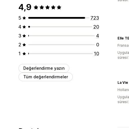
4,9
5
723
4
20
3
4
Elle T
2
0
Fransa
Uygula
1
10
süresi
Değerlendirme yazın
Tüm değerlendirmeler
La Vie
Hollan
Uygula
süresi: