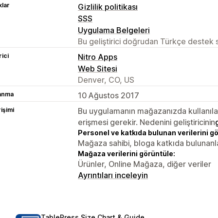
lar
Gizlilik politikası
SSS
Uygulama Belgeleri
Bu geliştirici doğrudan Türkçe destek
rici
Nitro Apps
Web Sitesi
Denver, CO, US
lanma
10 Ağustos 2017
rişimi
Bu uygulamanın mağazanızda kullanılabi
erişmesi gerekir. Nedenini geliştiricinin
Personel ve katkıda bulunan verilerini g
Mağaza sahibi, bloga katkıda bulunanl
Mağaza verilerini görüntüle:
Ürünler, Online Mağaza, diğer veriler
Ayrıntıları inceleyin
TablePress Size Chart & Guide