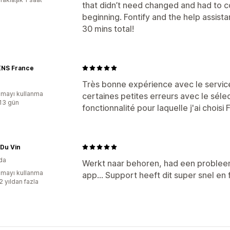
that didn’t need changed and had to c
beginning. Fontify and the help assista
30 mins total!
ENS France
Très bonne expérience avec le service 
mayı kullanma
certaines petites erreurs avec le sélec
:13 gün
fonctionnalité pour laquelle j'ai choisi F
 Du Vin
da
Werkt naar behoren, had een problee
mayı kullanma
app... Support heeft dit super snel en 
2 yıldan fazla