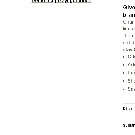
Demo mağazayı görüntüle
Give
bran
Chang
line 
theme
set d
stay 
Cus
Ad
Per
Sho
Sav
Diller
Şunlarl