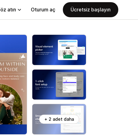
öz atın
Oturum aç
Ücretsiz başlayın
+ 2 adet daha