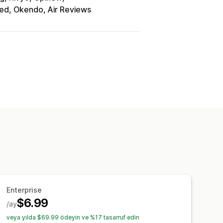
d, Okendo, Air Reviews
Enterprise
$6.99
/ay
veya yılda $69.99 ödeyin ve %17 tasarruf edin