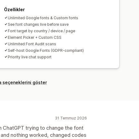
Özellikler
Unlimited Google fonts & Custom fonts
See font changes live before save
Font target by country / device / page
Element Picker + Custom CSS
Unlimited Font Audit scans
Self-host Google Fonts (GDPR-compliant)
Priority live chat support
a seçeneklerini göster
31 Temmuz 2026
th ChatGPT trying to change the font
 and nothing worked, changed codes