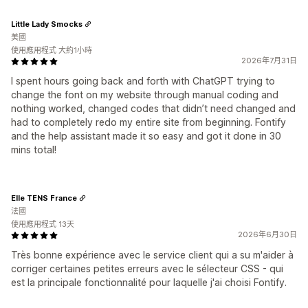
Little Lady Smocks
美國
使用應用程式 大約1小時
2026年7月31日
I spent hours going back and forth with ChatGPT trying to
change the font on my website through manual coding and
nothing worked, changed codes that didn’t need changed and
had to completely redo my entire site from beginning. Fontify
and the help assistant made it so easy and got it done in 30
mins total!
Elle TENS France
法國
使用應用程式 13天
2026年6月30日
Très bonne expérience avec le service client qui a su m'aider à
corriger certaines petites erreurs avec le sélecteur CSS - qui
est la principale fonctionnalité pour laquelle j'ai choisi Fontify.