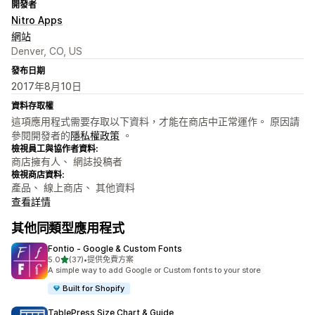
開發者
Nitro Apps
網站
Denver, CO, US
發布日期
2017年8月10日
資料存取權
這項應用程式需要存取以下資料，才能在商店中正常運作。 原因請
參閱開發者的
隱私權政策
。
檢視員工與協作者資料:
商店擁有人、 網誌投稿者
檢視商店資料:
產品、 線上商店、 其他資料
查看詳情
其他同類型應用程式
Fontio ‑ Google & Custom Fonts
滿分 5 顆星
5.0
(37)
•
提供免費方案
共有 37 則評價
A simple way to add Google or Custom fonts to your store
Built for Shopify
TablePress Size Chart & Guide