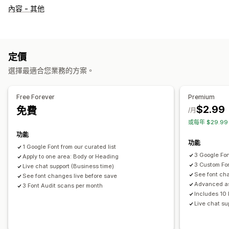
內容 - 其他
定價
選擇最適合您業務的方案。
Free Forever
Premium
$2.99
免費
/月
或每年 $29.9
功能
功能
1 Google Font from our curated list
3 Google Fo
Apply to one area: Body or Heading
3 Custom Fo
Live chat support (Business time)
See font cha
See font changes live before save
Advanced a
3 Font Audit scans per month
Includes 10 
Live chat su