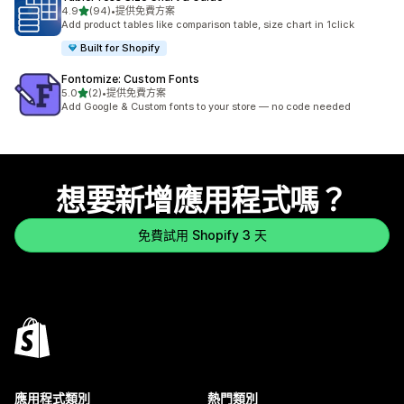
滿分 5 顆星
4.9
(94)
•
提供免費方案
共有 94 則評價
Add product tables like comparison table, size chart in 1click
Built for Shopify
Fontomize: Custom Fonts
滿分 5 顆星
5.0
(2)
•
提供免費方案
共有 2 則評價
Add Google & Custom fonts to your store — no code needed
想要新增應用程式嗎？
免費試用 Shopify 3 天
應用程式類別
熱門類別