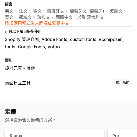
語言
英文、 法文、 德文、 西班牙文、 葡萄牙文 (葡萄牙)、 波蘭文、
泰文、 挪威文、 瑞典文、 簡體中文，以及 義大利文
這項應用程式尚未翻譯成繁體中文
可與以下項目搭配使用
Shopify 管理介面
Adobe Fonts
custom fonts
ecomposer
fonts
Google Fonts
yotpo
類別
設計元素 - 其他
頁面建立工具
顯示功能
頁面類型
登陸頁面
首頁
產品頁面
商品系列
即將推出頁面
網誌
定價
常見問題
說明中心頁面
聯絡資訊頁面
關於我們頁面
選擇最適合您業務的方案。
購物車頁面
感謝頁面
快速檢視
頁尾
彈出式視窗
表單
404 頁面
媒體稿頁面
職缺頁面
法律頁面
個人檔案連結頁面
Starter
Pro
評論頁面
定價頁面
佈景主題區段
自訂頁面