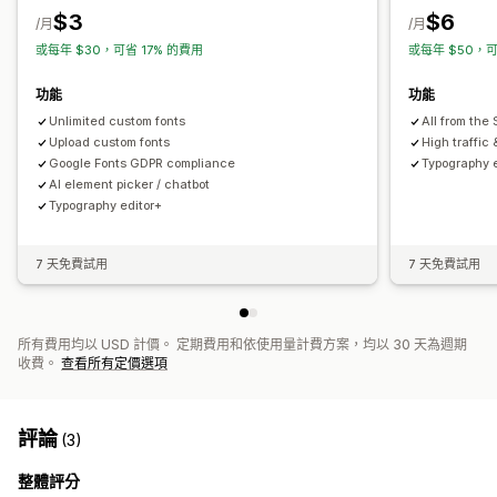
$3
$6
/月
/月
管理頁面
或每年 $30，可省 17% 的費用
或每年 $50，可
自訂字型
SEO
CDN
功能
功能
Unlimited custom fonts
All from the 
Upload custom fonts
High traffic 
Google Fonts GDPR compliance
Typography 
AI element picker / chatbot
Typography editor+
7 天免費試用
7 天免費試用
所有費用均以 USD 計價。 定期費用和依使用量計費方案，均以 30 天為週期
收費。
查看所有定價選項
評論
(3)
整體評分