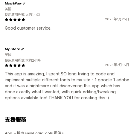
Maw&Paw
美國
使用應用程式 大約1小時
2025年1月25日
Good customer service.
My Store
英國
使用應用程式 大約2小時
2025年7月18日
This app is amazing, I spent SO long trying to code and
implement multiple different fonts to my site - 1 google 1 adobe
and it was a nightmare until discovering this app which has
done exactly what I wanted, with quick editing/tweaking
options available too! THANK YOU for creating this :)
支援服務
App 支援由 EasyLogicTools 提供。