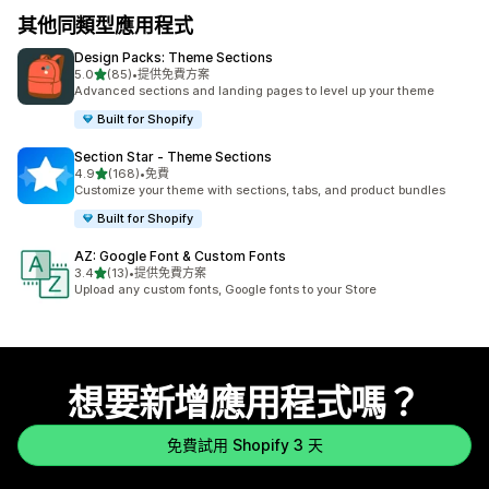
其他同類型應用程式
Design Packs: Theme Sections
滿分 5 顆星
5.0
(85)
•
提供免費方案
共有 85 則評價
Advanced sections and landing pages to level up your theme
Built for Shopify
Section Star ‑ Theme Sections
滿分 5 顆星
4.9
(168)
•
免費
共有 168 則評價
Customize your theme with sections, tabs, and product bundles
Built for Shopify
AZ: Google Font & Custom Fonts
滿分 5 顆星
3.4
(13)
•
提供免費方案
共有 13 則評價
Upload any custom fonts, Google fonts to your Store
想要新增應用程式嗎？
免費試用 Shopify 3 天