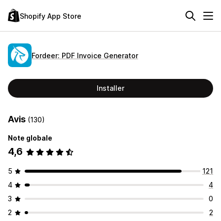
Shopify App Store
Fordeer: PDF Invoice Generator
Installer
Avis
(130)
Note globale
4,6
5
121
4
4
3
0
2
2