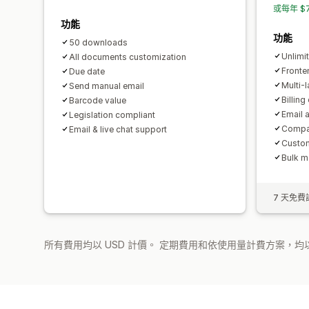
或每年 $
功能
功能
50 downloads
Unlimi
All documents customization
Front
Due date
Multi-
Send manual email
Billing
Barcode value
Email 
Legislation compliant
Compar
Email & live chat support
Custom
Bulk m
7 天免費
所有費用均以 USD 計價。 定期費用和依使用量計費方案，均以