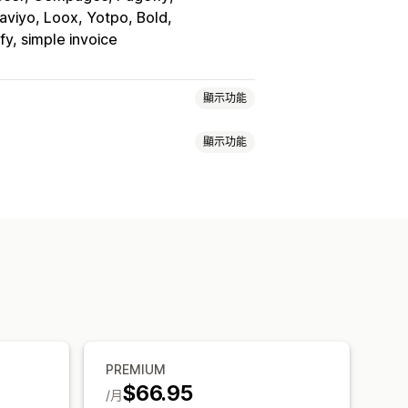
laviyo, Loox, Yotpo, Bold
ify, simple invoice
顯示功能
顯示功能
單確認
配送備註
海關文件
裝箱單
寄件者電子郵件
計算稅額
範本
條碼
)
歐盟 (VAT)
印度 (GST)
生 PDF
列印和匯出
報告
序號
)
PREMIUM
$66.95
/月