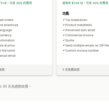
75.18，可省 30% 的費用
或每年 $159.18，可省 30% 的費用
匯出報告
功能
ted orders
Tax breakdown
end download
Product metafields
language
Advanced auto email
 currency
Commercial invoice
automation
Quote
e at price
Send multiple emails as ZIP file
 file name
Custom invoice number
anual email
試用
7 天免費試用
 30 天為週期收費。