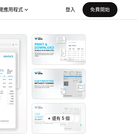
覽應用程式
登入
免費開始
+ 還有 5 個