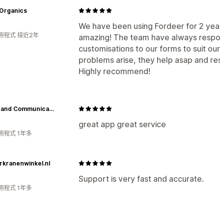
 Organics
We have been using Fordeer for 2 year
用程式 接近2年
amazing! The team have always resp
customisations to our forms to suit o
problems arise, they help asap and res
Highly recommend!
Waveband Communications
great app great service
用程式 1年多
rkranenwinkel.nl
Support is very fast and accurate.
用程式 1年多