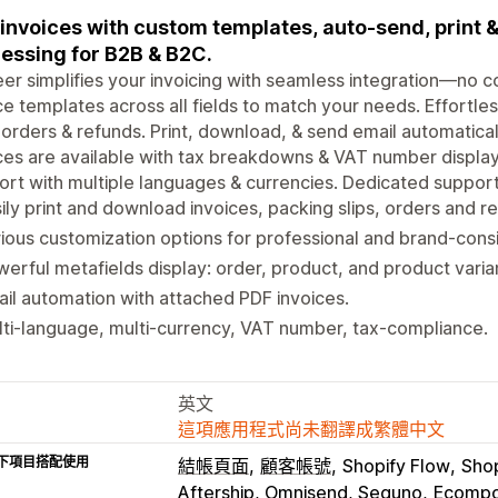
invoices with custom templates, auto-send, print &
essing for B2B & B2C.
er simplifies your invoicing with seamless integration—no c
ce templates across all fields to match your needs. Effortle
 orders & refunds. Print, download, & send email automatically
ces are available with tax breakdowns & VAT number displa
rt with multiple languages & currencies. Dedicated suppor
ily print and download invoices, packing slips, orders and re
ious customization options for professional and brand-consi
erful metafields display: order, product, and product varia
il automation with attached PDF invoices.
ti-language, multi-currency, VAT number, tax-compliance.
英文
這項應用程式尚未翻譯成繁體中文
下項目搭配使用
結帳頁面
顧客帳號
Shopify Flow
Sho
Aftership, Omnisend, Seguno
Ecompo