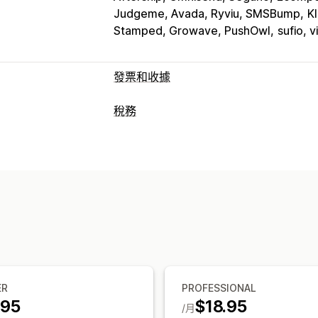
Judgeme, Avada, Ryviu, SMSBump
K
Stamped, Growave, PushOwl
sufio, v
發票和收據
文件類型
稅務
發票
收據
折讓單
報價
訂單草稿
訂
責任追蹤
退款
加值稅 (VAT) 發票
自訂發票
自訂
稅額計算
顏色和字型
品牌行銷
欄位
發票編號
稅率
多種幣別
標誌
多種幣別
多國語言
登記
檔案管理
稅務登記
稅號驗證
IOSS 和 OSS (歐盟
大量下載
檔案名稱
電子郵件自動化
產
加拿大 (HST、PST、GST)
美國 (銷售稅
ER
PROFESSIONAL
.95
$18.95
/月
報告和申報