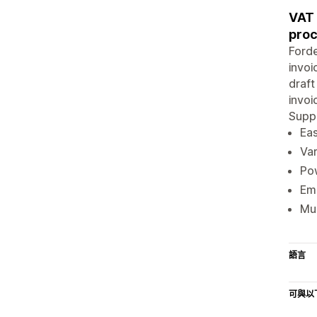
VAT 
proc
Forde
invoi
draft
invoi
Suppo
Eas
Var
Pow
Ema
Mul
語言
可與以