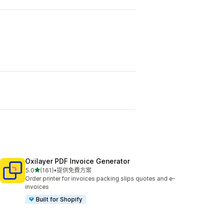
Oxilayer PDF Invoice Generator
滿分 5 顆星
5.0
(161)
•
提供免費方案
共有 161 則評價
Order printer for invoices packing slips quotes and e-
invoices
Built for Shopify