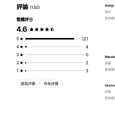
評論
Sohip
(130)
澳洲
使用應
整體評分
4.6
5
121
4
4
3
0
2
2
美國
使用應
1
3
撰寫評價
所有評價
Senso
荷蘭
使用應