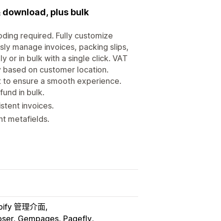
 download, plus bulk
oding required. Fully customize
ssly manage invoices, packing slips,
 or in bulk with a single click. VAT
y based on customer location.
t to ensure a smooth experience.
fund in bulk.
stent invoices.
nt metafields.
pify 管理介面
ser, Gempages, Pagefly