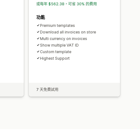
或每年 $562.38，可省 30% 的費用
功能
Premium templates
Download all invoices on store
Multi currency on invoices
Show multiple VAT ID
Custom template
Highest Support
7 天免費試用