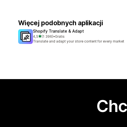
Więcej podobnych aplikacji
Shopify Translate & Adapt
na 5 gwiazdek
4,5
(1 396)
•
Gratis
Łączna liczba recenzji: 1396
Translate and adapt your store content for every market
Chc