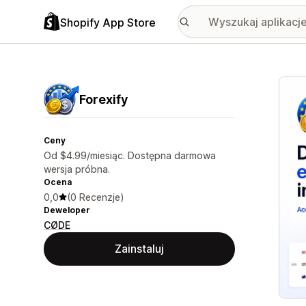
Shopify App Store
Wyróż
Forexify
Ceny
Od $4.99/miesiąc. Dostępna darmowa
wersja próbna.
Ocena
0,0
(0 Recenzje)
Deweloper
CØDE
Zainstaluj