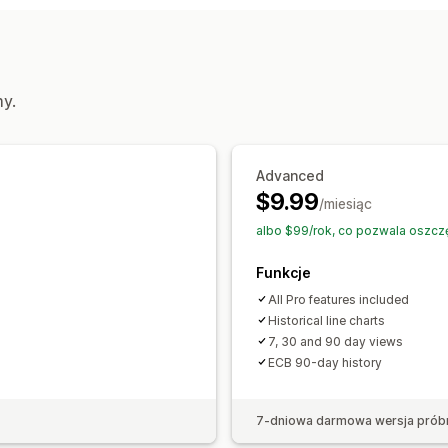
Stawki w czasie rzeczywistym
my.
Advanced
$9.99
/miesiąc
albo $99/rok, co pozwala oszcz
Funkcje
All Pro features included
Historical line charts
7, 30 and 90 day views
ECB 90-day history
7-dniowa darmowa wersja prób