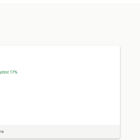
ędzić 17%
na