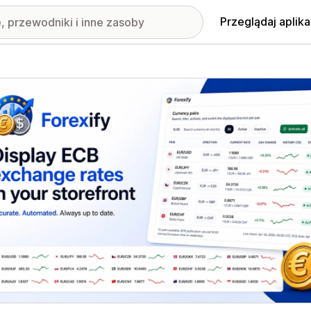
Przeglądaj aplika
nione obrazy w galerii