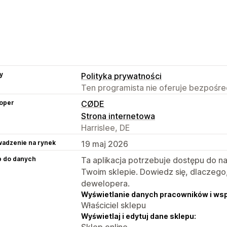
y
Polityka prywatności
Ten programista nie oferuje bezpośred
oper
CØDE
Strona internetowa
Harrislee, DE
adzenie na rynek
19 maj 2026
p do danych
Ta aplikacja potrzebuje dostępu do n
Twoim sklepie. Dowiedz się, dlaczego
dewelopera.
Wyświetlanie danych pracowników i ws
Właściciel sklepu
Wyświetlaj i edytuj dane sklepu:
Sklep online