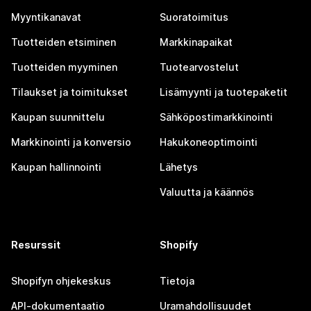
Myyntikanavat
Suoratoimitus
Tuotteiden etsiminen
Markkinapaikat
Tuotteiden myyminen
Tuotearvostelut
Tilaukset ja toimitukset
Lisämyynti ja tuotepaketit
Kaupan suunnittelu
Sähköpostimarkkinointi
Markkinointi ja konversio
Hakukoneoptimointi
Kaupan hallinnointi
Lähetys
Valuutta ja käännös
Resurssit
Shopify
Shopifyn ohjekeskus
Tietoja
API-dokumentaatio
Uramahdollisuudet