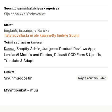
Suosittu samankaltaisissa kaupoissa
Sijaintipaikka Yhdysvallat
Kielet
Englanti, Espanja, ja Ranska
Tätä sovellusta ei ole käännetty kielelle Suomi
Toimii seuraavan kanssa:
Kassa
Shopify Admin
Judge.me Product Reviews App
Lensia: AI Models and Photos
Releasit COD Form & Upsells
Translate & Adapt
Luokat
Sivunmuodostin
Näytä ominaisuudet
Sivutyypit
Myyntipaikat – muu
Kohdesivut
Etusivut
Tuotesivut
Kokoelmat
Usein kysyttyä
Yhteystietosivut
Tietoa meistä -sivut
Ostoskorisivut
Alatunnisteet
Ponnahdusilmoitukset