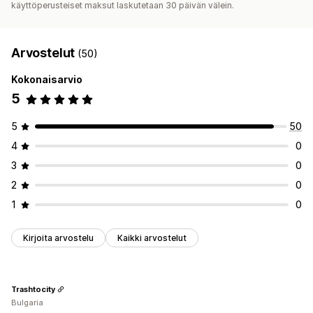
käyttöperusteiset maksut laskutetaan 30 päivän välein.
Arvostelut
(50)
Kokonaisarvio
5
5
50
4
0
3
0
2
0
1
0
Kirjoita arvostelu
Kaikki arvostelut
Trashtocity
Bulgaria