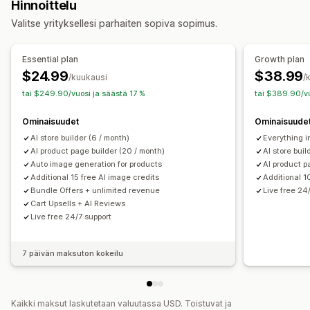
Hinnoittelu
Oikeudelliset sivut
Arvostelusivu
Hinnoittelusivut
Valitse yrityksellesi parhaiten sopiva sopimus.
Teemaosiot
Mukautetut sivut
Sivujen ylläpito
Essential plan
Growth plan
Muokkaustyökalu
Elementit
Mallit
Tuonti ja vienti
$24.99
$38.99
/kuukausi
/
Sivuversiot
Joukkomuokkaus
Globaalit osiot
tai $249.90/vuosi ja säästä 17 %
tai $389.90/vu
Globaalit tyylit
Mukautetut fontit
Mukautettu koodi
Ominaisuudet
Ominaisuude
Tekoälygenerointi
Hakukoneoptimointi
AI store builder (6 / month)
Everything in
Mobiiliresponsiivisuus
Analytiikka
A/B-testaus
AI product page builder (20 / month)
AI store buil
Auto image generation for products
AI product p
Additional 15 free AI image credits
Additional 1
Bundle Offers + unlimited revenue
Live free 24
Cart Upsells + AI Reviews
Live free 24/7 support
7 päivän maksuton kokeilu
Kaikki maksut laskutetaan valuutassa USD. Toistuvat ja