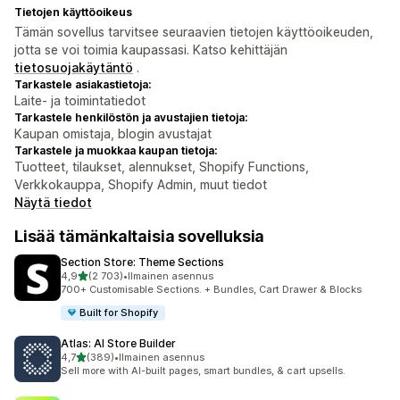
Tietojen käyttöoikeus
Tämän sovellus tarvitsee seuraavien tietojen käyttöoikeuden,
jotta se voi toimia kaupassasi. Katso kehittäjän
tietosuojakäytäntö
.
Tarkastele asiakastietoja:
Laite- ja toimintatiedot
Tarkastele henkilöstön ja avustajien tietoja:
Kaupan omistaja, blogin avustajat
Tarkastele ja muokkaa kaupan tietoja:
Tuotteet, tilaukset, alennukset, Shopify Functions,
Verkkokauppa, Shopify Admin, muut tiedot
Näytä tiedot
Lisää tämänkaltaisia sovelluksia
Section Store: Theme Sections
/ 5 tähteä
4,9
(2 703)
•
Ilmainen asennus
2703 arvostelua yhteensä
700+ Customisable Sections. + Bundles, Cart Drawer & Blocks
Built for Shopify
Atlas: AI Store Builder
/ 5 tähteä
4,7
(389)
•
Ilmainen asennus
389 arvostelua yhteensä
Sell more with AI-built pages, smart bundles, & cart upsells.