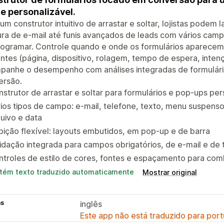
 e personalizável.
m construtor intuitivo de arrastar e soltar, lojistas podem 
ra de e-mail até funis avançados de leads com vários cam
rogramar. Controle quando e onde os formulários aparece
entes (página, dispositivo, rolagem, tempo de espera, inten
panhe o desempenho com análises integradas de formulário
ersão.
strutor de arrastar e soltar para formulários e pop-ups pe
ios tipos de campo: e-mail, telefone, texto, menu suspens
uivo e data
bição flexível: layouts embutidos, em pop-up e de barra
idação integrada para campos obrigatórios, de e-mail e de 
ntroles de estilo de cores, fontes e espaçamento para co
tém texto traduzido automaticamente
Mostrar original
as
inglês
Este app não está traduzido para port