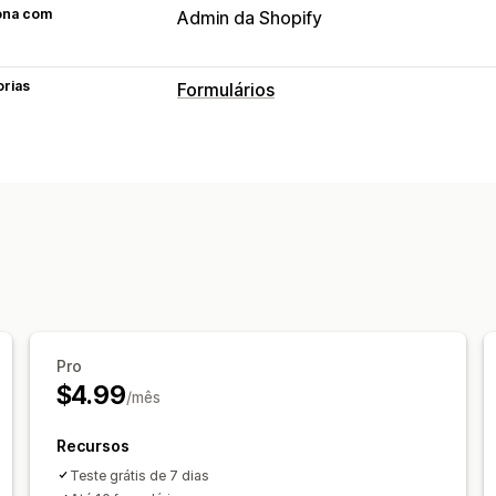
ona com
Admin da Shopify
orias
Formulários
Tipos de formulários
Contatos
Personalizado
Upload de a
Personalização
Editor de arrastar e soltar
Fonte e co
Formulários incorporados
Lógica con
Gerenciamento de dados
Respostas de e-mail
Exportação de 
Pro
$4.99
/mês
Recursos
Teste grátis de 7 dias