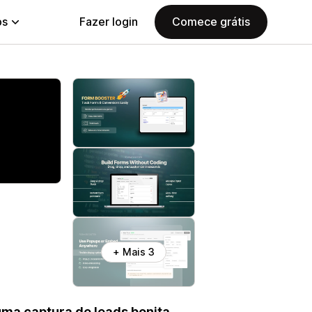
ps
Fazer login
Comece grátis
+ Mais 3
ma captura de leads bonita,