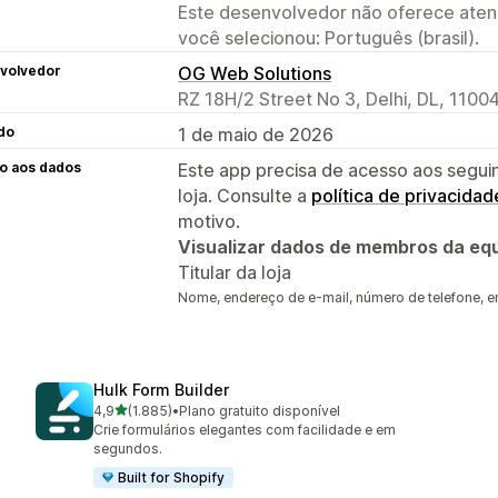
Este desenvolvedor não oferece atend
você selecionou: Português (brasil).
volvedor
OG Web Solutions
RZ 18H/2 Street No 3, Delhi, DL, 11004
do
1 de maio de 2026
o aos dados
Este app precisa de acesso aos segui
loja. Consulte a
política de privacidad
motivo.
Visualizar dados de membros da equ
Titular da loja
Nome, endereço de e-mail, número de telefone, e
Hulk Form Builder
de 5 estrelas
4,9
(1.885)
•
Plano gratuito disponível
1885 avaliações ao todo
Crie formulários elegantes com facilidade e em
segundos.
Built for Shopify