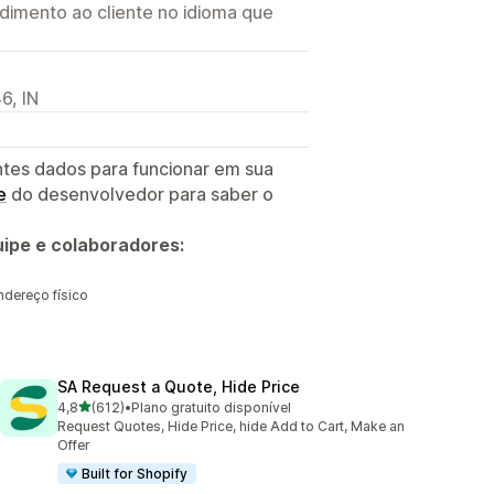
imento ao cliente no idioma que
6, IN
ntes dados para funcionar em sua
e
do desenvolvedor para saber o
ipe e colaboradores:
ndereço físico
SA Request a Quote, Hide Price
de 5 estrelas
4,8
(612)
•
Plano gratuito disponível
612 avaliações ao todo
Request Quotes, Hide Price, hide Add to Cart, Make an
Offer
Built for Shopify