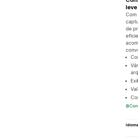
leve
Com u
captu
de p
efici
acom
conv
Con
Vár
arq
Exi
Val
Co
Con
Idiom