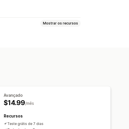
Mostrar os recursos
rquivo
Pop-ups
r
CSS personalizado
dicional
dados
Painel de controle
Avançado
$14.99
/mês
Recursos
Teste grátis de 7 dias