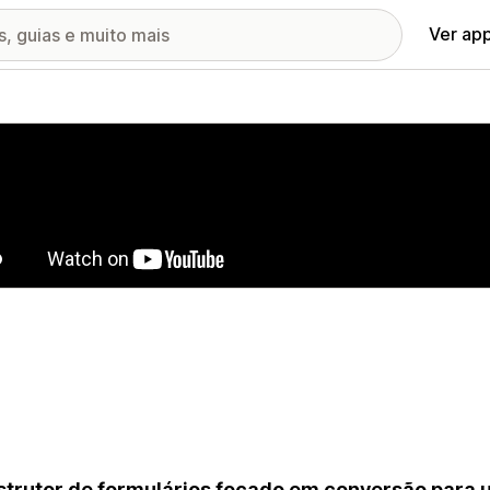
Ver ap
ia de imagens em destaque
trutor de formulários focado em conversão para u