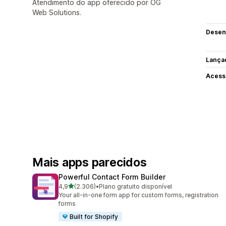
Atendimento do app oferecido por OG
Web Solutions.
Desen
Lança
Acess
Mais apps parecidos
Powerful Contact Form Builder
de 5 estrelas
4,9
(2.306)
•
Plano gratuito disponível
2306 avaliações ao todo
Your all-in-one form app for custom forms, registration
forms
Built for Shopify