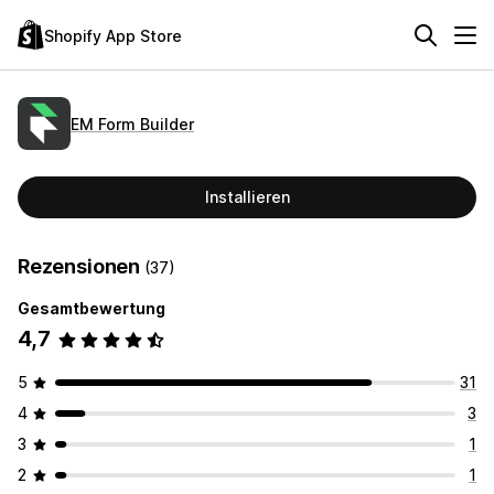
Shopify App Store
EM Form Builder
Installieren
Rezensionen
(37)
Gesamtbewertung
4,7
5
31
4
3
3
1
2
1