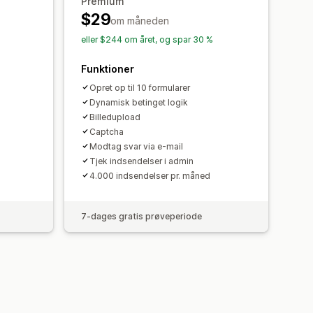
Premium
Dataeksport
Kontrolpanel
$29
om måneden
APTCHA
lyser
CAPTCHA
eller $244 om året, og spar 30 %
Funktioner
Opret op til 10 formularer
Dynamisk betinget logik
l
Billedupload
Captcha
Modtag svar via e-mail
Tjek indsendelser i admin
4.000 indsendelser pr. måned
7-dages gratis prøveperiode