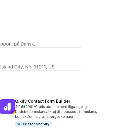
upport på Dansk.
sland City, NY, 11011, US
Qikify Contact Form Builder
ud af 5 stjerner
4,9
(409)
•
Gratis abonnement tilgængeligt
409 anmeldelser i alt
Kodefrit formularværktøj til tilpassede formularer,
kontaktformularer, spørgeskemaer
Built for Shopify