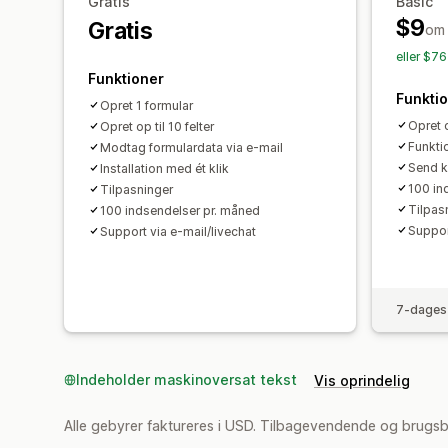
Gratis
Basic
$9
Gratis
om
eller $7
Funktioner
Funkti
Opret 1 formular
Opret o
Opret op til 10 felter
Funktio
Modtag formulardata via e-mail
Send k
Installation med ét klik
100 in
Tilpasninger
Tilpas
100 indsendelser pr. måned
Suppor
Support via e-mail/livechat
7-dages 
Indeholder maskinoversat tekst
Vis oprindelig
Alle gebyrer faktureres i USD. Tilbagevendende og brugs