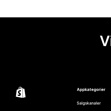
V
Appkategorier
Salgskanaler