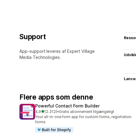
Support
Resso
App-support leveres af Expert Village
Udvikl
Media Technologies.
Lance
Flere apps som denne
Powerful Contact Form Builder
ud af 5 stjerner
4,9
(2.312)
•
Gratis abonnement tilgængeligt
2312 anmeldelser i alt
Your all-in-one form app for custom forms, registration
forms
Built for Shopify