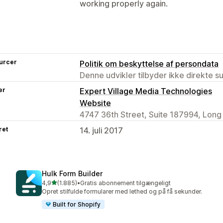
working properly again.
urcer
Politik om beskyttelse af persondata
Denne udvikler tilbyder ikke direkte s
er
Expert Village Media Technologies
Website
4747 36th Street, Suite 187994, Long I
ret
14. juli 2017
Hulk Form Builder
ud af 5 stjerner
4,9
(1.885)
•
Gratis abonnement tilgængeligt
1885 anmeldelser i alt
Opret stilfulde formularer med lethed og på få sekunder.
Built for Shopify