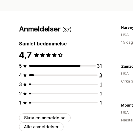
Anmeldelser
Harve
(37)
USA
15 dag
Samlet bedømmelse
4,7
5
31
Zamzo
USA
4
3
Cirka 
3
1
2
1
1
1
USA
Skriv en anmeldelse
Næsten
Alle anmeldelser