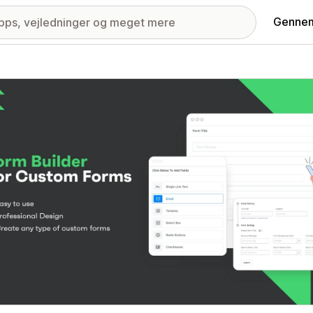
Gennem
ri med udvalgte billeder