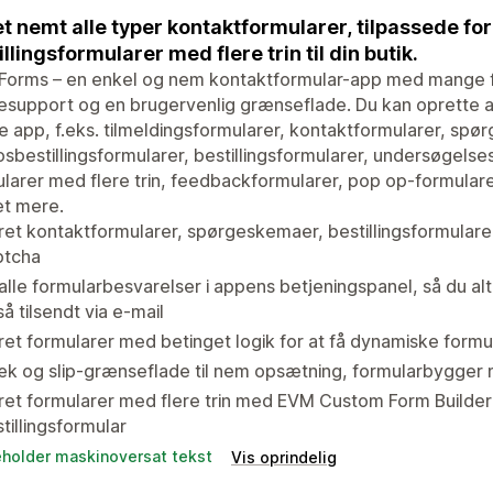
t nemt alle typer kontaktformularer, tilpassede for
illingsformularer med flere trin til din butik.
orms – en enkel og nem kontaktformular-app med mange fun
support og en brugervenlig grænseflade. Du kan oprette a
 app, f.eks. tilmeldingsformularer, kontaktformularer, sp
sbestillingsformularer, bestillingsformularer, undersøgelse
larer med flere trin, feedbackformularer, pop op-formular
t mere.
et kontaktformularer, spørgeskemaer, bestillingsformulare
ptcha
alle formularbesvarelser i appens betjeningspanel, så du al
å tilsendt via e-mail
et formularer med betinget logik for at få dynamiske formu
k og slip-grænseflade til nem opsætning, formularbygger 
ret formularer med flere trin med EVM Custom Form Builde
tillingsformular
eholder maskinoversat tekst
Vis oprindelig