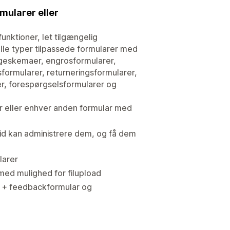
mularer eller
ktioner, let tilgængelig
lle typer tilpassede formularer med
ørgeskemaer, engrosformularer,
sformularer, returneringsformularer,
er, forespørgselsformularer og
r eller enhver anden formular med
tid kan administrere dem, og få dem
larer
med mulighed for filupload
r + feedbackformular og