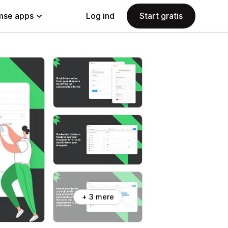
se apps
Log ind
Start gratis
+ 3 mere