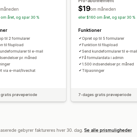
Pro-abonnement
Administration af indsendelser
Mailsvar
Automatisk synkronisering
$19
 måneden
om måneden
SMS
Mail
Dataeksport
Analyser
C
Formularbegrænsninger
Historik
Ana
6 om året, og spar 30 %
eller $160 om året, og spar 30 %
oner
Funktioner
p til 2 formularer
Opret op til 5 formularer
n til filupload
Funktion til filupload
undeformularer til e-mail
Send kundeformularer til e-mai
dsendelser pr. måned
Få formulardata i admin
ninger
1.500 indsendelser pr. måned
t via e-mail/livechat
Tilpasninger
gratis prøveperiode
7-dages gratis prøveperiode
baserede gebyrer faktureres hver 30. dag.
Se alle prismuligheder