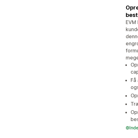
Opre
best
EVM F
kunde
denne
engro
formu
mege
Opr
ca
Få 
ogs
Opr
Træ
Op
bes
Ind