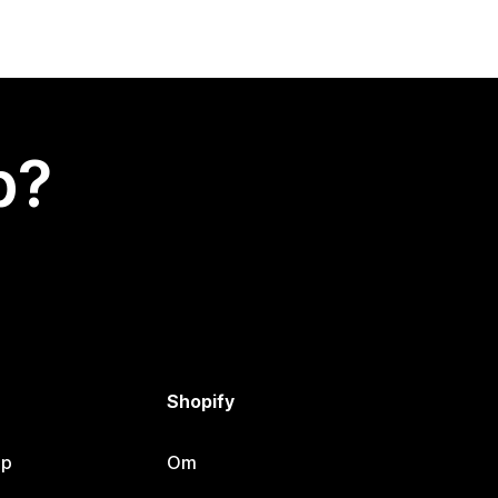
p?
Shopify
lp
Om