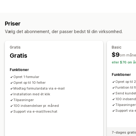
Apps
Bookinger
Kontakter
Tilpasset
Feedback
Tilpasning af formular
Filupload
Flere trin
Nyhedsbreve
Ordrer
Pop op-vinduer
Betinget logik
Tilpassede stile
Træk og slip-editor
Pristilbud
Registreringer
Spørgeundersøgelser
Engros
Priser
Integrerede formularer
Filupload
Skabeloner
Flere sider
Tilpasning
Vælg det abonnement, der passer bedst til din virksomhed.
Pop op-vinduer
Redigering i realtid
Flere sprog
Træk og slip-editor
Skrifttype og farve
Tilpassede felter
Spørgeundersøgelsestyper
Tilpasset CSS
Tilpasset JavaScript
Gratis
Basic
Kundetilfredshed
Markedsundersøgelse
Integrerede formularer
Flere sprog
Dynamisk logik
$9
Gratis
om måne
Net Promoter Score (NPS)
Produktfeedback
Efter køb
Betinget logik
GDPR-afkrydsningsfelt
eller $76 om å
Tildeling
Funktioner
Datastyring
Funktioner
Opret 1 formular
Administration af indsendelser
Mailsvar
Automatisk synkronisering
Dataeksport
Opret op til 
Opret op til 10 felter
SMS
Mail
Dataeksport
Analyser
CAPTCHA
Kontrolpanel
Formularbegrænsninger
Historik
Analyser
Funktion til 
Modtag formulardata via e-mail
Send kundefo
Installation med ét klik
CAPTCHA
100 indsend
Tilpasninger
Tilpasninger
100 indsendelser pr. måned
Support via 
Support via e-mail/livechat
7-dages grati