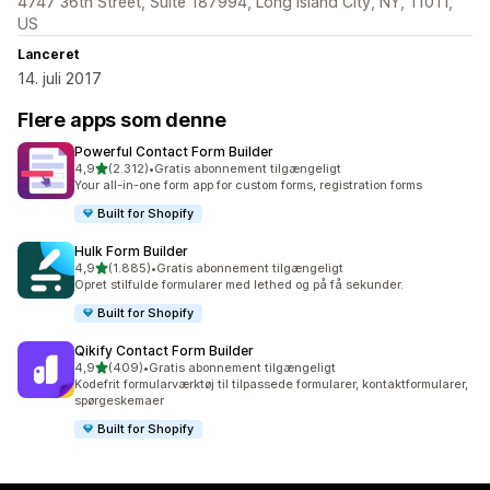
4747 36th Street, Suite 187994, Long Island City, NY, 11011,
US
Lanceret
14. juli 2017
Flere apps som denne
Powerful Contact Form Builder
ud af 5 stjerner
4,9
(2.312)
•
Gratis abonnement tilgængeligt
2312 anmeldelser i alt
Your all-in-one form app for custom forms, registration forms
Built for Shopify
Hulk Form Builder
ud af 5 stjerner
4,9
(1.885)
•
Gratis abonnement tilgængeligt
1885 anmeldelser i alt
Opret stilfulde formularer med lethed og på få sekunder.
Built for Shopify
Qikify Contact Form Builder
ud af 5 stjerner
4,9
(409)
•
Gratis abonnement tilgængeligt
409 anmeldelser i alt
Kodefrit formularværktøj til tilpassede formularer, kontaktformularer,
spørgeskemaer
Built for Shopify