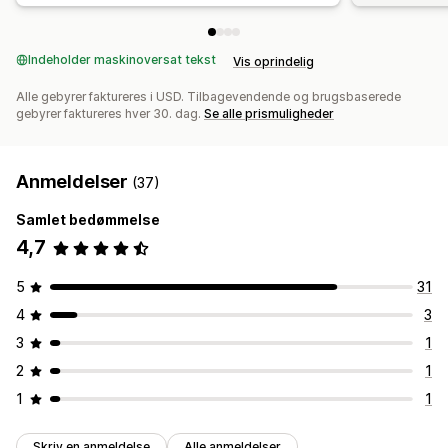
Indeholder maskinoversat tekst
Vis oprindelig
Alle gebyrer faktureres i USD. Tilbagevendende og brugsbaserede
gebyrer faktureres hver 30. dag.
Se alle prismuligheder
Anmeldelser
(37)
Samlet bedømmelse
4,7
5
31
4
3
3
1
2
1
1
1
Skriv en anmeldelse
Alle anmeldelser