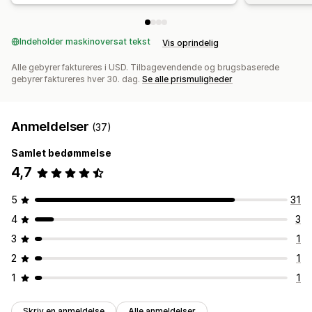
Indeholder maskinoversat tekst
Vis oprindelig
Alle gebyrer faktureres i USD. Tilbagevendende og brugsbaserede
gebyrer faktureres hver 30. dag.
Se alle prismuligheder
Anmeldelser
(37)
Samlet bedømmelse
4,7
5
31
4
3
3
1
2
1
1
1
Skriv en anmeldelse
Alle anmeldelser