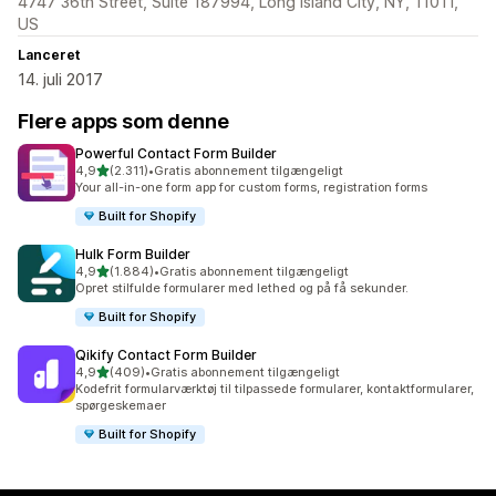
4747 36th Street, Suite 187994, Long Island City, NY, 11011,
US
Lanceret
14. juli 2017
Flere apps som denne
Powerful Contact Form Builder
ud af 5 stjerner
4,9
(2.311)
•
Gratis abonnement tilgængeligt
2311 anmeldelser i alt
Your all-in-one form app for custom forms, registration forms
Built for Shopify
Hulk Form Builder
ud af 5 stjerner
4,9
(1.884)
•
Gratis abonnement tilgængeligt
1884 anmeldelser i alt
Opret stilfulde formularer med lethed og på få sekunder.
Built for Shopify
Qikify Contact Form Builder
ud af 5 stjerner
4,9
(409)
•
Gratis abonnement tilgængeligt
409 anmeldelser i alt
Kodefrit formularværktøj til tilpassede formularer, kontaktformularer,
spørgeskemaer
Built for Shopify