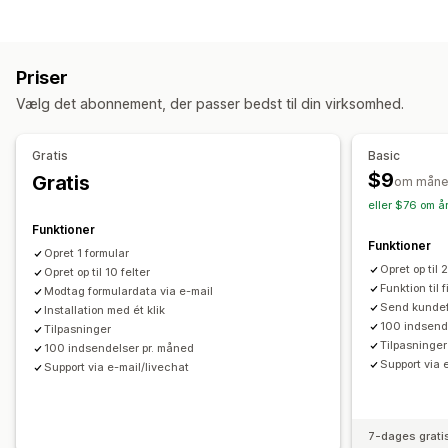
Apps
Bookinger
Kontakter
Tilpasset
Feedback
Tilpasning af formular
Filupload
Flere trin
Nyhedsbreve
Ordrer
Pop op-vinduer
Betinget logik
Tilpassede stile
Træk og slip-editor
Pristilbud
Registreringer
Spørgeundersøgelser
Engros
Priser
Integrerede formularer
Filupload
Skabeloner
Flere sider
Tilpasning
Vælg det abonnement, der passer bedst til din virksomhed.
Pop op-vinduer
Redigering i realtid
Flere sprog
Træk og slip-editor
Skrifttype og farve
Tilpassede felter
Spørgeundersøgelsestyper
Tilpasset CSS
Tilpasset JavaScript
Gratis
Basic
Kundetilfredshed
Markedsundersøgelse
Integrerede formularer
Flere sprog
Dynamisk logik
$9
Gratis
om måne
Net Promoter Score (NPS)
Produktfeedback
Efter køb
Betinget logik
GDPR-afkrydsningsfelt
eller $76 om å
Tildeling
Funktioner
Datastyring
Funktioner
Opret 1 formular
Administration af indsendelser
Mailsvar
Automatisk synkronisering
Dataeksport
Opret op til 
Opret op til 10 felter
SMS
Mail
Dataeksport
Analyser
CAPTCHA
Kontrolpanel
Formularbegrænsninger
Historik
Analyser
Funktion til 
Modtag formulardata via e-mail
Send kundefo
Installation med ét klik
CAPTCHA
100 indsend
Tilpasninger
Tilpasninger
100 indsendelser pr. måned
Support via 
Support via e-mail/livechat
7-dages grati