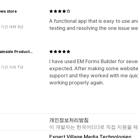
ws store
A functional app that is easy to use an
 기간 대략 3년
testing and resolving the one issue we
Mountainside Products - dba Greener Valley Trading
I have used EM Forms Builder for seve
 기간 거의 7년
expected. After making some website 
support and they worked with me quick
working properly again.
개인정보처리방침
이 개발자는 한국어(으)로 직접 지원을 
Expert Village Media Technologies