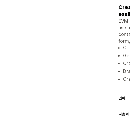
Crea
easil
EVM F
user 
conta
form,
Cre
Get
Cre
Dra
Cr
언어
다음과 