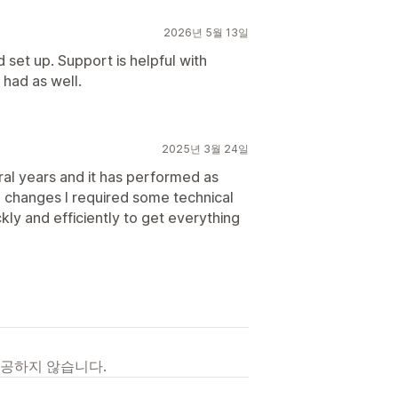
2026년 5월 13일
d set up. Support is helpful with
 had as well.
2025년 3월 24일
ral years and it has performed as
changes I required some technical
ly and efficiently to get everything
제공하지 않습니다.