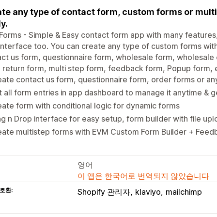
te any type of contact form, custom forms or multi
y.
orms - Simple & Easy contact form app with many features
interface too. You can create any type of custom forms with 
ct us form, questionnaire form, wholesale form, wholesale 
 return form, multi step form, feedback form, Popup form,
ate contact us form, questionnaire form, order forms or an
 all form entries in app dashboard to manage it anytime & ge
ate form with conditional logic for dynamic forms
g n Drop interface for easy setup, form builder with file up
eate multistep forms with EVM Custom Form Builder + Feed
영어
이 앱은 한국어로 번역되지 않았습니다
호환:
Shopify 관리자
klaviyo
mailchimp