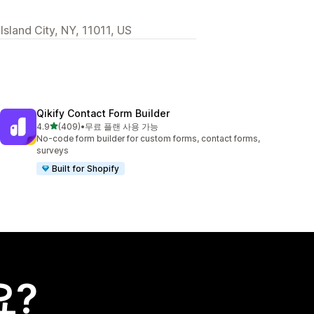
sland City, NY, 11011, US
Qikify Contact Form Builder
별 5개 중
4.9
(409)
•
무료 플랜 사용 가능
총 리뷰 409개
No-code form builder for custom forms, contact forms,
surveys
Built for Shopify
요?