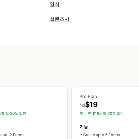
양식
양식 유형
설문조사
지원서
예약
연락처
맞춤형
피드백
파
양식 맞춤 설정
팝업
가격 견적
등록
설문조사
도매
조건 논리
사용자 지정 스타일
끌어서 
맞춤 설정
파일 업로드
템플릿
여러 페이지
팝업
끌어서 놓기 편집기
글꼴 및 색상
사용자
설문 조사 유형
Custom JavaScript
임베디드 양식
여
고객 만족
시장 조사
순추천고객지수(NP
GDPR 확인란
제출 관리
데이터 관리
SMS
이메일
데이터 내보내기
분석
C
이메일 응답
자동 동기화
데이터 내보
Pro Plan
CAPTCHA
$19
/월
76 및 30% 할인
또는 연 $160 및 30% 할인
기능
 upto 2 Forms
Create upto 5 Forms