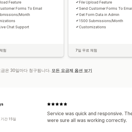
pload Feature
File Upload Feature
ustomer Forms To Email
Send Customer Forms To Emai
ubmissions/Month
Get Form Data in Admin
izations
1500 Submissions/Month
Live Chat Support
Customizations
 체험
7일 무료 체험
 요금은 30일마다 청구됩니다.
모든 요금제 옵션 보기
ys
Service was quick and responsive. They
 기간 15일
were sure all was working correctly.