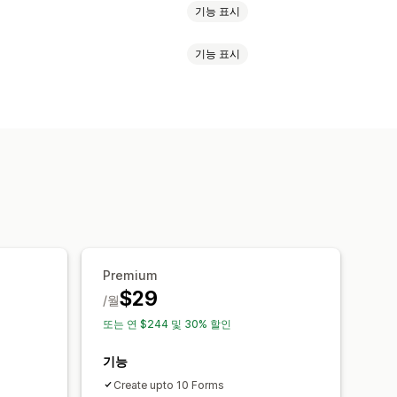
기능 표시
기능 표시
일 업로드
여러 단계
뉴스레터
주문
놓기 편집기
임베디드 양식
실시간 편집
여러 언어
 지정 필드
사용자 지정 CSS
러 언어
동적 논리
조건 논리
S)
제품 피드백
구매 후
원인 조사
APTCHA
내기
대시보드
양식 제한
기록
분석
Premium
$29
/월
또는 연 $244 및 30% 할인
기능
Create upto 10 Forms