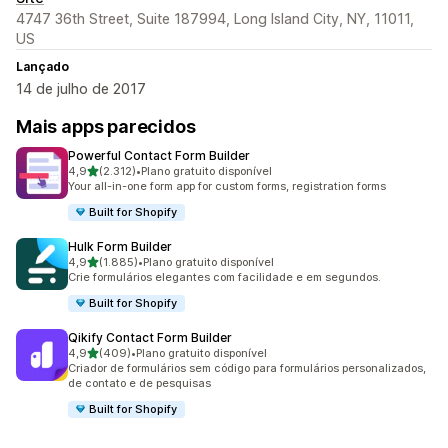
4747 36th Street, Suite 187994, Long Island City, NY, 11011,
US
Lançado
14 de julho de 2017
Mais apps parecidos
Powerful Contact Form Builder
de 5 estrelas
4,9
(2.312)
•
Plano gratuito disponível
2312 avaliações ao todo
Your all-in-one form app for custom forms, registration forms
Built for Shopify
Hulk Form Builder
de 5 estrelas
4,9
(1.885)
•
Plano gratuito disponível
1885 avaliações ao todo
Crie formulários elegantes com facilidade e em segundos.
Built for Shopify
Qikify Contact Form Builder
de 5 estrelas
4,9
(409)
•
Plano gratuito disponível
409 avaliações ao todo
Criador de formulários sem código para formulários personalizados,
de contato e de pesquisas
Built for Shopify