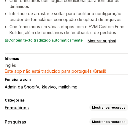
Crie formulários com lógica condicional para formulários
dinâmicos
Interface de arrastar e soltar para facilitar a configuração,
criador de formulários com opção de upload de arquivos
Crie formulários em várias etapas com o EVM Custom Form
Builder, além de formulários de feedback e de pedidos
Contém texto traduzido automaticamente
Mostrar original
Idiomas
inglês
Este app não está traduzido para português (Brasil)
Funciona com
Admin da Shopify
klaviyo
mailchimp
Categorias
Formulários
Mostrar os recursos
Tipos de formulários
Pesquisas
Mostrar os recursos
Apps
Reservas
Contatos
Personalizado
Feedback