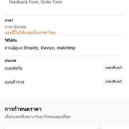
Feedback Form, Order Form
ภาษา
ภาษาอังกฤษ
แอปนี้ไม่ได้แปลเป็นภาษาไทย
ใช้ได้กับ
ส่วนผู้ดูแล Shopify
klaviyo
mailchimp
ประเภท
แบบฟอร์ม
แสดงฟีเจอร์
ประเภทแบบฟอร์ม
แบบสำรวจ
แสดงฟีเจอร์
แอปพลิเคชัน
การจอง
รายชื่อผู้ติดต่อ
ที่กำหนดเอง
ความคิดเห็น
การปรับแต่งแบบฟอร์ม
การอัปโหลดไฟล์
หลายขั้นตอน
จดหมายข่าว
คำสั่งซื้อ
ป๊อปอัพ
ตรรกะแบบมีเงื่อนไข
สไตล์ที่กำหนดเอง
ใบเสนอราคา
การลงทะเบียน
แบบสำรวจ
การค้าส่ง
การกำหนดราคา
เครื่องมือแก้ไขแบบลากและวาง
แบบฟอร์มที่ฝัง
การอัปโหลดไฟล์
การปรับแต่ง
เลือกแผนที่เหมาะกับธุรกิจของคุณที่สุด
เทมเพลต
หลายหน้า
ป๊อปอัพ
การแก้ไขแบบเรียลไทม์
หลายภาษา
เครื่องมือแก้ไขแบบลากและวาง
แบบอักษรและสี
ช่องที่กำหนดเอง
ประเภทการสำรวจ