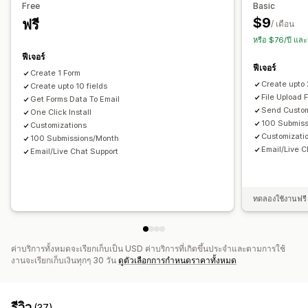
CSS ที่กำหนดเอง
JavaScript ที่กำหนดเอง
แบบฟอร์มที่ฝัง
Free
Basic
คะแนนความพึงพอใจของลูกค้า
การวิจัยการตลาด
หลายภาษา
ตรรกะแบบไดนามิก
ตรรกะแบบมีเงื่อนไข
$9
ฟรี
/ เดือน
คะแนนโปรโมเตอร์สุทธิ (NPS)
ความคิดเห็นเกี่ยวกับสินค้า
ช่องทำเครื่องหมาย GDPR
หรือ $76/ปี แล
หลังการซื้อ
การระบุแหล่งที่มา
ฟีเจอร์
การจัดการข้อมูล
ฟีเจอร์
Create 1 Form
การจัดการการส่ง
การตอบกลับอีเมล
ซิงค์อัตโนมัติ
การส่งออกข้อมูล
แดชบอร์ด
Create upto
Create upto 10 fields
SMS
อีเมล
การส่งออกข้อมูล
การวิเคราะห์
CAPTCHA
ข้อจำกัดของแบบฟอร์ม
ประวัติ
การวิเคราะห์
CAPTCHA
File Upload 
Get Forms Data To Email
Send Custom
One Click Install
100 Submis
Customizations
Customizati
100 Submissions/Month
Email/Live C
Email/Live Chat Support
ทดลองใช้งานฟรี 
ค่าบริการทั้งหมดจะเรียกเก็บเป็น USD ค่าบริการที่เกิดขึ้นประจำและตามการใช้
งานจะเรียกเก็บเงินทุกๆ 30 วัน
ดูตัวเลือกการกำหนดราคาทั้งหมด
รีวิว
(37)