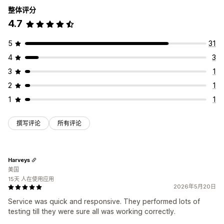
整体评分
4.7
5
31
4
3
3
1
2
1
1
1
撰写评论
所有评论
Harveys
美国
15天 人在使用应用
2026年5月20日
Service was quick and responsive. They performed lots of
testing till they were sure all was working correctly.