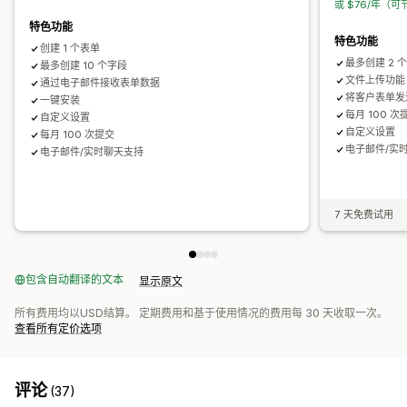
或 $76/年（可
短信
电子邮件
数据导出
分析
验证码
电子邮件回复
自动同步
数据导出
控制面板
表单限制
历史记录
特色功能
分析
验证码
特色功能
创建 1 个表单
最多创建 2 
最多创建 10 个字段
文件上传功能
通过电子邮件接收表单数据
将客户表单发
一键安装
每月 100 次
自定义设置
自定义设置
每月 100 次提交
电子邮件/实
电子邮件/实时聊天支持
7 天免费试用
包含自动翻译的文本
显示原文
所有费用均以USD结算。 定期费用和基于使用情况的费用每 30 天收取一次。
查看所有定价选项
评论
(37)