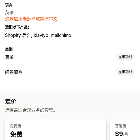
语言
英语
这款应用未翻译成简体中文
适配以下产品：
Shopify 后台
klaviyo
mailchimp
类别
表单
显示功能
表单类型
问卷调查
显示功能
申请
预约
联系人
自定义
反馈
文件上传
多个步骤
新闻通讯
表单自定义
订单
弹出窗口
定价报价
注册
问卷调查
批发
条件逻辑
自定义样式
拖放式编辑器
嵌入式表单
文件上传
模板
自定义
定价
多页面
弹出窗口
实时编辑
多语言
拖放式编辑器
字体和颜色
自定义字段
自定义 CSS
选择最适合您业务的套餐。
问卷类型
自定义 JavaScript
嵌入式表单
多语言
动态逻辑
条件逻辑
客户满意度
市场调查
净推荐值 (NPS)
产品反馈
售后
归因
GDPR 复选框
免费版
基础版
$9
免费
提交管理
/月
数据管理