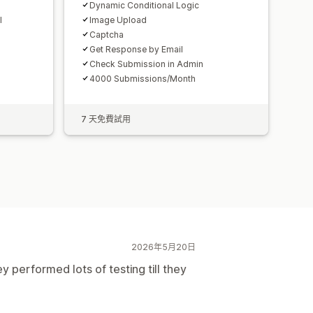
Dynamic Conditional Logic
l
Image Upload
Captcha
Get Response by Email
Check Submission in Admin
4000 Submissions/Month
7 天免費試用
2026年5月20日
 performed lots of testing till they