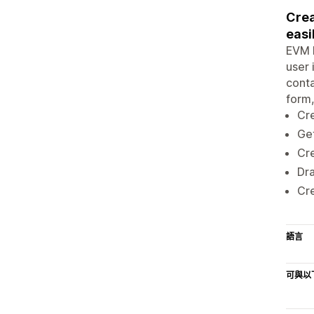
Crea
easil
EVM F
user 
conta
form,
Cre
Get
Cre
Dra
Cr
語言
可與以