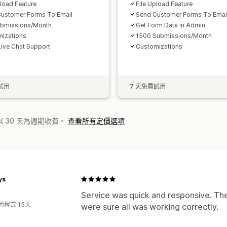
pload Feature
File Upload Feature
ustomer Forms To Email
Send Customer Forms To Emai
ubmissions/Month
Get Form Data in Admin
izations
1500 Submissions/Month
Live Chat Support
Customizations
試用
7 天免費試用
 30 天為週期收費。
查看所有定價選項
ys
Service was quick and responsive. They
用程式 15天
were sure all was working correctly.