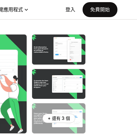
覽應用程式
登入
免費開始
+ 還有 3 個