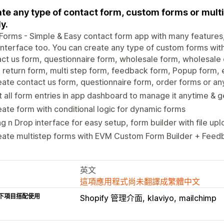
te any type of contact form, custom forms or multi
y.
orms - Simple & Easy contact form app with many features
interface too. You can create any type of custom forms with 
ct us form, questionnaire form, wholesale form, wholesale 
 return form, multi step form, feedback form, Popup form,
ate contact us form, questionnaire form, order forms or an
 all form entries in app dashboard to manage it anytime & ge
ate form with conditional logic for dynamic forms
g n Drop interface for easy setup, form builder with file up
eate multistep forms with EVM Custom Form Builder + Feed
英文
這項應用程式尚未翻譯成繁體中文
下項目搭配使用
Shopify 管理介面
klaviyo
mailchimp