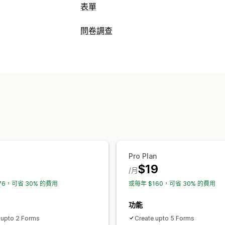
表單
表單類型
問卷調查
報名
預訂
聯絡資訊
自訂
意見回饋
表單自訂內容
彈出式視窗
報價
註冊
問卷調查
批發
條件邏輯
自訂樣式
拖放式編輯器
嵌入
自訂
彈出式視窗
即時編輯
多國語言
拖放式編輯器
字型和顏色
自訂欄位
自
問卷調查類型
多國語言
動態邏輯
條件邏輯
GDPR 
顧客滿意度
市場研究
Net Promoter S
資料管理
申請提交管理
電子郵件回覆
自動同步
匯出報告
控制
簡訊
電子郵件
匯出報告
分析
CAPT
Pro Plan
$19
/月
76，可省 30% 的費用
或每年 $160，可省 30% 的費用
功能
 upto 2 Forms
Create upto 5 Forms