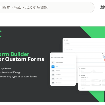
瀏
圖片圖庫