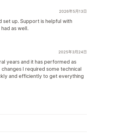
2026年5月13日
d set up. Support is helpful with
 had as well.
2025年3月24日
ral years and it has performed as
changes I required some technical
ly and efficiently to get everything