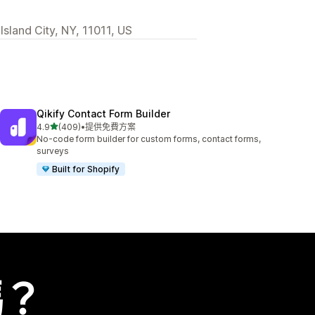
sland City, NY, 11011, US
Qikify Contact Form Builder
滿分 5 顆星
4.9
(409)
•
提供免費方案
共有 409 則評價
No-code form builder for custom forms, contact forms,
surveys
Built for Shopify
嗎？