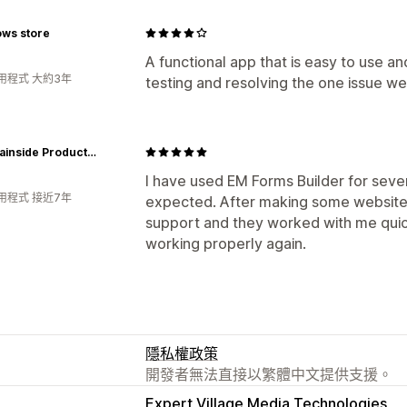
ws store
A functional app that is easy to use an
用程式 大約3年
testing and resolving the one issue we
Mountainside Products - dba Greener Valley Trading
I have used EM Forms Builder for seve
用程式 接近7年
expected. After making some website 
support and they worked with me quick
working properly again.
隱私權政策
開發者無法直接以繁體中文提供支援。
Expert Village Media Technologies