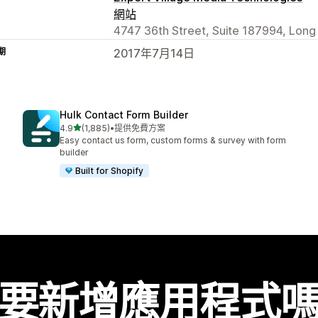
網站
4747 36th Street, Suite 187994, Long I
期
2017年7月14日
Hulk Contact Form Builder
滿分 5 顆星
4.9
(1,885)
•
提供免費方案
共有 1885 則評價
Easy contact us form, custom forms & survey with form
builder
Built for Shopify
要新增應用程式