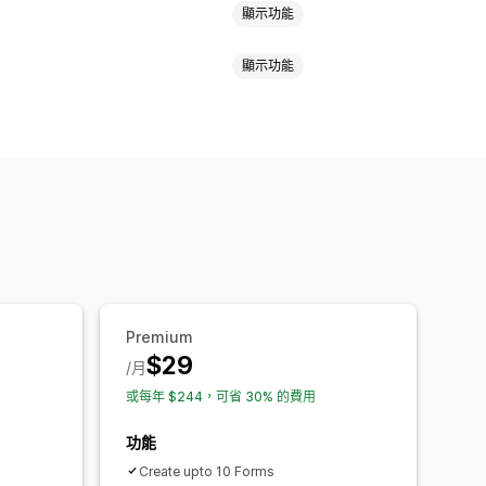
顯示功能
顯示功能
檔案上傳
多項步驟
電子報
訂單
式表單
檔案上傳
範本
多頁面
訂 CSS
自訂 JavaScript
嵌入式表單
核取方塊
core (NPS)
商品意見回饋
售後
歸因
面板
表單限制
記錄
分析
CAPTCHA
CHA
Premium
$29
/月
或每年 $244，可省 30% 的費用
功能
Create upto 10 Forms