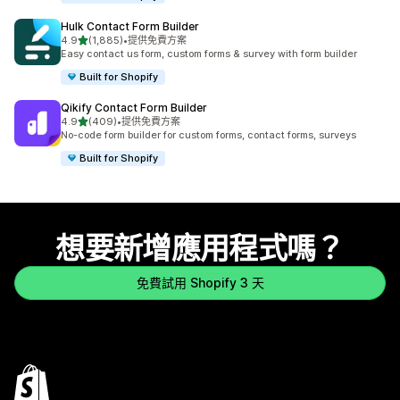
Hulk Contact Form Builder
滿分 5 顆星
4.9
(1,885)
•
提供免費方案
共有 1885 則評價
Easy contact us form, custom forms & survey with form builder
Built for Shopify
Qikify Contact Form Builder
滿分 5 顆星
4.9
(409)
•
提供免費方案
共有 409 則評價
No-code form builder for custom forms, contact forms, surveys
Built for Shopify
想要新增應用程式嗎？
免費試用 Shopify 3 天