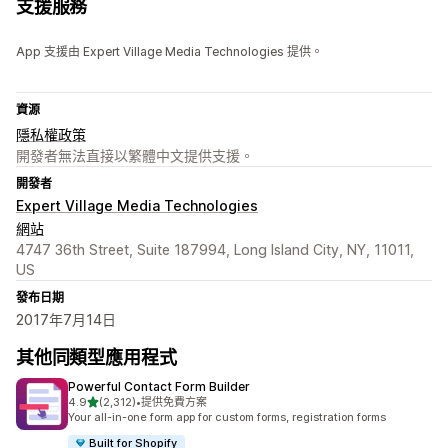
支援服務
App 支援由 Expert Village Media Technologies 提供。
資源
隱私權政策
開發者無法直接以繁體中文提供支援。
開發者
Expert Village Media Technologies
網站
4747 36th Street, Suite 187994, Long Island City, NY, 11011,
US
發布日期
2017年7月14日
其他同類型應用程式
Powerful Contact Form Builder
滿分 5 顆星
4.9
(2,312)
•
提供免費方案
共有 2312 則評價
Your all-in-one form app for custom forms, registration forms
Built for Shopify