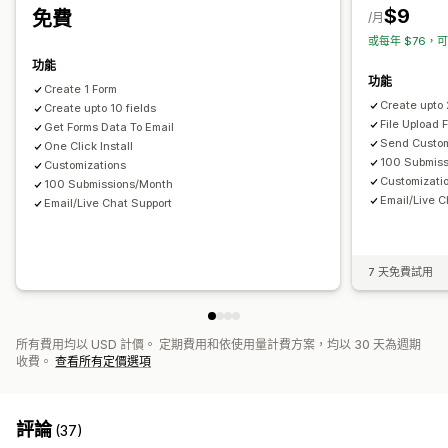
商品意見回饋
售後
歸因
$9
免費
/月
電子郵件回覆
自動同步
匯出報告
控制面板
表單限制
記錄
或每年 $76，可
申請提交管理
分析
CAPTCHA
功能
簡訊
電子郵件
匯出報告
分析
CAPTCHA
功能
Create 1 Form
Create upto
Create upto 10 fields
File Upload 
Get Forms Data To Email
Send Custom
One Click Install
100 Submis
Customizations
Customizati
100 Submissions/Month
Email/Live C
Email/Live Chat Support
7 天免費試用
所有費用均以 USD 計價。 定期費用和依使用量計費方案，均以 30 天為週期
收費。
查看所有定價選項
評論
(37)