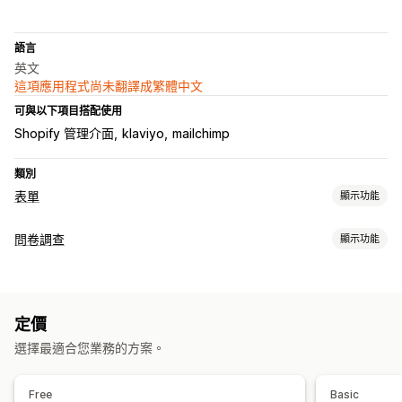
語言
英文
這項應用程式尚未翻譯成繁體中文
可與以下項目搭配使用
Shopify 管理介面
klaviyo
mailchimp
類別
表單
顯示功能
表單類型
問卷調查
顯示功能
報名
預訂
聯絡資訊
自訂
意見回饋
檔案上傳
多項步驟
表單自訂內容
電子報
訂單
彈出式視窗
報價
註冊
問卷調查
批發
條件邏輯
自訂樣式
拖放式編輯器
嵌入式表單
檔案上傳
範本
自訂
定價
多頁面
彈出式視窗
即時編輯
多國語言
拖放式編輯器
字型和顏色
自訂欄位
自訂 CSS
自訂 JavaScript
選擇最適合您業務的方案。
問卷調查類型
嵌入式表單
多國語言
動態邏輯
條件邏輯
GDPR 核取方塊
顧客滿意度
市場研究
Net Promoter Score (NPS)
Free
Basic
資料管理