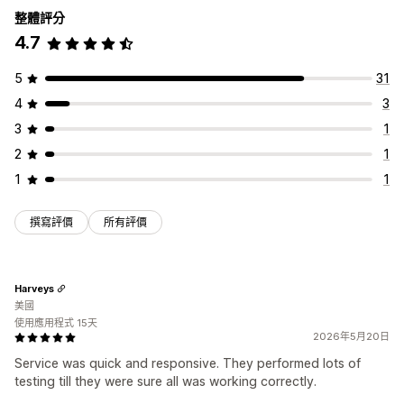
整體評分
4.7
5
31
4
3
3
1
2
1
1
1
撰寫評價
所有評價
Harveys
美國
使用應用程式 15天
2026年5月20日
Service was quick and responsive. They performed lots of
testing till they were sure all was working correctly.