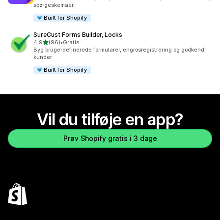
spørgeskemaer
Built for Shopify
SureCust Forms Builder, Locks
ud af 5 stjerner
4,9
(96)
•
Gratis
96 anmeldelser i alt
Byg brugerdefinerede formularer, engrosregistrering og godkend
kunder
Built for Shopify
Vil du tilføje en app?
Prøv Shopify gratis i 3 dage