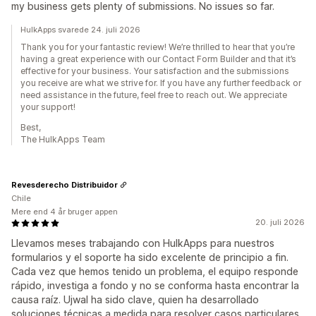
my business gets plenty of submissions. No issues so far.
HulkApps svarede 24. juli 2026
Thank you for your fantastic review! We’re thrilled to hear that you’re
having a great experience with our Contact Form Builder and that it’s
effective for your business. Your satisfaction and the submissions
you receive are what we strive for. If you have any further feedback or
need assistance in the future, feel free to reach out. We appreciate
your support!
Best,
The HulkApps Team
Revesderecho Distribuidor
Chile
Mere end 4 år bruger appen
20. juli 2026
Llevamos meses trabajando con HulkApps para nuestros
formularios y el soporte ha sido excelente de principio a fin.
Cada vez que hemos tenido un problema, el equipo responde
rápido, investiga a fondo y no se conforma hasta encontrar la
causa raíz. Ujwal ha sido clave, quien ha desarrollado
soluciones técnicas a medida para resolver casos particulares