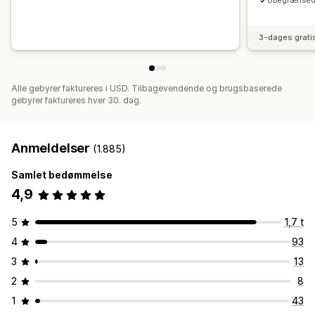
Ubegrænsede
3-dages grati
Alle gebyrer faktureres i USD. Tilbagevendende og brugsbaserede
gebyrer faktureres hver 30. dag.
Anmeldelser
(1.885)
Samlet bedømmelse
4,9
5
1,7 t
4
93
3
13
2
8
1
43