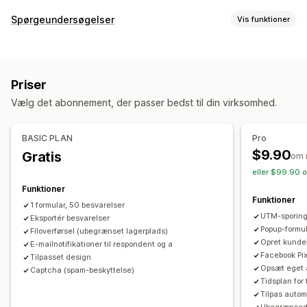
Formulartyper
Spørgeundersøgelser
Vis funktioner
Apps
Bookinger
Kontakter
Tilpasset
Feedback
Tilpasning af formular
Filupload
Flere trin
Pop op-vinduer
Registreringer
Betinget logik
Tilpassede stile
Integrerede formularer
Spørgeundersøgelser
Engros
Priser
Filupload
Skabeloner
Flere sider
Pop op-vinduer
Tilpasning
Vælg det abonnement, der passer bedst til din virksomhed.
Planlægning
Skrifttype og farve
Tilpassede felter
Tilpasset CSS
Spørgeundersøgelsestyper
Tilpasset JavaScript
Integrerede formularer
BASIC PLAN
Pro
Kundetilfredshed
Markedsundersøgelse
Mailskabeloner
Dynamisk logik
Betinget logik
$9.90
Gratis
om 
Net Promoter Score (NPS)
Produktfeedback
Tildeling
GDPR-afkrydsningsfelt
eller $99.90 o
Funktioner
Administration af indsendelser
Datastyring
Funktioner
1 formular, 50 besvarelser
Mail
Dataeksport
Analyser
Kundesegmenter
Mailsvar
Dataeksport
Kontrolpanel
UTM-sporin
Eksportér besvarelser
Formularbegrænsninger
Historik
Analyser
CAPTCHA
Popup-formu
Filoverførsel (ubegrænset lagerplads)
Opret kundek
E-mailnotifikationer til respondent og a
Facebook Pix
Tilpasset design
Opsæt eget
Captcha (spam-beskyttelse)
Tidsplan for
Tilpas auto