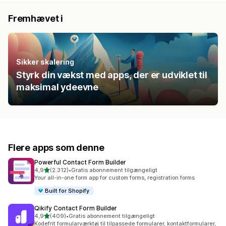
Fremhævet i
Sikker skalering
Styrk din vækst med apps, der er udviklet til
maksimal ydeevne
Flere apps som denne
Powerful Contact Form Builder
ud af 5 stjerner
4,9
(2.312)
•
Gratis abonnement tilgængeligt
2312 anmeldelser i alt
Your all-in-one form app for custom forms, registration forms
Built for Shopify
Qikify Contact Form Builder
ud af 5 stjerner
4,9
(409)
•
Gratis abonnement tilgængeligt
409 anmeldelser i alt
Kodefrit formularværktøj til tilpassede formularer, kontaktformularer,