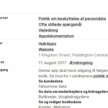
urcer
Politik om beskyttelse af persondata
Ofte stillede spørgsmål
Vejledning
Appdokumentation
er
HulkApps
Website
1 Kingdom Street, Paddington Centra
ret
11. august 2017 ·
Ændringslog
dgang
Denne app skal have adgang til følgend
butik. Se hvorfor i udviklerens
politik
Se kundedata:
Følsomme data
Se data om medarbejdere og bidragyder
Butiksejer, blogbidragydere
Se og rediger butiksdata:
Kunder, Webshop