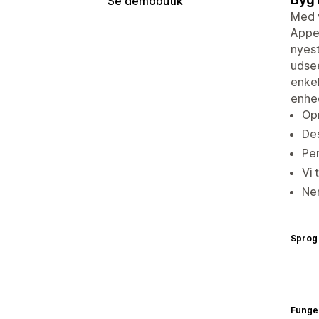
Se demobutik
Med v
Appen
nyest
udsee
enkel
enhe
Opr
Des
Per
Vi 
Ne
Sprog
Funge