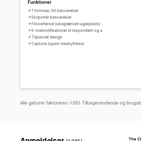
Funktioner
1 formular, 50 besvarelser
Eksportér besvarelser
Filoverførsel (ubegrænset lagerplads)
E-mailnotifikationer til respondent og a
Tilpasset design
Captcha (spam-beskyttelse)
Alle gebyrer faktureres i USD. Tilbagevendende og brugsb
Anmeldelser
The CL