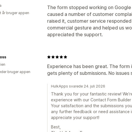
a
The form stopped working on Google 
et år bruger appen
caused a number of customer complain
raised it, customer service responded 
commercial gesture and helped us wor
appreciated the support.
loss
lien
Experience has been great. The form i
der bruger appen
gets plenty of submissions. No issues s
HulkApps svarede 24. juli 2026
Thank you for your fantastic review! We’re
experience with our Contact Form Builder a
Your satisfaction and the submissions you 
any further feedback or need assistance in
appreciate your support!
Best,