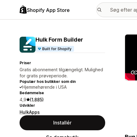
Shopify App Store
Galle
Hulk Form Builder
Built for Shopify
Priser
Gratis abonnement tilgængeligt. Mulighed
for gratis prøveperiode.
Populær hos butikker som din
Hjemmehørende i USA
Bedømmelse
4,9
(1.885)
Udvikler
HulkApps
Installér
Byg 