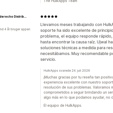
The HulkApps Team
Revesderecho Distribuidor
Llevamos meses trabajando con HulkAp
nd 4 år bruger appen
soporte ha sido excelente de principi
problema, el equipo responde rápido,
hasta encontrar la causa raíz. Ujwal ha
soluciones técnicas a medida para res
necesitábamos. Muy recomendable por 
servicio.
HulkApps svarede 24. juli 2026
¡Muchas gracias por tu reseña tan positiv
experiencia excelente con nuestro soporte
resolución de sus problemas. Valoramos
comprometidos a seguir brindando un servi
algo más en lo que podamos ayudar, no 
El equipo de HulkApps.