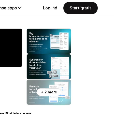
se apps
Log ind
Start gratis
+ 2 mere
m Builder app.