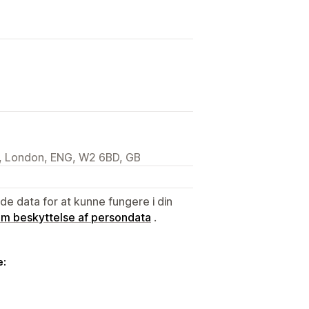
l, London, ENG, W2 6BD, GB
e data for at kunne fungere i din
 om beskyttelse af persondata
.
e: