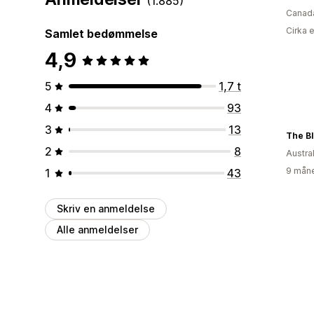
(1.885)
Canad
Cirka 
Samlet bedømmelse
4,9
5
1,7 t
4
93
3
13
The B
2
8
Austra
9 måne
1
43
Skriv en anmeldelse
Alle anmeldelser