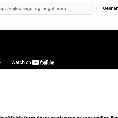
Gennem
ri med udvalgte billeder
kraftfulde formularer med vores brugervenlige For