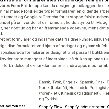
ores Form Builder app kan du designe grundlæggende eller 
 har mange forskellige typer formularer, en glidende arbe
e temaer og Google reCaptcha for at stoppe falske indsen
ndet på enhver del af din formular, holde styr på UTMs og up
t, ser godt ud og har en fremragende ydeevne, mens det er
d.
et let formularer og indsamle data fra dine kunder, inklusive
ign dine formularer ved hjælp af betinget og dynamisk feltl
sonaliserede formularer er designet til at passe til butikken
tilbyder store mængder af lagerplads, så du kan uploade flere
m forbindelse af e-mail-domæner til andre apps med formb
Dansk, Tysk, Engelsk, Spansk, Finsk, F
Norsk (bokmål), Hollandsk, Portugisisk 
(forenklet), Kinesisk (traditionelt), Tj
og Tyrkisk
rer sammen med
Shopify Flow
Shopify-administrator