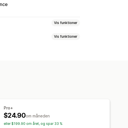
unce
Vis funktioner
Vis funktioner
t
Feedback
Filupload
Flere trin
geundersøgelser
Engros
rerede formularer
Filupload
uer
Planlægning
Tilpasset CSS
mularer
Mailskabeloner
lse
Net Promoter Score (NPS)
afkrydsningsfelt
Formularbegrænsninger
Historik
Pro+
gmenter
$24.90
om måneden
eller $199.90 om året, og spar 33 %