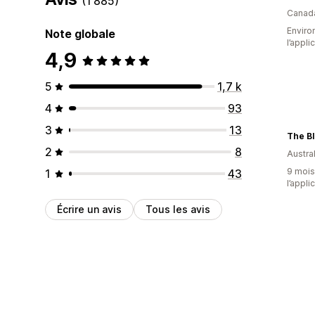
(1 885)
Canad
Environ
Note globale
l’appli
4,9
5
1,7 k
4
93
3
13
The B
2
8
Austral
9 mois 
1
43
l’appli
Écrire un avis
Tous les avis