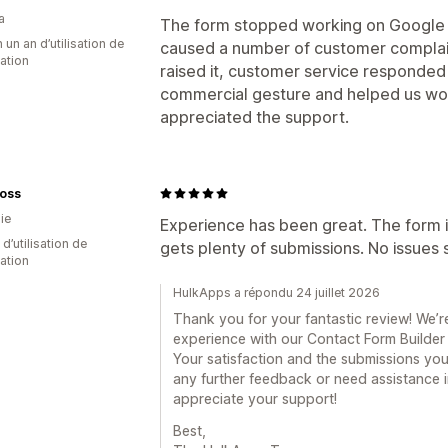
a
The form stopped working on Google 
 un an d’utilisation de
caused a number of customer complain
cation
raised it, customer service responded 
commercial gesture and helped us wor
appreciated the support.
loss
ie
Experience has been great. The form i
d’utilisation de
gets plenty of submissions. No issues s
cation
HulkApps a répondu 24 juillet 2026
Thank you for your fantastic review! We’re
experience with our Contact Form Builder a
Your satisfaction and the submissions you 
any further feedback or need assistance in
appreciate your support!
Best,