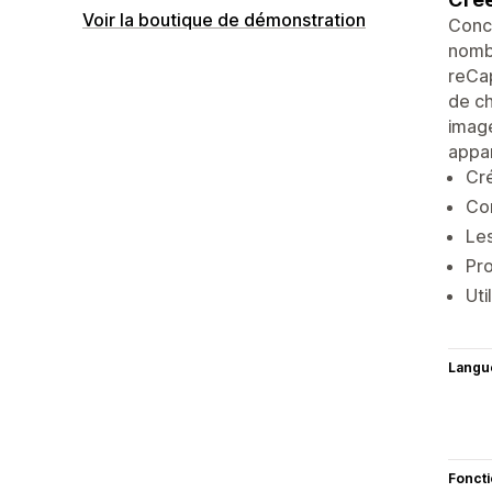
Voir la boutique de démonstration
Conce
nombr
reCa
de ch
image
appar
Cré
Con
Les
Pro
Uti
Langu
Fonct