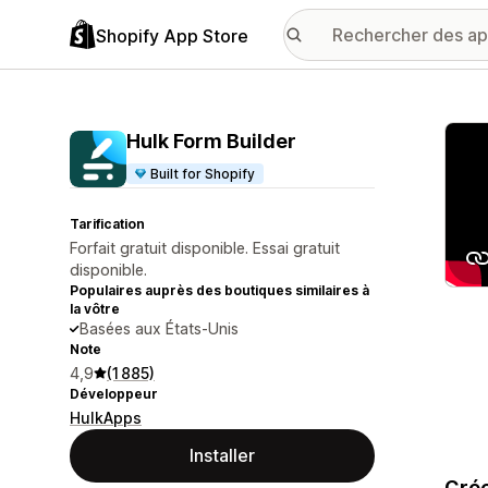
Shopify App Store
Galer
Hulk Form Builder
Built for Shopify
Tarification
Forfait gratuit disponible. Essai gratuit
disponible.
Populaires auprès des boutiques similaires à
la vôtre
Basées aux États-Unis
Note
4,9
(1 885)
Développeur
HulkApps
Installer
Crée