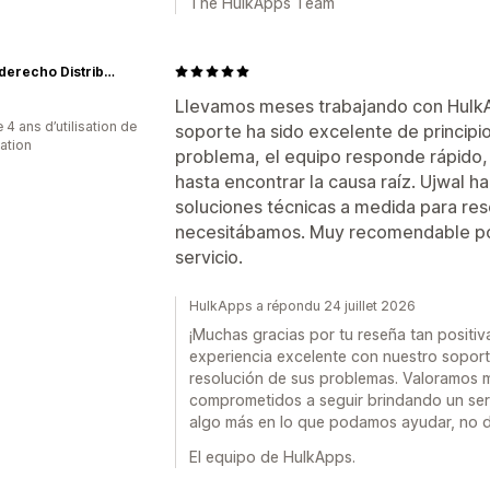
The HulkApps Team
Revesderecho Distribuidor
Llevamos meses trabajando con HulkAp
 4 ans d’utilisation de
soporte ha sido excelente de principi
cation
problema, el equipo responde rápido,
hasta encontrar la causa raíz. Ujwal ha
soluciones técnicas a medida para res
necesitábamos. Muy recomendable por 
servicio.
HulkApps a répondu 24 juillet 2026
¡Muchas gracias por tu reseña tan positiv
experiencia excelente con nuestro soporte
resolución de sus problemas. Valoramos
comprometidos a seguir brindando un servi
algo más en lo que podamos ayudar, no 
El equipo de HulkApps.