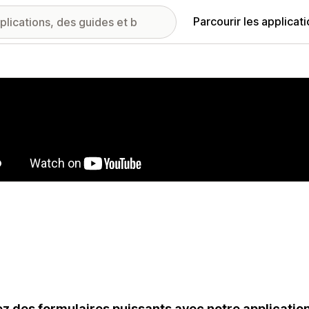
Parcourir les applicat
ie d’images vedette
z des formulaires puissants avec notre application F