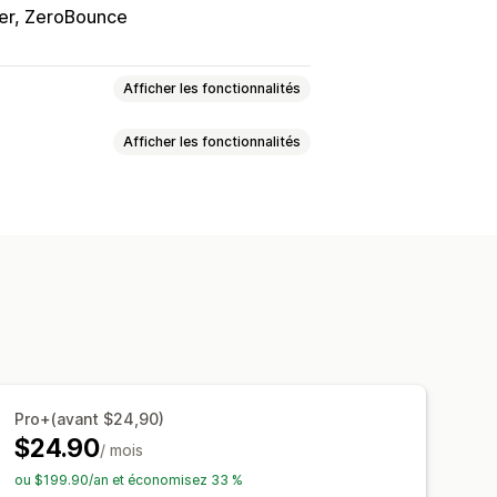
er, ZeroBounce
Afficher les fonctionnalités
Afficher les fonctionnalités
Personnalisé
Retour d’expérience
ples
Pop-ups
Enregistrements
nalisés
Formulaires intégrés
ge multiple
Pop-ups
Planification
sés
CSS personnalisées
Net Promoter Score (NPS)
intégrés
Modèles d’e-mails
Attribution
nnelle
Case à cocher RGPD
Pro+(avant $24,90)
lyses de données
Segments clients
es données
Tableau de bord
$24.90
/ mois
storique
Analyses de données
ou $199.90/an et économisez 33 %