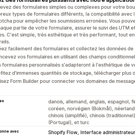
vez des formulaires simples ou complexes pour votre bout
eux types de formulaires différents, la compatibilité avec 
ptcha pour empêcher les soumissions erronées. Vous pouve
aque partie de votre formulaire, assurer le suivi des UTM et 
s. C'est simple, très esthétique et très performant, tout en
eils.
ez facilement des formulaires et collectez les données de v
cevez vos formulaires en utilisant des champs conditionne
 formulaires personnalisés s'adapteront à l'esthétique de vo
fitez d'immenses quantités de stockage, télécharger plus de
lisez Form Builder pour connecter vos domaines de message
es
danois, allemand, anglais, espagnol, fin
coréen, norvégien (Bokmål), néerlandais
chinois (simplifié), chinois (traditionn
(Portugal), et turc
ionne avec
Shopify Flow
Interface administrateu