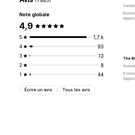
(1 885)
Canad
Environ
Note globale
l’appli
4,9
5
1,7 k
4
93
3
13
The B
2
8
Austral
9 mois 
1
44
l’appli
Écrire un avis
Tous les avis