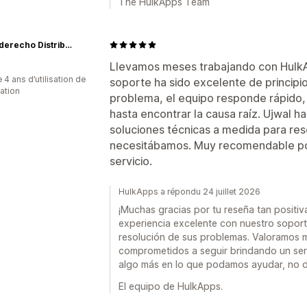
The HulkApps Team
Revesderecho Distribuidor
Llevamos meses trabajando con HulkAp
 4 ans d’utilisation de
soporte ha sido excelente de principi
cation
problema, el equipo responde rápido,
hasta encontrar la causa raíz. Ujwal ha
soluciones técnicas a medida para res
necesitábamos. Muy recomendable por 
servicio.
HulkApps a répondu 24 juillet 2026
¡Muchas gracias por tu reseña tan positiv
experiencia excelente con nuestro soporte
resolución de sus problemas. Valoramos
comprometidos a seguir brindando un servi
algo más en lo que podamos ayudar, no 
El equipo de HulkApps.