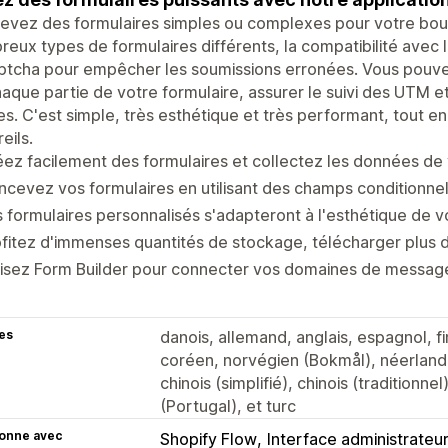
vez des formulaires simples ou complexes pour votre bout
eux types de formulaires différents, la compatibilité avec 
ptcha pour empêcher les soumissions erronées. Vous pouve
aque partie de votre formulaire, assurer le suivi des UTM et 
s. C'est simple, très esthétique et très performant, tout en
eils.
ez facilement des formulaires et collectez les données de v
cevez vos formulaires en utilisant des champs conditionne
 formulaires personnalisés s'adapteront à l'esthétique de vo
fitez d'immenses quantités de stockage, télécharger plus de
lisez Form Builder pour connecter vos domaines de message
es
danois, allemand, anglais, espagnol, fin
coréen, norvégien (Bokmål), néerlandais
chinois (simplifié), chinois (traditionn
(Portugal), et turc
ionne avec
Shopify Flow
Interface administrateu