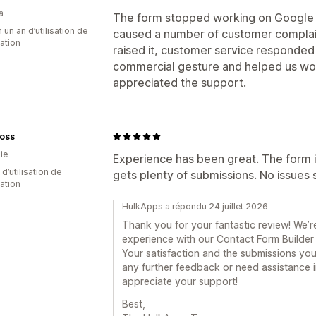
a
The form stopped working on Google 
 un an d’utilisation de
caused a number of customer complain
cation
raised it, customer service responded 
commercial gesture and helped us wor
appreciated the support.
loss
ie
Experience has been great. The form i
d’utilisation de
gets plenty of submissions. No issues s
cation
HulkApps a répondu 24 juillet 2026
Thank you for your fantastic review! We’re
experience with our Contact Form Builder a
Your satisfaction and the submissions you 
any further feedback or need assistance in
appreciate your support!
Best,