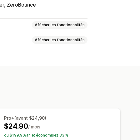
er, ZeroBounce
Afficher les fonctionnalités
Afficher les fonctionnalités
Personnalisé
Retour d’expérience
ples
Pop-ups
Enregistrements
nalisés
Formulaires intégrés
ge multiple
Pop-ups
Planification
sés
CSS personnalisées
Net Promoter Score (NPS)
intégrés
Modèles d’e-mails
Attribution
nnelle
Case à cocher RGPD
Pro+(avant $24,90)
lyses de données
Segments clients
es données
Tableau de bord
$24.90
/ mois
storique
Analyses de données
ou $199.90/an et économisez 33 %