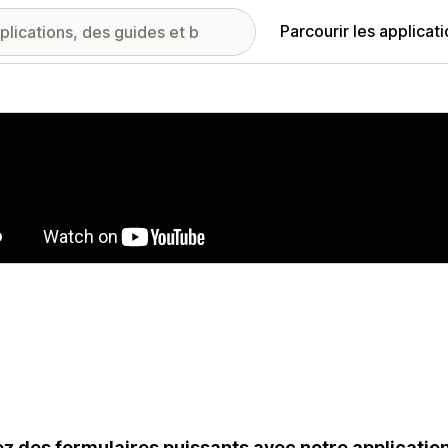
Parcourir les applicat
ie d’images vedette
z des formulaires puissants avec notre application F