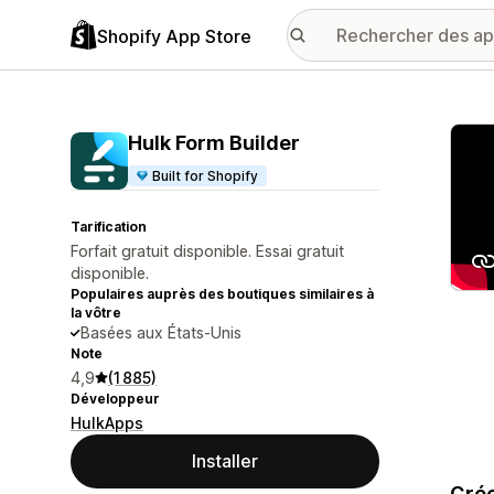
Shopify App Store
Galer
Hulk Form Builder
Built for Shopify
Tarification
Forfait gratuit disponible. Essai gratuit
disponible.
Populaires auprès des boutiques similaires à
la vôtre
Basées aux États-Unis
Note
4,9
(1 885)
Développeur
HulkApps
Installer
Crée