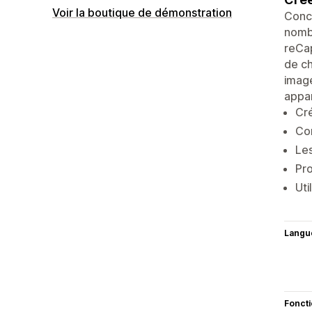
Voir la boutique de démonstration
Conce
nombr
reCa
de ch
image
appar
Cré
Con
Les
Pro
Uti
Langu
Fonct