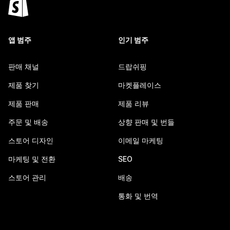
앱 범주
인기 범주
판매 채널
드랍쉬핑
제품 찾기
마켓플레이스
제품 판매
제품 리뷰
주문 및 배송
상향 판매 및 번들
스토어 디자인
이메일 마케팅
마케팅 및 전환
SEO
스토어 관리
배송
통화 및 번역