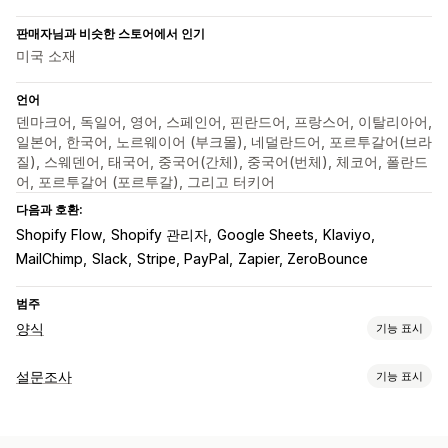
판매자님과 비슷한 스토어에서 인기
미국 소재
언어
덴마크어, 독일어, 영어, 스페인어, 핀란드어, 프랑스어, 이탈리아어,
일본어, 한국어, 노르웨이어 (부크몰), 네덜란드어, 포르투갈어(브라
질), 스웨덴어, 태국어, 중국어(간체), 중국어(번체), 체코어, 폴란드
어, 포르투갈어 (포르투갈), 그리고 터키어
다음과 호환:
Shopify Flow
Shopify 관리자
Google Sheets
Klaviyo
MailChimp
Slack
Stripe, PayPal
Zapier, ZeroBounce
범주
양식
기능 표시
양식 유형
설문조사
기능 표시
지원서
예약
연락처
맞춤형
피드백
파일 업로드
여러 단계
양식 맞춤 설정
팝업
등록
설문조사
도매
조건 논리
사용자 지정 스타일
임베디드 양식
파일 업로드