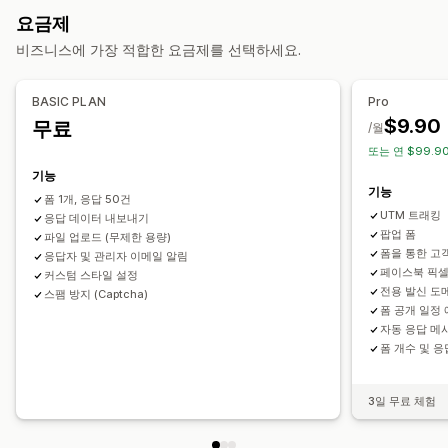
맞춤 설정
요금제
템플릿
여러 페이지
팝업
일정
글꼴 및 색상
사용자 지정 필드
사용자 지정 CSS
비즈니스에 가장 적합한 요금제를 선택하세요.
설문 조사 유형
Custom JavaScript
임베디드 양식
이메일 템플릿
동적 논리
고객 만족
시장 조사
순추천고객지수(NPS)
제품 피드백
조건 논리
GDPR 확인란
BASIC PLAN
Pro
원인 조사
$9.90
무료
/월
데이터 관리
또는 연 $99.9
제출 관리
이메일 응답
데이터 내보내기
대시보드
양식 제한
기록
분석
기능
이메일
데이터 내보내기
분석
고객 세그먼트
CAPTCHA
기능
폼 1개, 응답 50건
UTM 트래킹
응답 데이터 내보내기
팝업 폼
파일 업로드 (무제한 용량)
폼을 통한 고
응답자 및 관리자 이메일 알림
페이스북 픽셀
커스텀 스타일 설정
전용 발신 도
스팸 방지 (Captcha)
폼 공개 일정
자동 응답 메
폼 개수 및 
3일 무료 체험