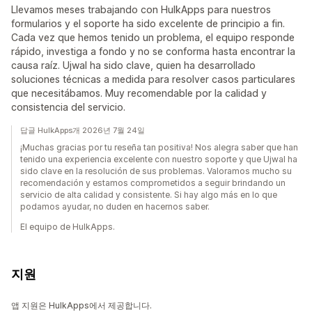
Llevamos meses trabajando con HulkApps para nuestros
formularios y el soporte ha sido excelente de principio a fin.
Cada vez que hemos tenido un problema, el equipo responde
rápido, investiga a fondo y no se conforma hasta encontrar la
causa raíz. Ujwal ha sido clave, quien ha desarrollado
soluciones técnicas a medida para resolver casos particulares
que necesitábamos. Muy recomendable por la calidad y
consistencia del servicio.
답글 HulkApps개 2026년 7월 24일
¡Muchas gracias por tu reseña tan positiva! Nos alegra saber que han
tenido una experiencia excelente con nuestro soporte y que Ujwal ha
sido clave en la resolución de sus problemas. Valoramos mucho su
recomendación y estamos comprometidos a seguir brindando un
servicio de alta calidad y consistente. Si hay algo más en lo que
podamos ayudar, no duden en hacernos saber.
El equipo de HulkApps.
지원
앱 지원은 HulkApps에서 제공합니다.