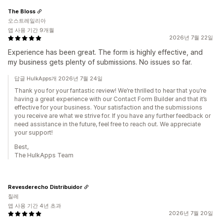
The Bloss
오스트레일리아
앱 사용 기간 9개월
2026년 7월 22일
Experience has been great. The form is highly effective, and
my business gets plenty of submissions. No issues so far.
답글 HulkApps개 2026년 7월 24일
Thank you for your fantastic review! We’re thrilled to hear that you’re
having a great experience with our Contact Form Builder and that it’s
effective for your business. Your satisfaction and the submissions
you receive are what we strive for. If you have any further feedback or
need assistance in the future, feel free to reach out. We appreciate
your support!
Best,
The HulkApps Team
Revesderecho Distribuidor
칠레
앱 사용 기간 4년 초과
2026년 7월 20일