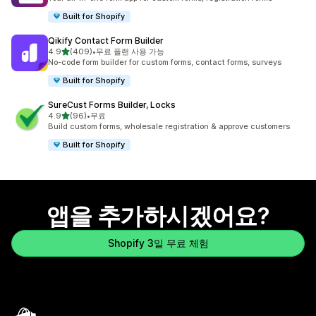
Built for Shopify
Qikify Contact Form Builder
별 5개 중
4.9
(409)
•
무료 플랜 사용 가능
총 리뷰 409개
No-code form builder for custom forms, contact forms, surveys
Built for Shopify
SureCust Forms Builder, Locks
별 5개 중
4.9
(96)
•
무료
총 리뷰 96개
Build custom forms, wholesale registration & approve customers
Built for Shopify
앱을 추가하시겠어요?
Shopify 3일 무료 체험