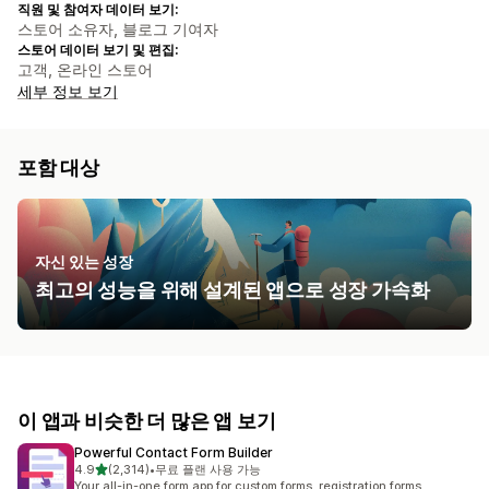
직원 및 참여자 데이터 보기:
스토어 소유자, 블로그 기여자
스토어 데이터 보기 및 편집:
고객, 온라인 스토어
세부 정보 보기
포함 대상
자신 있는 성장
최고의 성능을 위해 설계된 앱으로 성장 가속화
이 앱과 비슷한 더 많은 앱 보기
Powerful Contact Form Builder
별 5개 중
4.9
(2,314)
•
무료 플랜 사용 가능
총 리뷰 2314개
Your all-in-one form app for custom forms, registration forms