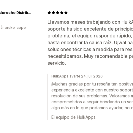
Revesderecho Distribuidor
Llevamos meses trabajando con HulkAp
 år bruker appen
soporte ha sido excelente de principi
problema, el equipo responde rápido,
hasta encontrar la causa raíz. Ujwal ha
soluciones técnicas a medida para res
necesitábamos. Muy recomendable por 
servicio.
HulkApps svarte 24. juli 2026
¡Muchas gracias por tu reseña tan positiv
experiencia excelente con nuestro soporte
resolución de sus problemas. Valoramos
comprometidos a seguir brindando un servi
algo más en lo que podamos ayudar, no 
El equipo de HulkApps.