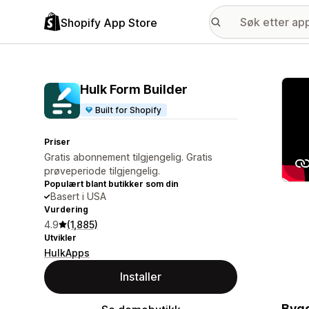
Shopify App Store
Galle
Hulk Form Builder
Built for Shopify
Priser
Gratis abonnement tilgjengelig. Gratis
prøveperiode tilgjengelig.
Populært blant butikker som din
Basert i USA
Vurdering
4.9
(1,885)
Utvikler
HulkApps
Installer
Bygg