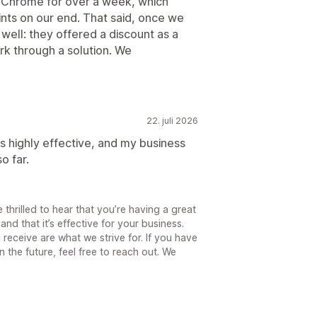
Chrome for over a week, which
ts on our end. That said, once we
well: they offered a discount as a
k through a solution. We
22. juli 2026
s highly effective, and my business
o far.
 thrilled to hear that you’re having a great
nd that it’s effective for your business.
receive are what we strive for. If you have
 the future, feel free to reach out. We