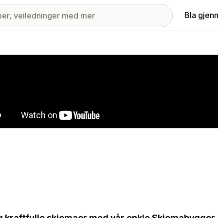
Bla gjen
ri med fremhevede bilder
 kraftfulle skjemaer med vår enkle Skjemabygger