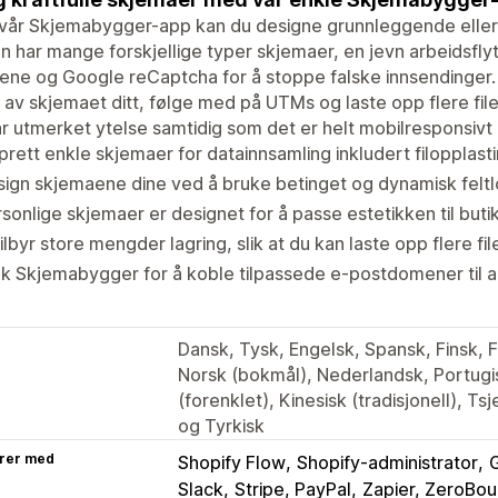
år Skjemabygger-app kan du designe grunnleggende eller a
 har mange forskjellige typer skjemaer, en jevn arbeidsfly
ne og Google reCaptcha for å stoppe falske innsendinger.
 av skjemaet ditt, følge med på UTMs og laste opp flere filer
r utmerket ytelse samtidig som det er helt mobilresponsivt
rett enkle skjemaer for datainnsamling inkludert filopplasti
ign skjemaene dine ved å bruke betinget og dynamisk feltl
sonlige skjemaer er designet for å passe estetikken til buti
tilbyr store mengder lagring, slik at du kan laste opp flere file
k Skjemabygger for å koble tilpassede e-postdomener til 
Dansk, Tysk, Engelsk, Spansk, Finsk, F
Norsk (bokmål), Nederlandsk, Portugisi
(forenklet), Kinesisk (tradisjonell), Ts
og Tyrkisk
rer med
Shopify Flow
Shopify-administrator
Slack
Stripe, PayPal
Zapier, ZeroBo