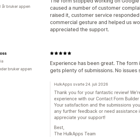
The form stopped working on Google 
1 år bruker appen
caused a number of customer complain
raised it, customer service responded 
commercial gesture and helped us wor
appreciated the support.
loss
ia
Experience has been great. The form i
der bruker appen
gets plenty of submissions. No issues s
HulkApps svarte 24. juli 2026
Thank you for your fantastic review! We’re
experience with our Contact Form Builder a
Your satisfaction and the submissions you 
any further feedback or need assistance in
appreciate your support!
Best,
The HulkApps Team