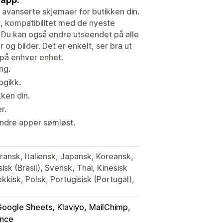
vanserte skjemaer for butikken din.
t, kompatibilitet med de nyeste
 Du kan også endre utseendet på alle
 og bilder. Det er enkelt, ser bra ut
 på enhver enhet.
ng.
ogikk.
kken din.
r.
andre apper sømløst.
ransk, Italiensk, Japansk, Koreansk,
sk (Brasil), Svensk, Thai, Kinesisk
jekkisk, Polsk, Portugisisk (Portugal),
Google Sheets
Klaviyo
MailChimp
unce