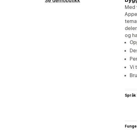
Se demobutikk
Med v
Appen
temae
deler
og ha
Opp
Des
Per
Vi 
Bru
Språk
Funge