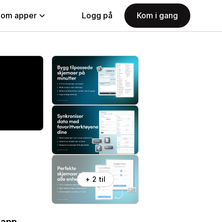
nom apper
Logg på
Kom i gang
+ 2 til
-app.