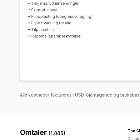
1 skjema, 50 innsendinger
Eksporter svar
Filopplasting (ubegrenset lagring)
E-postvarsling for alle
Tilpasset stil
Captcha (spambeskyttelse)
Alle kostnader faktureres i USD. Gjentagende og bruksbas
Omtaler
The CL
(1,885)
Canad