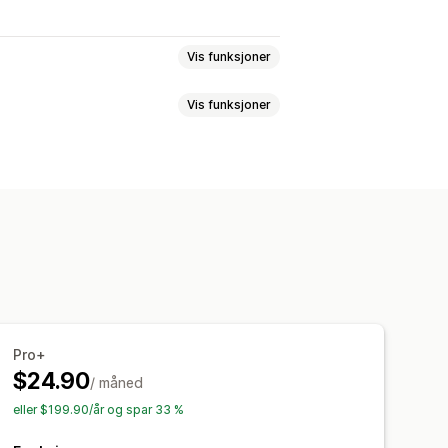
Vis funksjoner
Vis funksjoner
Tilpasset
Tilbakemeldinger
uer
Registreringer
egrerte skjemaer
Filopplasting
anlegging
lt
Tilpasset CSS
se
NPS (Net Promoter Score)
maer
E-postmaler
Dynamisk logikk
Pro+
Kundesegmenter
bord
Skjemagrenser
Historikk
$24.90
/ måned
eller $199.90/år og spar 33 %