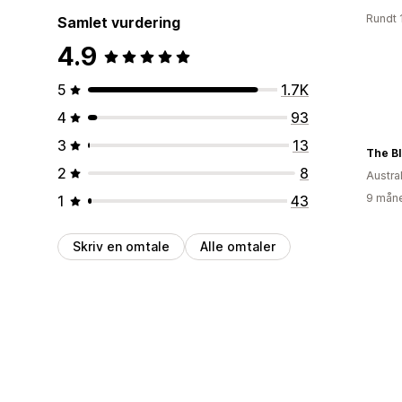
Rundt 
Samlet vurdering
4.9
5
1.7K
4
93
3
13
The B
2
8
Austral
9 måne
1
43
Skriv en omtale
Alle omtaler