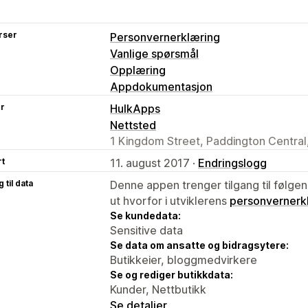
rser
Personvernerklæring
Vanlige spørsmål
Opplæring
Appdokumentasjon
er
HulkApps
Nettsted
1 Kingdom Street, Paddington Centra
rt
11. august 2017 ·
Endringslogg
 til data
Denne appen trenger tilgang til følgen
ut hvorfor i utviklerens
personvernerk
Se kundedata:
Sensitive data
Se data om ansatte og bidragsytere:
Butikkeier, bloggmedvirkere
Se og rediger butikkdata:
Kunder, Nettbutikk
Se detaljer