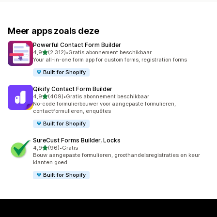
Meer apps zoals deze
Powerful Contact Form Builder
van 5 sterren
4,9
(2.312)
•
Gratis abonnement beschikbaar
2312 recensies in totaal
Your all-in-one form app for custom forms, registration forms
Built for Shopify
Qikify Contact Form Builder
van 5 sterren
4,9
(409)
•
Gratis abonnement beschikbaar
409 recensies in totaal
No-code formulierbouwer voor aangepaste formulieren,
contactformulieren, enquêtes
Built for Shopify
SureCust Forms Builder, Locks
van 5 sterren
4,9
(96)
•
Gratis
96 recensies in totaal
Bouw aangepaste formulieren, groothandelsregistraties en keur
klanten goed
Built for Shopify