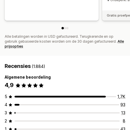
Onbeperkt aa
Gratis proefp
Alle betalingen worden in USD gefactureerd. Terugkerende en op
gebruik gebaseerde kosten worden om de 30 dagen gefactureerd.
Alle
prijsopties
Recensies
(1.884)
Algemene beoordeling
4,9
5
1,7K
4
93
3
13
2
8
1
43