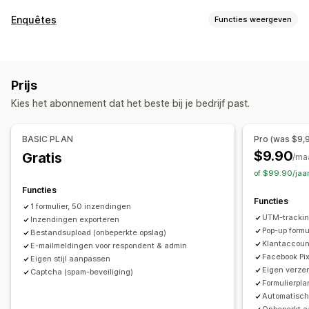
Formuliertypen
Enquêtes
Functies weergeven
Aanmeldingen
Boekingen
Contact
Aangepast
Feedback
Formulieraanpassing
Bestanden uploaden
Meerdere stappen
Pop-ups
Voorwaardelijke logica
Aangepaste stijlen
Registraties
Enquêtes
Groothandel
Prijs
Ingesloten formulieren
Bestanden uploaden
Templates
Aanpassing
Kies het abonnement dat het beste bij je bedrijf past.
Meerdere pagina's
Pop-ups
Planning
Lettertype en kleur
Aangepaste velden
Aangepaste CSS
Enquêtetypen
Aangepaste JavaScript
Ingesloten formulieren
BASIC PLAN
Pro (was $9,
Klanttevredenheid
Marktonderzoek
E-mailtemplates
Dynamische logica
$9.90
Gratis
/ma
Net Promoter Score (NPS)
Productfeedback
Toewijzing
Voorwaardelijke logica
of $99.90/jaa
Selectievakje gegevensbescherming
Functies
Indieningsbeheer
Functies
1 formulier, 50 inzendingen
E-mail
Gegevensexport
Analytics
Klantsegmenten
Gegevensbeheer
UTM-tracki
Inzendingen exporteren
E-mailantwoorden
Gegevensexport
Dashboard
Pop-up formu
Bestandsupload (onbeperkte opslag)
Klantaccoun
E-mailmeldingen voor respondent & admin
Formulierlimieten
Geschiedenis
Analytics
CAPTCHA
Facebook Pix
Eigen stijl aanpassen
Eigen verze
Captcha (spam-beveiliging)
Formulierpl
Automatisch