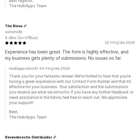
Best regards,
The HulkApps Team
The Bloss
ออสเตรเลีย
9 เดือน ในการใช้แอป
22 กรกฎาคม 2026
Experience has been great. The form is highly effective, and
my business gets plenty of submissions. No issues so far.
HulkApps ตอบแล้ว 24 กรกฎาคม 2026
Thank you for your fantastic review! We’re thrilled to hear that you’re
having a great experience with our Contact Form Builder and that it’s
effective for your business. Your satisfaction and the submissions
you receive are what we strive for. If you have any further feedback or
need assistance in the future, feel free to reach out. We appreciate
your support!
Best,
The HulkApps Team
Revesderecho Distribuidor