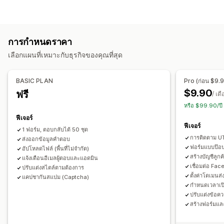
แอปพลิเคชัน
การจอง
รายชื่อผู้ติดต่อ
ที่กำหนดเอง
ความคิดเห็น
การปรับแต่งแบบฟอร์ม
การอัปโหลดไฟล์
หลายขั้นตอน
ป๊อปอัพ
การลงทะเบียน
ตรรกะแบบมีเงื่อนไข
สไตล์ที่กำหนดเอง
แบบฟอร์มที่ฝัง
แบบสำรวจ
การค้าส่ง
การกำหนดราคา
การอัปโหลดไฟล์
เทมเพลต
หลายหน้า
ป๊อปอัพ
การกำหนดเวลา
การปรับแต่ง
เลือกแผนที่เหมาะกับธุรกิจของคุณที่สุด
ประเภทการสำรวจ
แบบอักษรและสี
ช่องที่กำหนดเอง
CSS ที่กำหนดเอง
คะแนนความพึงพอใจของลูกค้า
การวิจัยการตลาด
JavaScript ที่กำหนดเอง
แบบฟอร์มที่ฝัง
เทมเพลตอีเมล
BASIC PLAN
Pro (ก่อน $9.
คะแนนโปรโมเตอร์สุทธิ (NPS)
ความคิดเห็นเกี่ยวกับสินค้า
ตรรกะแบบไดนามิก
ตรรกะแบบมีเงื่อนไข
$9.90
ฟรี
/ เด
การระบุแหล่งที่มา
ช่องทำเครื่องหมาย GDPR
หรือ $99.90/ปี
ฟีเจอร์
การจัดการการส่ง
การจัดการข้อมูล
ฟีเจอร์
1 ฟอร์ม, ตอบกลับได้ 50 ชุด
อีเมล
การส่งออกข้อมูล
การวิเคราะห์
การแบ่งกลุ่มลูกค้า
การตอบกลับอีเมล
การส่งออกข้อมูล
แดชบอร์ด
การติดตาม 
ส่งออกข้อมูลคำตอบ
ข้อจำกัดของแบบฟอร์ม
ประวัติ
การวิเคราะห์
CAPTCHA
ฟอร์มแบบป๊อป
อัปโหลดไฟล์ (พื้นที่ไม่จำกัด)
สร้างบัญชีลูก
แจ้งเตือนอีเมลผู้ตอบและแอดมิน
เชื่อมต่อ Fac
ปรับแต่งสไตล์ตามต้องการ
ตั้งค่าโดเมนส่
แคปชากันสแปม (Captcha)
กำหนดเวลาเปิ
ปรับแต่งข้อค
สร้างฟอร์มแล