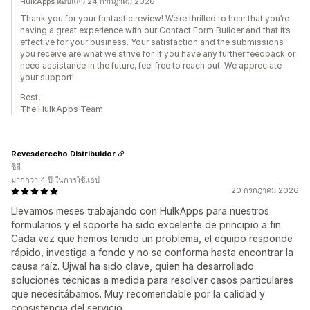
HulkApps ตอบแล้ว 24 กรกฎาคม 2026
Thank you for your fantastic review! We’re thrilled to hear that you’re
having a great experience with our Contact Form Builder and that it’s
effective for your business. Your satisfaction and the submissions
you receive are what we strive for. If you have any further feedback or
need assistance in the future, feel free to reach out. We appreciate
your support!
Best,
The HulkApps Team
Revesderecho Distribuidor
ชิลี
มากกว่า 4 ปี ในการใช้แอป
20 กรกฎาคม 2026
Llevamos meses trabajando con HulkApps para nuestros
formularios y el soporte ha sido excelente de principio a fin.
Cada vez que hemos tenido un problema, el equipo responde
rápido, investiga a fondo y no se conforma hasta encontrar la
causa raíz. Ujwal ha sido clave, quien ha desarrollado
soluciones técnicas a medida para resolver casos particulares
que necesitábamos. Muy recomendable por la calidad y
consistencia del servicio.