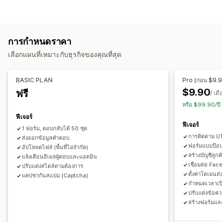
แอปพลิเคชัน
การจอง
รายชื่อผู้ติดต่อ
ที่กำหนดเอง
ความคิดเห็น
การปรับแต่งแบบฟอร์ม
การอัปโหลดไฟล์
หลายขั้นตอน
ป๊อปอัพ
การลงทะเบียน
ตรรกะแบบมีเงื่อนไข
สไตล์ที่กำหนดเอง
แบบฟอร์มที่ฝัง
แบบสำรวจ
การค้าส่ง
การกำหนดราคา
การอัปโหลดไฟล์
เทมเพลต
หลายหน้า
ป๊อปอัพ
การกำหนดเวลา
การปรับแต่ง
เลือกแผนที่เหมาะกับธุรกิจของคุณที่สุด
ประเภทการสำรวจ
แบบอักษรและสี
ช่องที่กำหนดเอง
CSS ที่กำหนดเอง
คะแนนความพึงพอใจของลูกค้า
การวิจัยการตลาด
JavaScript ที่กำหนดเอง
แบบฟอร์มที่ฝัง
เทมเพลตอีเมล
BASIC PLAN
Pro (ก่อน $9.
คะแนนโปรโมเตอร์สุทธิ (NPS)
ความคิดเห็นเกี่ยวกับสินค้า
ตรรกะแบบไดนามิก
ตรรกะแบบมีเงื่อนไข
$9.90
ฟรี
/ เด
การระบุแหล่งที่มา
ช่องทำเครื่องหมาย GDPR
หรือ $99.90/ปี
ฟีเจอร์
การจัดการการส่ง
การจัดการข้อมูล
ฟีเจอร์
1 ฟอร์ม, ตอบกลับได้ 50 ชุด
อีเมล
การส่งออกข้อมูล
การวิเคราะห์
การแบ่งกลุ่มลูกค้า
การตอบกลับอีเมล
การส่งออกข้อมูล
แดชบอร์ด
การติดตาม 
ส่งออกข้อมูลคำตอบ
ข้อจำกัดของแบบฟอร์ม
ประวัติ
การวิเคราะห์
CAPTCHA
ฟอร์มแบบป๊อป
อัปโหลดไฟล์ (พื้นที่ไม่จำกัด)
สร้างบัญชีลูก
แจ้งเตือนอีเมลผู้ตอบและแอดมิน
เชื่อมต่อ Fac
ปรับแต่งสไตล์ตามต้องการ
ตั้งค่าโดเมนส่
แคปชากันสแปม (Captcha)
กำหนดเวลาเปิ
ปรับแต่งข้อค
สร้างฟอร์มแล