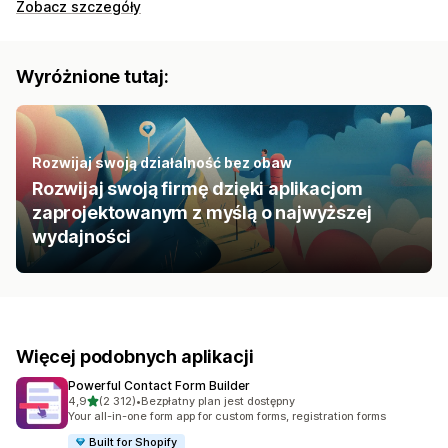
Zobacz szczegóły
Wyróżnione tutaj:
Rozwijaj swoją działalność bez obaw
Rozwijaj swoją firmę dzięki aplikacjom
zaprojektowanym z myślą o najwyższej
wydajności
Więcej podobnych aplikacji
Powerful Contact Form Builder
na 5 gwiazdek
4,9
(2 312)
•
Bezpłatny plan jest dostępny
Łączna liczba recenzji: 2312
Your all-in-one form app for custom forms, registration forms
Built for Shopify