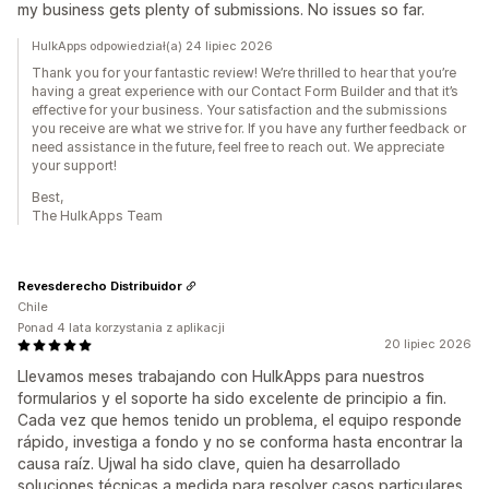
my business gets plenty of submissions. No issues so far.
HulkApps odpowiedział(a) 24 lipiec 2026
Thank you for your fantastic review! We’re thrilled to hear that you’re
having a great experience with our Contact Form Builder and that it’s
effective for your business. Your satisfaction and the submissions
you receive are what we strive for. If you have any further feedback or
need assistance in the future, feel free to reach out. We appreciate
your support!
Best,
The HulkApps Team
Revesderecho Distribuidor
Chile
Ponad 4 lata korzystania z aplikacji
20 lipiec 2026
Llevamos meses trabajando con HulkApps para nuestros
formularios y el soporte ha sido excelente de principio a fin.
Cada vez que hemos tenido un problema, el equipo responde
rápido, investiga a fondo y no se conforma hasta encontrar la
causa raíz. Ujwal ha sido clave, quien ha desarrollado
soluciones técnicas a medida para resolver casos particulares