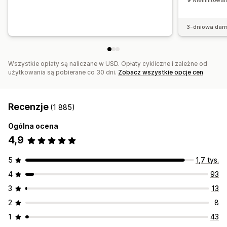
Nielimitowan
3-dniowa dar
Wszystkie opłaty są naliczane w USD. Opłaty cykliczne i zależne od
użytkowania są pobierane co 30 dni.
Zobacz wszystkie opcje cen
Recenzje
(1 885)
Ogólna ocena
4,9
5
1,7 tys.
4
93
3
13
2
8
1
43