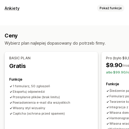
Typy formularzy
Ankiety
Pokaż funkcje
Aplikacje
Bookings
Kontakty
Niestandardowe
Opinie
Dostosowanie formularza
Przesyłanie pliku
Wiele kroków
Wyskakujące okienka
Logika warunkowa
Style niestandardowe
Rejestracje
Ankiety
Sprzedaż hurtowa
Ceny
Wbudowane formularze
Przesyłanie pliku
Wzorce
Dostosowanie
Wybierz plan najlepiej dopasowany do potrzeb firmy.
Wiele stron
Wyskakujące okienka
Planowanie
Czcionka i kolor
Pola niestandardowe
Typy ankiet
Niestandardowy CSS
Niestandardowy język JavaScript
BASIC PLAN
Pro (było $9,
Satysfakcja klienta
Badanie rynkowe
Wbudowane formularze
Szablony e-maili
$9.90
Gratis
/mi
Narzędzie oceny lojalności klientów (NPS)
Logika dynamiczna
Logika warunkowa
Pole wyboru RODO
albo $99.90/r
Opinie na temat produktów
Atrybucja
Funkcje
Zarządzanie danymi
Funkcje
1 formularz, 50 zgłoszeń
Zarządzanie zgłoszeniami
Odpowiedzi e-mail
Eksport danych
Pulpit
Śledzenie 
Eksportuj odpowiedzi
E-mail
Eksport danych
Analizy
Segmenty klientów
Limity formularzy
Historia
Analizy
CAPTCHA
Formularz p
Przesyłanie plików (brak limitu)
Tworzenie ko
Powiadomienia e-mail dla wszystkich
Integracja z
Własny styl wizualny
Własna dom
Captcha (ochrona przed spamem)
Harmonogram
Własna wiad