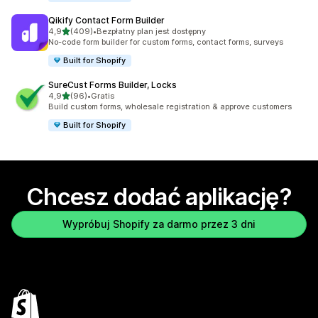
Qikify Contact Form Builder
na 5 gwiazdek
4,9
(409)
•
Bezpłatny plan jest dostępny
Łączna liczba recenzji: 409
No-code form builder for custom forms, contact forms, surveys
Built for Shopify
SureCust Forms Builder, Locks
na 5 gwiazdek
4,9
(96)
•
Gratis
Łączna liczba recenzji: 96
Build custom forms, wholesale registration & approve customers
Built for Shopify
Chcesz dodać aplikację?
Wypróbuj Shopify za darmo przez 3 dni