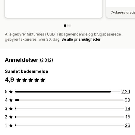
7-dages grati
Alle gebyrer faktureres i USD. Tilbagevendende og brugsbaserede
gebyrer faktureres hver 30. dag.
Se alle prismuligheder
Anmeldelser
(2.312)
Samlet bedømmelse
4,9
5
2,2 t
4
98
3
19
2
15
1
26