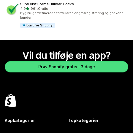
SureCust Forms Builder, Locks
ud af 5 stjerner
4,9
(96)
•
Gratis
96 anmeldelser i alt
Byg brugerdefinerede formularer, engrosregistrering og godkend
kunder
Built for Shopify
Vil du tilføje en app?
Prøv Shopify gratis i 3 dage
Appkategorier
Topkategorier