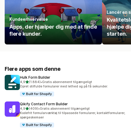
Lancér en 
Kundeerhvervelse
Kvalitetsl
Apps, der hjælper dig med at finde
hjælpe di
flere kunder.
starten.
Flere apps som denne
Hulk Form Builder
ud af 5 stjerner
4,9
(1.884)
•
Gratis abonnement tilgængeligt
1884 anmeldelser i alt
Opret stilfulde formularer med lethed og på få sekunder.
Built for Shopify
Qikify Contact Form Builder
ud af 5 stjerner
4,9
(409)
•
Gratis abonnement tilgængeligt
409 anmeldelser i alt
Kodefrit formularværktøj til tilpassede formularer, kontaktformularer,
spørgeskemaer
Built for Shopify