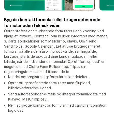
Byg din kontaktformular eller brugerdefinerede
formular uden teknisk viden
Opret professionelt udseende formularer uden kodning ved
hjælp af Powerful Contact Form Builder. Integreret med mange
3. parts applikationer som Mailchimp, Klavio, Ominisend,
Sendinblue, Google Calendar... Let at vise brugerdefineret
formular på alle sider såsom: produktside, samlingsside,
kurvside, startside osv. Lad dine kunder uploade fil eller
billede, når de indsender din formular. Opret "formupload" er
meget let med Globo Form Builder app. Tilpas din
registreringsformular med tilpassede fe
Kundekontoregistreringsformularer, kundefelter.
Opret brugerdefinerede formularer med filupload,
billedoverførselsmulighed.
Send autoresponder-e-mails og integrer formulardata med
Klaviyo, MailChimp osv.
Nem at bygge kontakt os formular med captcha, condition
logic osv.