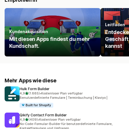
Leitfaden
Kundenakquisition
Entdecke 
Mit diesen Apps findest du mehr
Geschäft
Kundschaft.
kannst
Mehr Apps wie diese
Hulk Form Builder
von 5 Sternen
4,9
(1.885)
•
Kostenloser Plan verfügbar
1885 Rezensionen insgesamt
Benutzerdefinierte Formulare | Terminbuchung | Klaviyo |
Built for Shopify
Qikify Contact Form Builder
von 5 Sternen
4,9
(409)
•
Kostenloser Plan verfügbar
409 Rezensionen insgesamt
No-Code-Formular-Builder für benutzerdefinierte Formulare,
Kontaktformulare und Umfragen