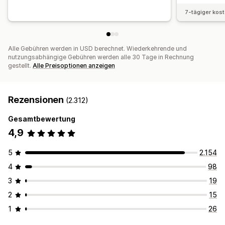
7-tägiger kos
Alle Gebühren werden in USD berechnet. Wiederkehrende und
nutzungsabhängige Gebühren werden alle 30 Tage in Rechnung
gestellt.
Alle Preisoptionen anzeigen
Rezensionen
(2.312)
Gesamtbewertung
4,9
5
2.154
4
98
3
19
2
15
1
26