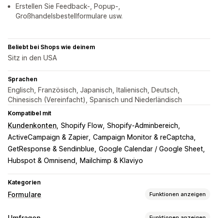
Erstellen Sie Feedback-, Popup-,
Großhandelsbestellformulare usw.
Beliebt bei Shops wie deinem
Sitz in den USA
Sprachen
Englisch, Französisch, Japanisch, Italienisch, Deutsch,
Chinesisch (Vereinfacht), Spanisch und Niederländisch
Kompatibel mit
Kundenkonten
Shopify Flow
Shopify-Adminbereich
ActiveCampaign & Zapier
Campaign Monitor & reCaptcha
GetResponse & Sendinblue
Google Calendar / Google Sheet
Hubspot & Omnisend
Mailchimp & Klaviyo
Kategorien
Formulare
Funktionen anzeigen
Formulararten
Umfragen
Funktionen anzeigen