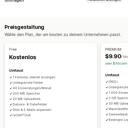
Apps
Buchungen
Kontakte
Benutzerdefiniert
Feedback
Formularanpassung
Datei-Upload
Mehrstufig
Newsletter
Bestellungen
Bedingte Logik
Benutzerdefinierte Stile
Pop-ups
Kostenvoranschläge
Registrierungen
Umfragen
Preisgestaltung
Eingebettete Formulare
Datei-Upload
Vorlagen
Großhandel
Wähle den Plan, der am besten zu deinem Unternehmen passt.
Mehrere Seiten
Popups
Echtzeit-Bearbeitung
Anpassung
Mehrere Sprachen
Schriftart und Farbe
Benutzerdefinierte Felder
Free
PREMIUM
Umfragearten
Benutzerdefinierte CSS
Eingebettete Formulare
$9.90
Kostenlos
/ M
Kundenzufriedenheit
Marktforschung
E-Mail-Vorlagen
Mehrere Sprachen
Bedingte Logik
oder $99/Jahr 
Net Promoter Score (NPS)
Produkt-Feedback
Kontrollkästchen für DSGVO
Umfasst
Umfasst
1 Formular, überall anzeigen
Verwaltung von Einreichungen
Datenmanagement
FREE+
Unbegrenzte Felder
E-Mail
Datenexport
Analysen
CAPTCHA
E-Mail-Antworten
Automatische Synchronisierung
Unbegrenzte
40 Einsendungen/Monat
1.000 Eins
200 MB Speicher
Datenexport
Dashboard
Formulargrenzen
Verlauf
2 GB Speich
20 MB Uploadlimit
Analysen
CAPTCHA
30 MB Uploa
Datums- & Dateifelder
Warenkorbfo
Stile & E-Mails anpassen
Sammelbest
reCAPTCHA
Bedingte Lo