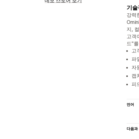
데모 스토어 보기
기술
강력한
Omi
지, 
고객이
드"를
고객
파
자동
캡
피드
언어
다음과 