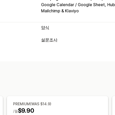
Google Calendar / Google Sheet
Hub
Mailchimp & Klaviyo
양식
양식 유형
설문조사
지원서
예약
연락처
맞춤형
피드백
파
양식 맞춤 설정
팝업
가격 견적
등록
설문조사
도매
조건 논리
사용자 지정 스타일
임베디드
맞춤 설정
여러 페이지
팝업
실시간 편집
여러 언
글꼴 및 색상
사용자 지정 필드
사용자 지
설문 조사 유형
이메일 템플릿
여러 언어
조건 논리
G
고객 만족
시장 조사
순추천고객지수(NP
데이터 관리
제출 관리
이메일 응답
자동 동기화
데이터 내보
이메일
데이터 내보내기
분석
CAPTC
CAPTCHA
PREMIUM(WAS $14.9)
$9.90
/월