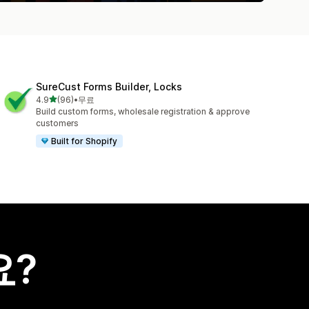
SureCust Forms Builder, Locks
별 5개 중
4.9
(96)
•
무료
총 리뷰 96개
Build custom forms, wholesale registration & approve
customers
Built for Shopify
요?