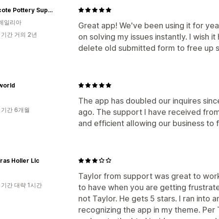
Northcote Pottery Supplies
레일리아
Great app! We've been using it for yea
 기간 거의 2년
on solving my issues instantly. I wish it
delete old submitted form to free up 
world
The app has doubled our inquires sinc
 기간 6개월
ago. The support I have received fro
and efficient allowing our business to f
ras Holler Llc
Taylor from support was great to work
 기간 대략 1시간
to have when you are getting frustrat
not Taylor. He gets 5 stars. I ran into 
recognizing the app in my theme. Per T