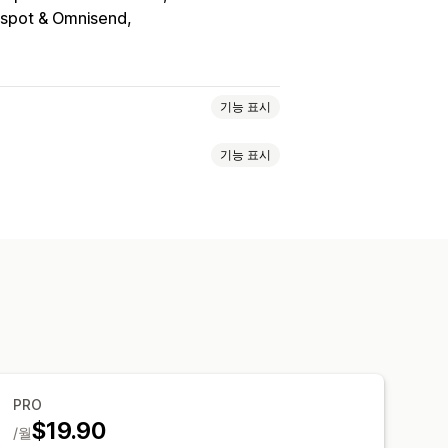
spot & Omnisend
기능 표시
기능 표시
일 업로드
여러 단계
뉴스레터
주문
 양식
파일 업로드
템플릿
어
정 CSS
임베디드 양식
DPR 확인란
S)
제품 피드백
내기
대시보드
양식 제한
기록
분석
HA
PRO
$19.90
/월