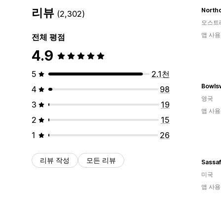
리뷰
(2,302)
오스트
앱 사용
전체 평점
4.9
5
2.1천
Bowls
4
98
영국
3
19
앱 사용
2
15
1
26
리뷰 작성
모든 리뷰
Sassaf
미국
앱 사용