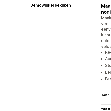
Demowinkel bekijken
Maak
nodi
Maak
veel 
eenvo
klant
uploa
velde
Reg
Aa
Stu
Een
Fee
Talen
Werkt