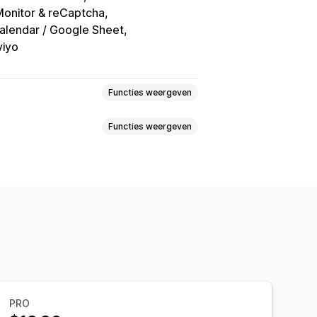
onitor & reCaptcha
alendar / Google Sheet
viyo
Functies weergeven
Functies weergeven
Aangepast
Feedback
pen
Nieuwsbrieven
Bestellingen
ijlen
Ingesloten formulieren
Enquêtes
Groothandel
rdere pagina's
Pop-ups
den
Aangepaste CSS
tes
Meerdere talen
Net Promoter Score (NPS)
e gegevensbescherming
PRO