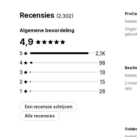
Recensies
ProCar
(2.302)
Nederl
Ongev
Algemene beoordeling
gebrui
4,9
5
2,1K
4
98
BeeSm
3
19
Nederl
2
15
2 maan
app
1
26
Een recensie schrijven
Alle recensies
Oolab
Nederl