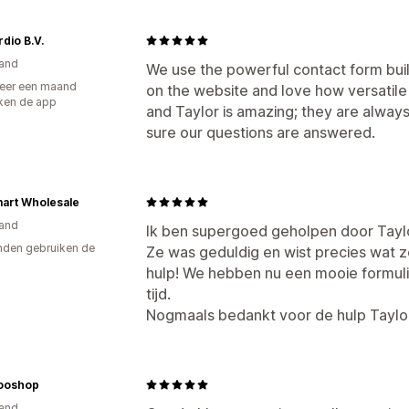
dio B.V.
and
We use the powerful contact form bui
eer een maand
on the website and love how versatile 
ken de app
and Taylor is amazing; they are always
sure our questions are answered.
art Wholesale
and
Ik ben supergoed geholpen door Taylo
den gebruiken de
Ze was geduldig en wist precies wat 
hulp! We hebben nu een mooie formuli
tijd.
Nogmaals bedankt voor de hulp Taylo
ooshop
and