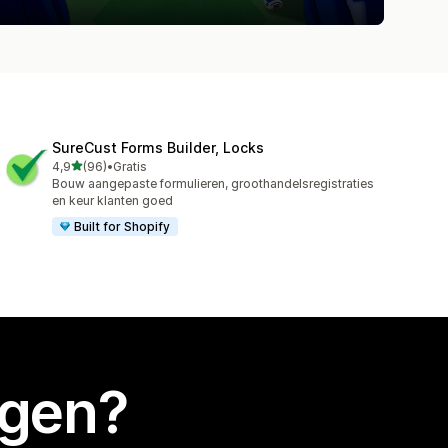
SureCust Forms Builder, Locks
van 5 sterren
4,9
(96)
•
Gratis
96 recensies in totaal
Bouw aangepaste formulieren, groothandelsregistraties
en keur klanten goed
Built for Shopify
egen?