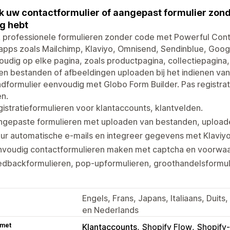
 uw contactformulier of aangepast formulier zond
g hebt
 professionele formulieren zonder code met Powerful Cont
apps zoals Mailchimp, Klaviyo, Omnisend, Sendinblue, Googl
udig op elke pagina, zoals productpagina, collectiepagin
en bestanden of afbeeldingen uploaden bij het indienen va
dformulier eenvoudig met Globo Form Builder. Pas registra
n.
istratieformulieren voor klantaccounts, klantvelden.
ngepaste formulieren met uploaden van bestanden, upload
ur automatische e-mails en integreer gegevens met Klaviyo
voudig contactformulieren maken met captcha en voorwaard
dbackformulieren, pop-upformulieren, groothandelsformuli
Engels, Frans, Japans, Italiaans, Duit
en Nederlands
 met
Klantaccounts
Shopify Flow
Shopify