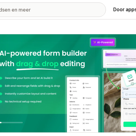
Door apps
ij met uitgelichte afbeeldingen