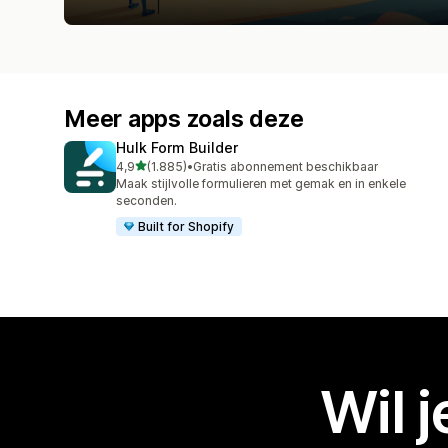
Meer apps zoals deze
Hulk Form Builder
van 5 sterren
4,9
(1.885)
•
Gratis abonnement beschikbaar
1885 recensies in totaal
Maak stijlvolle formulieren met gemak en in enkele
seconden.
Built for Shopify
Wil 