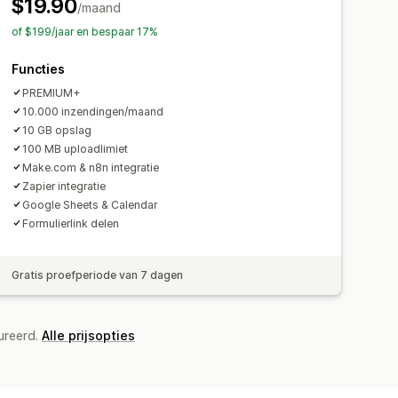
chronisatie
Gegevensexport
$19.90
/maand
CAPTCHA
edenis
Analytics
CAPTCHA
of $199/jaar en bespaar 17%
Functies
PREMIUM+
10.000 inzendingen/maand
10 GB opslag
100 MB uploadlimiet
Make.com & n8n integratie
Zapier integratie
Google Sheets & Calendar
Formulierlink delen
Gratis proefperiode van 7 dagen
ureerd.
Alle prijsopties