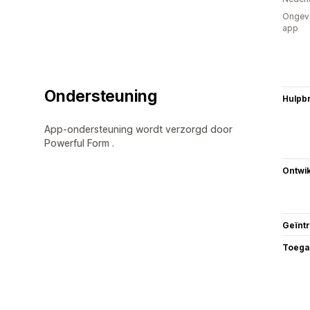
Ongeve
app
Ondersteuning
Hulpb
App-ondersteuning wordt verzorgd door
Powerful Form .
Ontwik
Geïnt
Toega