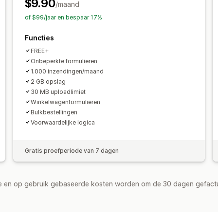
E-mailantwoorden
Automatische syn
$9.90
/maand
E-mail
Gegevensexport
Analytics
Dashboard
Formulierlimieten
Geschi
of $99/jaar en bespaar 17%
Functies
FREE+
Onbeperkte formulieren
1.000 inzendingen/maand
2 GB opslag
30 MB uploadlimiet
Winkelwagenformulieren
Bulkbestellingen
Voorwaardelijke logica
Gratis proefperiode van 7 dagen
de en op gebruik gebaseerde kosten worden om de 30 dagen gefact