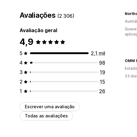
Avaliações
(2 306)
Austrál
Quase 
Avaliação geral
aplica
4,9
5
2,1 mil
OMNI 
4
98
Estado
3
19
23 dia
2
15
1
26
Escrever uma avaliação
Todas as avaliações