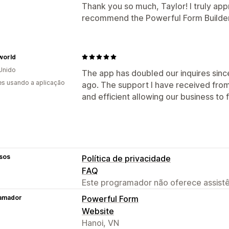
Thank you so much, Taylor! I truly app
recommend the Powerful Form Builder
world
Unido
The app has doubled our inquires sinc
s usando a aplicação
ago. The support I have received fro
and efficient allowing our business to f
sos
Política de privacidade
FAQ
Este programador não oferece assistê
amador
Powerful Form
Website
Hanoi, VN