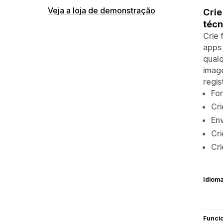
Veja a loja de demonstração
Crie
técn
Crie 
apps 
qualq
image
regi
For
Cri
Env
Cri
Cri
Idiom
Funci