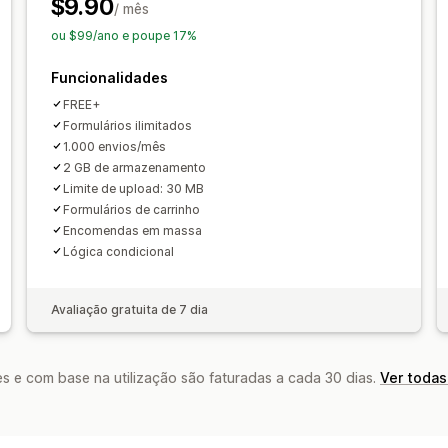
Respostas por e-mail
Sincronização 
$9.90
/ mês
E-mail
Exportação de dados
Anális
Dashboard
Limites de formulários
Hi
ou $99/ano e poupe 17%
CAPTCHA
Funcionalidades
FREE+
Formulários ilimitados
1.000 envios/mês
2 GB de armazenamento
Limite de upload: 30 MB
Formulários de carrinho
Encomendas em massa
Lógica condicional
Avaliação gratuita de 7 dia
s e com base na utilização são faturadas a cada 30 dias.
Ver todas