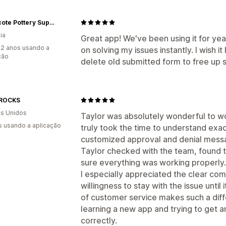
Northcote Pottery Supplies
ia
Great app! We've been using it for yea
2 anos usando a
on solving my issues instantly. I wish it
ção
delete old submitted form to free up 
ROCKS
s Unidos
Taylor was absolutely wonderful to wor
s usando a aplicação
truly took the time to understand exa
customized approval and denial messa
Taylor checked with the team, found 
sure everything was working properly.
I especially appreciated the clear co
willingness to stay with the issue unti
of customer service makes such a di
learning a new app and trying to get 
correctly.