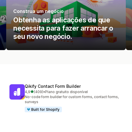
Construa um negócio
Obtenha as aplicações de que
necessita para fazer arrancar o
seu novo negócio.
Qikify Contact Form Builder
de 5 estrelas
4,9
(409)
•
Plano gratuito disponível
409 total de avaliações
No-code form builder for custom forms, contact forms,
surveys
Built for Shopify