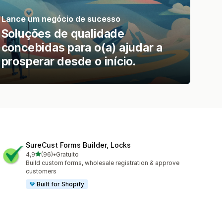
Lance um negócio de sucesso
Soluções de qualidade
concebidas para o(a) ajudar a
prosperar desde o início.
SureCust Forms Builder, Locks
de 5 estrelas
4,9
(96)
•
Gratuito
96 total de avaliações
Build custom forms, wholesale registration & approve
customers
Built for Shopify