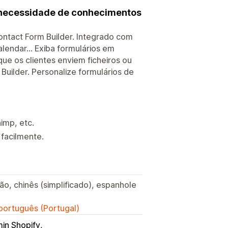
m necessidade de conhecimentos
ontact Form Builder. Integrado com
endar... Exiba formulários em
 que os clientes enviem ficheiros ou
Builder. Personalize formulários de
imp, etc.
 facilmente.
mão, chinês (simplificado), espanhole
 português (Portugal)
in Shopify