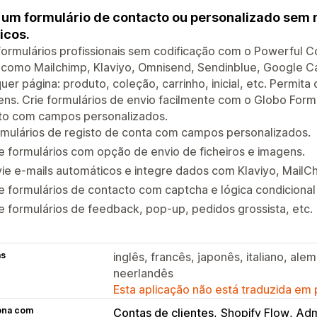
 um formulário de contacto ou personalizado se
icos.
formulários profissionais sem codificação com o Powerful C
como Mailchimp, Klaviyo, Omnisend, Sendinblue, Google Cal
uer página: produto, coleção, carrinho, inicial, etc. Permita
ns. Crie formulários de envio facilmente com o Globo Form 
sto com campos personalizados.
mulários de registo de conta com campos personalizados.
e formulários com opção de envio de ficheiros e imagens.
ie e-mails automáticos e integre dados com Klaviyo, MailCh
e formulários de contacto com captcha e lógica condicional
e formulários de feedback, pop-up, pedidos grossista, etc.
as
inglês, francês, japonês, italiano, ale
neerlandês
Esta aplicação não está traduzida em
ona com
Contas de clientes
Shopify Flow
Adm