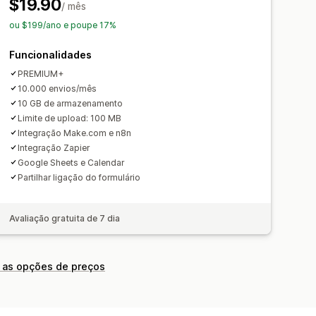
automática
Exportação de dados
$19.90
/ mês
e de dados
CAPTCHA
stórico
Análise de dados
ou $199/ano e poupe 17%
Funcionalidades
PREMIUM+
10.000 envios/mês
10 GB de armazenamento
Limite de upload: 100 MB
Integração Make.com e n8n
Integração Zapier
Google Sheets e Calendar
Partilhar ligação do formulário
Avaliação gratuita de 7 dia
 as opções de preços