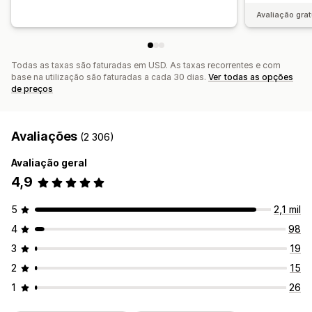
Avaliação grat
Todas as taxas são faturadas em USD. As taxas recorrentes e com
base na utilização são faturadas a cada 30 dias.
Ver todas as opções
de preços
Avaliações
(2 306)
Avaliação geral
4,9
5
2,1 mil
4
98
3
19
2
15
1
26