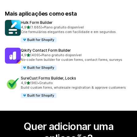
Mais aplicações como esta
Hulk Form Builder
de 5 estrelas
4,9
(1.885)
•
Plano gratuito disponível
1885 total de avaliações
Crie formulários elegantes com facilidade e em segundos.
Built for Shopify
Qikify Contact Form Builder
de 5 estrelas
4,9
(409)
•
Plano gratuito disponível
409 total de avaliações
No-code form builder for custom forms, contact forms, surveys
Built for Shopify
SureCust Forms Builder, Locks
de 5 estrelas
4,9
(96)
•
Gratuito
96 total de avaliações
Build custom forms, wholesale registration & approve customers
Built for Shopify
Quer adicionar uma