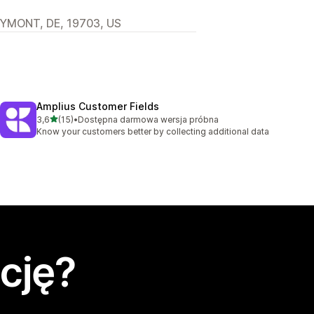
YMONT, DE, 19703, US
Amplius Customer Fields
na 5 gwiazdek
3,6
(15)
•
Dostępna darmowa wersja próbna
Łączna liczba recenzji: 15
Know your customers better by collecting additional data
cję?