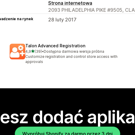
Strona internetowa
2093 PHILADELPHIA PIKE #9505, CLA
adzenie na rynek
28 luty 2017
Talon Advanced Registration
na 5 gwiazdek
4,9
(39)
•
Dostępna darmowa wersja próbna
Łączna liczba recenzji: 39
Customize registration and control store access with
approvals
esz dodać aplika
Wypróbuj Shopify za darmo przez 3 dni