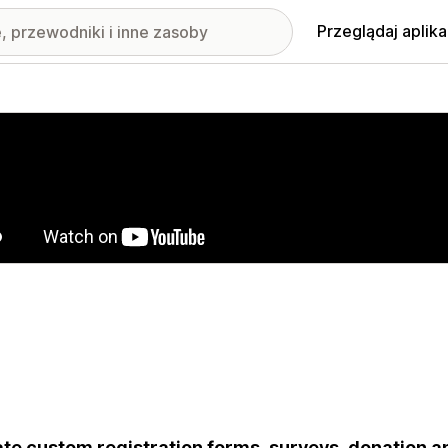
Przeglądaj aplika
nione obrazy w galerii
te custom registration forms, surveys, donation 