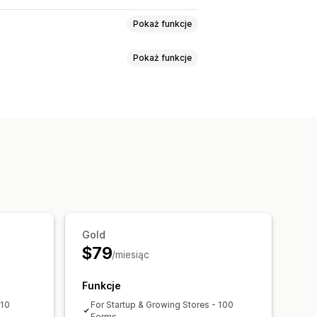
Pokaż funkcje
Pokaż funkcje
Opinie
Przesyłanie pliku
ące okienka
ularze rejestracji
je
Ankiety
Sprzedaż hurtowa
 i kolor
Pola niestandardowe
tandardowe
 język JavaScript
aili
Logika dynamiczna
DO
Gold
$79
/miesiąc
Pulpit
Limity formularzy
A
Funkcje
 10
For Startup & Growing Stores - 100
Forms