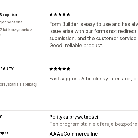
 Graphics
Zjednoczone
Form Builder is easy to use and has a
7 lat korzystania z
issue arise with our forms not redirec
ji
submission, and the customer service 
Good, reliable product.
BEAUTY
Fast support. A bit clunky interface, b
orzystania z aplikacji
y
Polityka prywatności
Ten programista nie oferuje bezpośred
oper
AAAeCommerce Inc