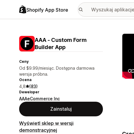
Shopify App Store
Wyróż
AAA ‑ Custom Form
Builder App
Ceny
Od $9.99/miesiąc. Dostępna darmowa
wersja próbna.
Ocena
4,8
(83)
Deweloper
AAAeCommerce Inc
Zainstaluj
Wyświetl sklep w wersji
demonstracyjnej
Crea