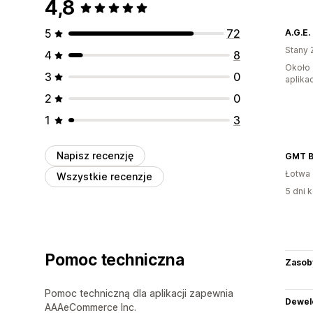
4,8
5
72
A.G.E.
Stany 
4
8
Około 
3
0
aplikac
2
0
1
3
Napisz recenzję
GMT 
Łotwa
Wszystkie recenzje
5 dni k
Pomoc techniczna
Zasob
Pomoc techniczną dla aplikacji zapewnia
Dewel
AAAeCommerce Inc.