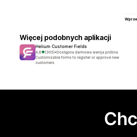
Wprow
Więcej podobnych aplikacji
Helium Customer Fields
na 5 gwiazdek
4,6
(305)
•
Dostępna darmowa wersja próbna
Łączna liczba recenzji: 305
Customizable forms to register or approve new
customers
Chc