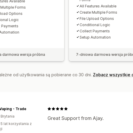
tures Available
All Features Available
 Multiple Forms
Create Multiple Forms
pload Options
File Upload Options
ional Logic
Conditional Logic
t Payments
Collect Payments
Automation
Setup Automation
a darmowa wersja próbna
7-dniowa darmowa wersja prób
zależne od użytkowania są pobierane co 30 dni.
Zobacz wszystkie 
Vaping - Trade
 Brytania
Great Support from Ajay.
5 lat korzystania z
ji