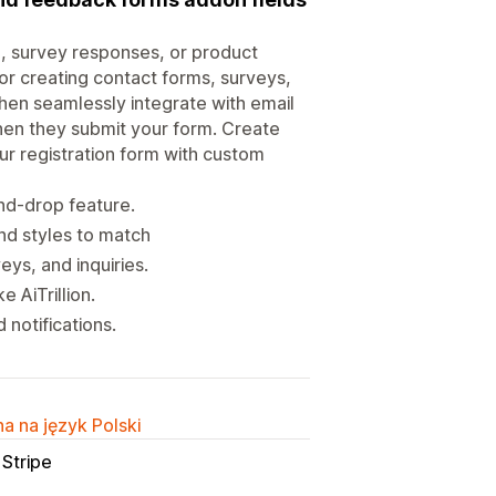
o, survey responses, or product
for creating contact forms, surveys,
then seamlessly integrate with email
hen they submit your form. Create
ur registration form with custom
nd-drop feature.
nd styles to match
ys, and inquiries.
 AiTrillion.
 notifications.
a na język Polski
Stripe