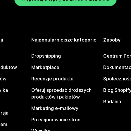
ji
Najpopularniejsze kategorie
Zasoby
Dropshipping
Centrum Po
oduktów
Marketplace
Dokumentac
tów
Recenzje produktu
Społeczność
yłka
Oferuj sprzedaż droższych
Blog Shopif
produktów i pakietów
Badania
Marketing e-mailowy
rsja
Pozycjonowanie stron
pem