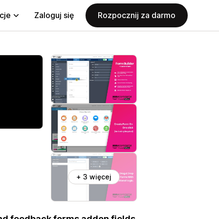
cje
Zaloguj się
Rozpocznij za darmo
+ 3 więcej
and feedback forms addon fields