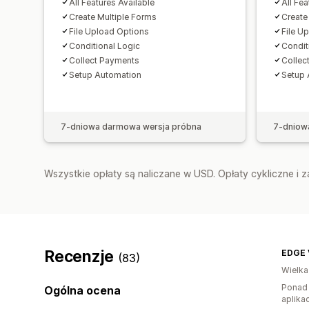
All Features Available
All Fea
Create Multiple Forms
Create
File Upload Options
File U
Conditional Logic
Condit
Collect Payments
Collec
Setup Automation
Setup 
7-dniowa darmowa wersja próbna
7-dniow
Wszystkie opłaty są naliczane w USD. Opłaty cykliczne i 
Recenzje
EDGE 
(83)
Wielka
Ponad 
Ogólna ocena
aplikac