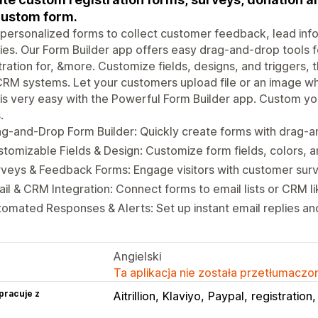
custom form.
 personalized forms to collect customer feedback, lead inf
ries. Our Form Builder app offers easy drag-and-drop tools 
tration for, &more. Customize fields, designs, and triggers, 
RM systems. Let your customers upload file or an image w
is very easy with the Powerful Form Builder app. Custom yo
.
g-and-Drop Form Builder: Quickly create forms with drag-a
tomizable Fields & Design: Customize form fields, colors, a
veys & Feedback Forms: Engage visitors with customer surve
il & CRM Integration: Connect forms to email lists or CRM like
omated Responses & Alerts: Set up instant email replies and
Angielski
Ta aplikacja nie została przetłumaczon
pracuje z
Aitrillion
Klaviyo
Paypal
registration