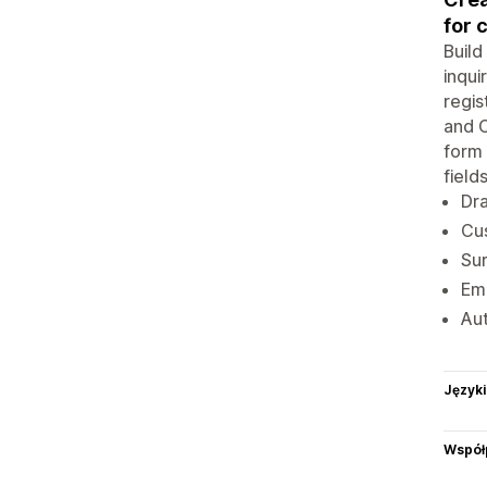
for 
Build
inqui
regis
and C
form 
fields
Dra
Cus
Sur
Ema
Aut
Języki
Współ