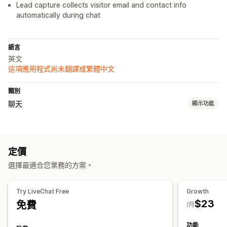
Lead capture collects visitor email and contact info
automatically during chat
語言
英文
這項應用程式尚未翻譯成繁體中文
類別
聊天
顯示功能
即時傳訊
AI 聊天機器人
即時訊息
電子郵件聊天
檔案上傳
多國語言
定價
即時翻譯
推播通知
選擇最適合您業務的方案。
自動回覆
招呼語
快速回覆
傳送逐字稿
Try LiveChat Free
Growth
$23
免費
自訂
/月
顏色和字型
表情符號和貼圖
聊天視窗
營業時間
歡迎訊息
功能