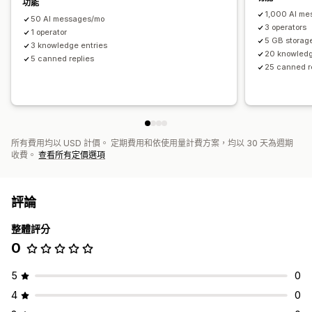
功能
指派聊天
聊天流程
1,000 AI m
50 AI messages/mo
3 operators
1 operator
5 GB storag
3 knowledge entries
20 knowledg
5 canned replies
25 canned r
所有費用均以 USD 計價。 定期費用和依使用量計費方案，均以 30 天為週期
收費。
查看所有定價選項
評論
整體評分
0
5
0
4
0