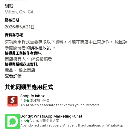
網站
Milton, ON, CA
發布日期
2026年5月21日
資料存取權
這項應用程式需要存取以下資料，才能在商店中正常運作。 原因請
參閱開發者的
隱私權政策
。
檢視員工與協作者資料:
商店擁有人、 網誌投稿者
檢視與編輯商店資料:
產品、 線上商店
查看詳情
其他同類型應用程式
Shopify Inbox
滿分 5 顆星
4.6
(5,479)
•
免費
共有 5479 則評價
An AI sales associate that knows your customers
Dondy: WhatsApp Marketing+Chat
滿分 5 顆星
4.8
(770)
•
提供免費方案
共有 770 則評價
Abandoned cart recovery, AI agent & automations on WhatsApp