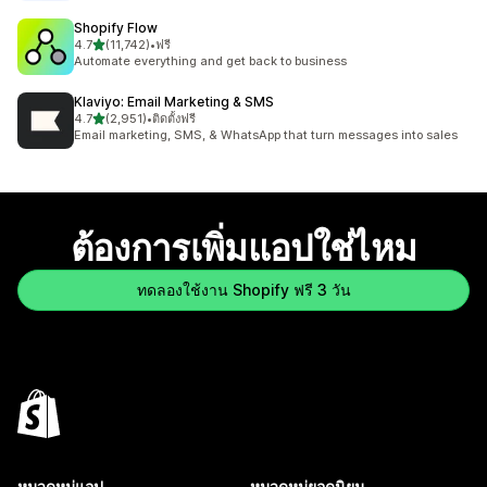
Shopify Flow
เต็ม 5 ดาว
4.7
(11,742)
•
ฟรี
ทั้งหมด 11742 รีวิว
Automate everything and get back to business
Klaviyo: Email Marketing & SMS
เต็ม 5 ดาว
4.7
(2,951)
•
ติดตั้งฟรี
ทั้งหมด 2951 รีวิว
Email marketing, SMS, & WhatsApp that turn messages into sales
ต้องการเพิ่มแอปใช่ไหม
ทดลองใช้งาน Shopify ฟรี 3 วัน
หมวดหมู่แอป
หมวดหมู่ยอดนิยม