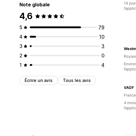
14 jour
Note globale
l’appli
4,6
5
79
4
10
3
3
2
0
Royau
Environ
1
4
l’appli
Écrire un avis
Tous les avis
VADF
France
4 mois 
l’appli