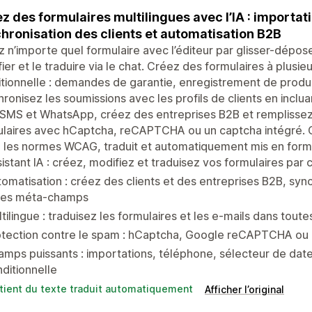
z des formulaires multilingues avec l’IA : importati
hronisation des clients et automatisation B2B
 n’importe quel formulaire avec l’éditeur par glisser-déposer, 
ier et le traduire via le chat. Créez des formulaires à plusi
tionnelle : demandes de garantie, enregistrement de produits
ronisez les soumissions avec les profils de clients en incl
 SMS et WhatsApp, créez des entreprises B2B et remplisse
laires avec hCaptcha, reCAPTCHA ou un captcha intégré. C
 les normes WCAG, traduit et automatiquement mis en form
istant IA : créez, modifiez et traduisez vos formulaires par 
omatisation : créez des clients et des entreprises B2B, sy
 les méta-champs
tilingue : traduisez les formulaires et les e-mails dans tout
otection contre le spam : hCaptcha, Google reCAPTCHA ou 
mps puissants : importations, téléphone, sélecteur de date
ditionnelle
tient du texte traduit automatiquement
Afficher l’original