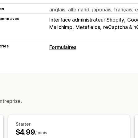
es
anglais, allemand, japonais, français, e
ionne avec
Interface administrateur Shopify
Goog
Mailchimp
Metafields
reCaptcha & h
ories
Formulaires
Types de formulaires
Applications
Réservations
Contacts
Importations de fichiers
Étapes multi
Enregistrements
Sondages
Personnalisation
ntreprise.
Éditeur avec fonction de glisser-dépo
Champs personnalisés
CSS personna
Formulaires intégrés
Modèles d’e-mai
Starter
$4.99
Logique conditionnelle
Case à coche
/ mois