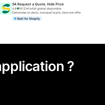
SA Request a Quote, Hide Price
étoile(s) sur 5
4,8
(612)
•
Forfait gratuit disponible
612 avis au total
Demander un devis, masquer le prix, faire une offre
Built for Shopify
pplication ?