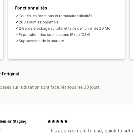
Gestion des données
Fonctionnalités
Réponses aux e-mails
Synchronisati
Toutes les fonctions et formulaires illimités
Exportation des données
Tableau de
200 soumissions/mois
2 Go de stockage au total et taille de fichier de 20 Mo
Limites du nombre de formulaires
Sui
Exportation des soumissions (Excel/CSV)
Analyses de données
CAPTCHA
Suppression de la marque
 l’original
asés sur l’utilisation sont facturés tous les 30 jours.
lein air Staging
a
This app is simple to use, quick to set