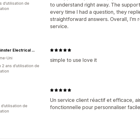
s d’utilisation de
to understand right away. The suppor
cation
every time I had a question, they repl
straightforward answers. Overall, I’m 
service.
Westminster Electrical Wholesalers LTD
me-Uni
simple to use love it
 2 ans d’utilisation de
cation
Un service client réactif et efficace, 
d’utilisation de
fonctionnelle pour personnaliser facil
cation