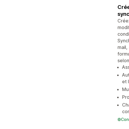
Crée
sync
Créez
modif
condi
Synch
mail,
formu
selon
Ass
Aut
et
Mul
Pr
Cha
con
Con