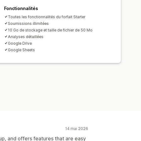
Fonctionnalités
on automatique
Toutes les fonctionnalités du forfait Starter
 bord
Soumissions illimitées
10 Go de stockage et taille de fichier de 50 Mo
vi des statuts
Historique
Analyses détaillées
Google Drive
Google Sheets
14 mai 2026
 up, and offers features that are easy