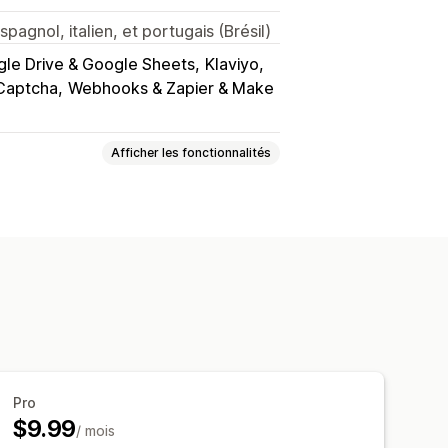
spagnol, italien, et portugais (Brésil)
le Drive & Google Sheets
Klaviyo
Captcha
Webhooks & Zapier & Make
Afficher les fonctionnalités
Personnalisé
Retour d’expérience
ples
Newsletters
Pop-ups
ser
Police et couleur
lisées
JavaScript personnalisé
ls
Multilingue
Logique dynamique
Pro
$9.99
r RGPD
/ mois