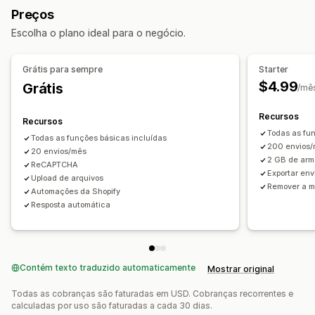
Preços
Upload de arquivo
Várias etapas
Newsletters
Pop-ups
Escolha o plano ideal para o negócio.
Inscrições
Pesquisas
Personalização
Grátis para sempre
Starter
Editor de arrastar e soltar
Fonte e cor
$4.99
Grátis
/mê
Campos personalizados
CSS personalizado
JavaScript personalizado
Formulários incorporados
Recursos
Recursos
Modelos de e-mail
Em vários idiomas
Lógica dinâmica
Todas as fun
Todas as funções básicas incluídas
200 envios
Lógica condicional
20 envios/mês
2 GB de arm
ReCAPTCHA
Caixa de seleção de regulamentos de proteção de dados
Exportar env
Upload de arquivos
Remover a 
Automações da Shopify
Gerenciamento de dados
Resposta automática
Respostas de e-mail
Sincronização automática
Exportação de dados
Painel de controle
Limites de formulários
Acompanhamento de status
Contém texto traduzido automaticamente
Mostrar original
Histórico
Análises
CAPTCHA
Todas as cobranças são faturadas em USD. Cobranças recorrentes e
calculadas por uso são faturadas a cada 30 dias.