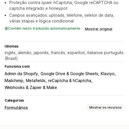
Proteção contra spam: hCaptcha, Google reCAPTCHA ou
captcha integrado e honeypot
Campos avançados: uploads, telefone, seletor de data,
várias etapas e lógica condicional
Contém texto traduzido automaticamente
Mostrar original
Idiomas
inglês, alemão, japonês, francês, espanhol, italianoe português
(Brasil)
Funciona com
Admin da Shopify
Google Drive & Google Sheets
Klaviyo
Mailchimp
Metafields
reCaptcha & hCaptcha
Webhooks & Zapier & Make
Categorias
Formulários
Mostrar os recursos
Tipos de formulários
Apps
Reservas
Contatos
Personalizado
Feedback