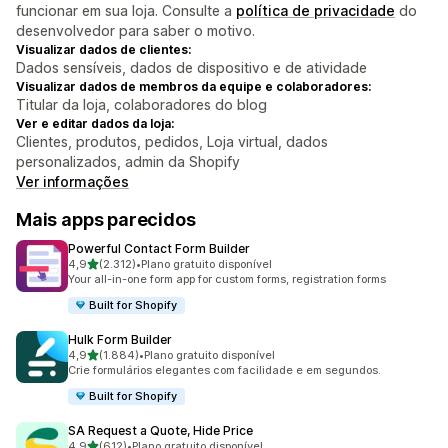
funcionar em sua loja. Consulte a
política de privacidade
do
desenvolvedor para saber o motivo.
Visualizar dados de clientes:
Dados sensíveis, dados de dispositivo e de atividade
Visualizar dados de membros da equipe e colaboradores:
Titular da loja, colaboradores do blog
Ver e editar dados da loja:
Clientes, produtos, pedidos, Loja virtual, dados
personalizados, admin da Shopify
Ver informações
Mais apps parecidos
Powerful Contact Form Builder
de 5 estrelas
4,9
(2.312)
•
Plano gratuito disponível
2312 avaliações ao todo
Your all-in-one form app for custom forms, registration forms
Built for Shopify
Hulk Form Builder
de 5 estrelas
4,9
(1.884)
•
Plano gratuito disponível
1884 avaliações ao todo
Crie formulários elegantes com facilidade e em segundos.
Built for Shopify
SA Request a Quote, Hide Price
de 5 estrelas
4,9
(612)
•
Plano gratuito disponível