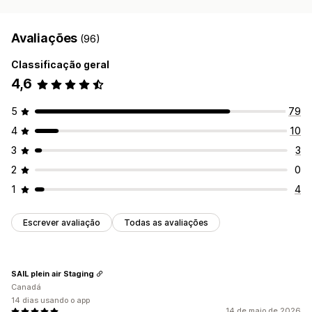
Avaliações
(96)
Classificação geral
4,6
5
79
4
10
3
3
2
0
1
4
Escrever avaliação
Todas as avaliações
SAIL plein air Staging
Canadá
14 dias usando o app
14 de maio de 2026