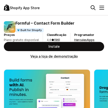
Shopify App Store
Formful – Contact Form Builder
Built for Shopify
Preços
Classificação
Programador
Plano gratuito disponível
4,6
(96)
HerculesApps
Instale
Veja a loja de demonstração