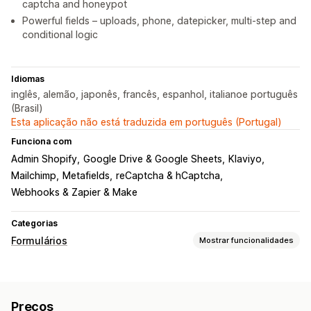
captcha and honeypot
Powerful fields – uploads, phone, datepicker, multi-step and
conditional logic
Idiomas
inglês, alemão, japonês, francês, espanhol, italianoe português
(Brasil)
Esta aplicação não está traduzida em português (Portugal)
Funciona com
Admin Shopify
Google Drive & Google Sheets
Klaviyo
Mailchimp
Metafields
reCaptcha & hCaptcha
Webhooks & Zapier & Make
Categorias
Formulários
Mostrar funcionalidades
Tipos de formulário
Aplicações
Reservas
Contactos
Personalizado
Preços
Feedback
Carregamento de ficheiros
Várias etapas