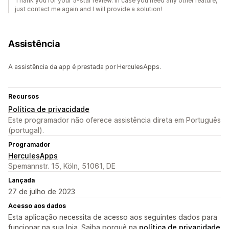
Thank you for your 5-star review. In case you need any other feature,
just contact me again and I will provide a solution!
Assistência
A assistência da app é prestada por HerculesApps.
Recursos
Política de privacidade
Este programador não oferece assistência direta em Português
(portugal).
Programador
HerculesApps
Spemannstr. 15, Köln, 51061, DE
Lançada
27 de julho de 2023
Acesso aos dados
Esta aplicação necessita de acesso aos seguintes dados para
funcionar na sua loja. Saiba porquê na
política de privacidade