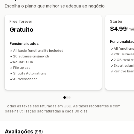
Escolha o plano que melhor se adequa ao negócio.
Newsletters
Pop-ups
Registos
Inquéritos
Personalização
Free, forever
Starter
Editor de arrastar e largar
Tipo de letra e cor
$4.99
Gratuito
/ m
Campos personalizados
CSS personalizado
JavaScript personalizado
Formulários incorporados
Funcionalida
Funcionalidades
Modelos de e-mail
Multilingue
Lógica dinâmica
All function
All basic functionality included
200 submiss
Lógica condicional
20 submissions/month
Caixa de verificação do RGPD
2 GB total s
ReCAPTCHA
Export subm
Gestão de dados
File upload
Remove bra
Shopify Automations
Respostas por e-mail
Sincronização automática
Autoresponder
Exportação de dados
Dashboard
Limites de formulários
Rastreio do estado
Histórico
Análise de dados
CAPTCHA
Todas as taxas são faturadas em USD. As taxas recorrentes e com
base na utilização são faturadas a cada 30 dias.
Avaliações
(96)