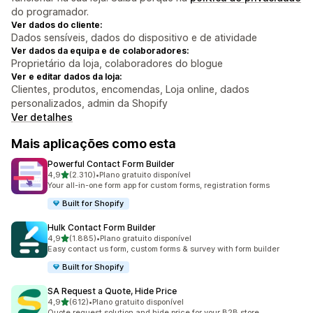
do programador.
Ver dados do cliente:
Dados sensíveis, dados do dispositivo e de atividade
Ver dados da equipa e de colaboradores:
Proprietário da loja, colaboradores do blogue
Ver e editar dados da loja:
Clientes, produtos, encomendas, Loja online, dados
personalizados, admin da Shopify
Ver detalhes
Mais aplicações como esta
Powerful Contact Form Builder
de 5 estrelas
4,9
(2.310)
•
Plano gratuito disponível
2310 total de avaliações
Your all-in-one form app for custom forms, registration forms
Built for Shopify
Hulk Contact Form Builder
de 5 estrelas
4,9
(1.885)
•
Plano gratuito disponível
1885 total de avaliações
Easy contact us form, custom forms & survey with form builder
Built for Shopify
SA Request a Quote, Hide Price
de 5 estrelas
4,9
(612)
•
Plano gratuito disponível
612 total de avaliações
Quote request solution and hide price for your B2B store