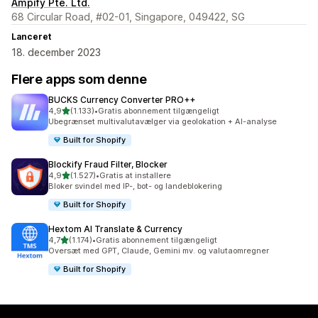
Ampify Pte. Ltd.
68 Circular Road, #02-01, Singapore, 049422, SG
Lanceret
18. december 2023
Flere apps som denne
BUCKS Currency Converter PRO++
ud af 5 stjerner
4,9
(1.133)
•
Gratis abonnement tilgængeligt
1133 anmeldelser i alt
Ubegrænset multivalutavælger via geolokation + AI-analyse
Built for Shopify
Blockify Fraud Filter, Blocker
ud af 5 stjerner
4,9
(1.527)
•
Gratis at installere
1527 anmeldelser i alt
Bloker svindel med IP-, bot- og landeblokering
Built for Shopify
Hextom AI Translate & Currency
ud af 5 stjerner
4,7
(1.174)
•
Gratis abonnement tilgængeligt
1174 anmeldelser i alt
Oversæt med GPT, Claude, Gemini mv. og valutaomregner
Built for Shopify