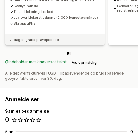
Bloker et ubegrænset antal lande og IP-adresser
Alt i Pro-ab
Beskyt indhold
Forbedret l
registrerin
Tilpas blokeringsbesked
Log over blokeret adgang (2.000 logposter/måned)
Slå app til/fra
7-dages gratis prøveperiode
Indeholder maskinoversat tekst
Vis oprindelig
Alle gebyrer faktureres i USD. Tilbagevendende og brugsbaserede
gebyrer faktureres hver 30. dag.
Anmeldelser
Samlet bedømmelse
0
5
0