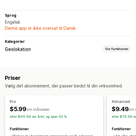
Sprog
Engelsk
Denne app er ikke oversat til Dansk
Kategorier
Geolokation
Vis funktioner
Blokering
Lande
Byer
IP-adresser
Hvidliste
Priser
Vælg det abonnement, der passer bedst til din virksomhed.
Pro
Advanced
$5.99
$9.49
om måneden
om 
eller $49.99 om året, og spar 30 %
eller $79.99 o
Funktioner
Funktioner