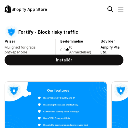
Shopify App Store
Fortify ‑ Block risky traffic
Priser
Bedømmelse
Udvikler
Mulighed for gratis
(0
Ampify Pte.
0,0
prøveperiode
Anmeldelser)
Ltd.
Installér