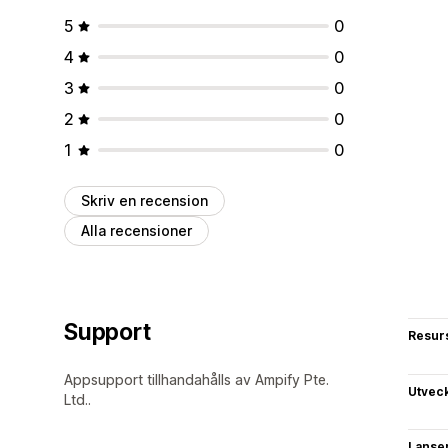
5
0
4
0
3
0
2
0
1
0
Skriv en recension
Alla recensioner
Support
Resur
Appsupport tillhandahålls av Ampify Pte.
Utvec
Ltd..
Lanse