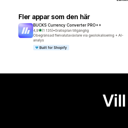
Fler appar som den här
BUCKS Currency Converter PRO++
av 5 stjärnor
4,9
(1 135)
•
Gratisplan tillgänglig
1135 recensioner totalt
Obegränsad flervalutaväxlare via geolokalisering + AI-
analys
Built for Shopify
Vil