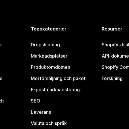
Toppkategorier
Resurser
r
Dropshipping
Shopifys hjä
Marknadsplatser
API-dokume
Produktomdömen
Shopify Co
s
Merförsäljning och paket
Forskning
E-postmarknadsföring
ch
SEO
Leverans
Valuta och språk