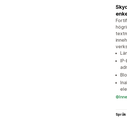
Skyd
enke
Forti
högri
textm
inneh
verks
Län
IP-
ad
Blo
Ina
el
Inn
Språk