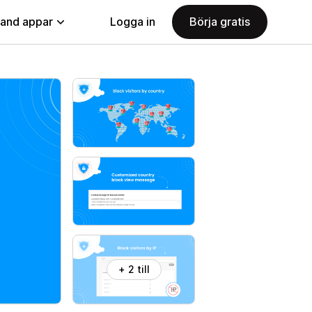
land appar
Logga in
Börja gratis
+ 2 till