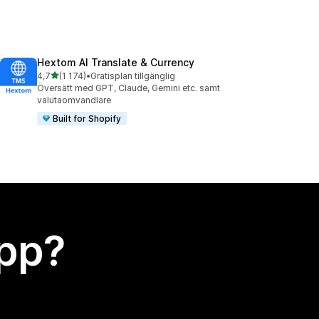
Hextom AI Translate & Currency
av 5 stjärnor
4,7
(1 174)
•
Gratisplan tillgänglig
1174 recensioner totalt
Översätt med GPT, Claude, Gemini etc. samt
valutaomvandlare
Built for Shopify
app?