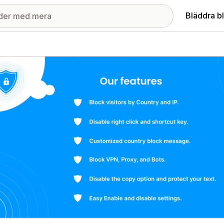
Bläddra b
ri med utvalda bilder