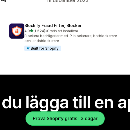
18 december 2023
Blockify Fraud Filter, Blocker
av 5 stjärnor
4,9
(1 524)
•
Gratis att installera
1524 recensioner totalt
Blockera bedrägerier med IP-blockerare, botblockerare
och landsblockerare
Built for Shopify
l du lägga till en 
Prova Shopify gratis i 3 dagar