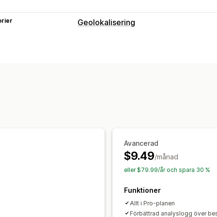
rier
Geolokalisering
Blockering
Länder
Städer
IP-adresser
Vitlistor
Avancerad
$9.49
/månad
eller $79.99/år och spara 30 %
Funktioner
Allt i Pro-planen
Förbättrad analyslogg över b