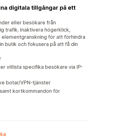
na digitala tillgångar på ett
nder eller besökare från
g trafik. Inaktivera högerklick,
 elementgranskning för att förhindra
n butik och fokusera på att få din
r
r vitlista specifika besökare via IP-
sive botar/VPN-tjänster
 in samt kortkommandon för
ska