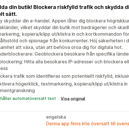
da din butik! Blockera riskfylld trafik och skydda di
lt sätt.
fy skyddar din e-handel. Appen låter dig blockera högriskku
skländer, vilket skyddar din butik mot bedrägerier och skadli
arkering, kopiera/klipp ut/klistra in och kortkommandon för
ållsstöld och spionage från konkurrenter. Höj säkerheten i di
amhet att växa, utan att behöva oroa dig för digitala hot.
derblockerare: Geoblockera besökare från specifika lände
blockering: Hitta alla besökares IP-adresser och blockera elle
ress
ckera trafik som identifieras som potentiellt riskfylld, inklu
ktivera högerklick, textmarkering, kopiera/klipp ut/klistra
ementgranskning
ehåller automatöversatt text
Visa original
engelska
Denna app finns inte översatt till sven