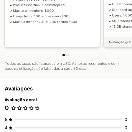
Guest thread
Product insertion in posts/replies
Standard ap
Max total members: 1,000
Users: 1,000
Usage limits: 100 active users / 30d
500 threads
Max 50 threads / 30d, 200 replies / 30d
15 GB storag
Avaliação grat
Todas as taxas são faturadas em USD. As taxas recorrentes e com
base na utilização são faturadas a cada 30 dias.
Avaliações
Avaliação geral
0
5
0
4
0