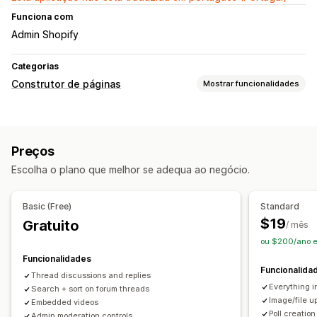
Funciona com
Admin Shopify
Categorias
Construtor de páginas
Mostrar funcionalidades
Tipos de páginas
FAQ
Páginas do centro de ajuda
Preços
Páginas de gestão
Escolha o plano que melhor se adequa ao negócio.
Tipos de letra personalizados
Basic (Free)
Standard
$19
Gratuito
/ mês
ou $200/ano e
Funcionalidades
Funcionalida
Thread discussions and replies
Everything i
Search + sort on forum threads
Image/file u
Embedded videos
Poll creation
Admin moderation controls