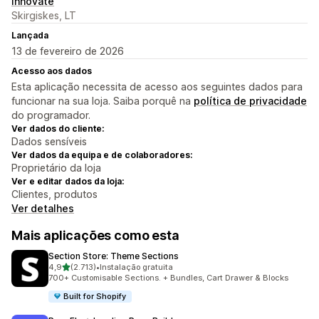
Innovate
Skirgiskes, LT
Lançada
13 de fevereiro de 2026
Acesso aos dados
Esta aplicação necessita de acesso aos seguintes dados para
funcionar na sua loja. Saiba porquê na
política de privacidade
do programador.
Ver dados do cliente:
Dados sensíveis
Ver dados da equipa e de colaboradores:
Proprietário da loja
Ver e editar dados da loja:
Clientes, produtos
Ver detalhes
Mais aplicações como esta
Section Store: Theme Sections
de 5 estrelas
4,9
(2.713)
•
Instalação gratuita
2713 total de avaliações
700+ Customisable Sections. + Bundles, Cart Drawer & Blocks
Built for Shopify