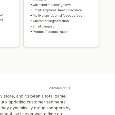
Unlimited marketing flows
Email templates, free to decorate
te
Multi-channel: email/popups/ads
ds
Customer segmentation
Email campaign
Product Personalization
2026年5月21日
y store, and it’s been a total game-
 auto-updating customer segments
they dynamically group shoppers by
ement, so I never waste time on