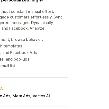
thout constant manual effort.
age customers effortlessly. Sync
iggered messages. Dynamically
e and Facebook. Analyze
ment, browse behavior.
th templates
le and Facebook Ads
ces, and pop-ups
mail list
ん
e Ads
Meta Ads
Vertex AI