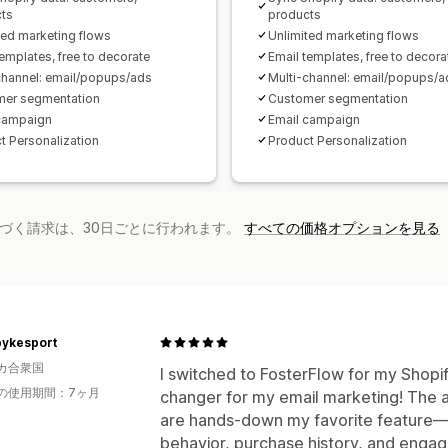
ts
products
ted marketing flows
Unlimited marketing flows
templates, free to decorate
Email templates, free to decora
channel: email/popups/ads
Multi-channel: email/popups/a
er segmentation
Customer segmentation
campaign
Email campaign
t Personalization
Product Personalization
基づく請求は、30日ごとに行われます。
すべての価格オプションを見る
ykesport
カ合衆国
I switched to FosterFlow for my Shopif
の使用期間：7ヶ月
changer for my email marketing! The
are hands-down my favorite feature—
behavior, purchase history, and engag