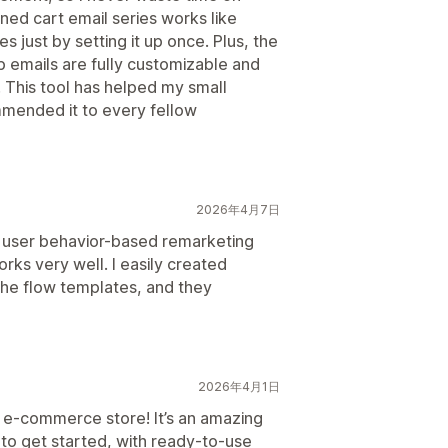
ned cart email series works like
s just by setting it up once. Plus, the
emails are fully customizable and
. This tool has helped my small
mmended it to every fellow
2026年4月7日
h user behavior-based remarketing
rks very well. I easily created
the flow templates, and they
2026年4月1日
e-commerce store! It’s an amazing
to get started, with ready-to-use