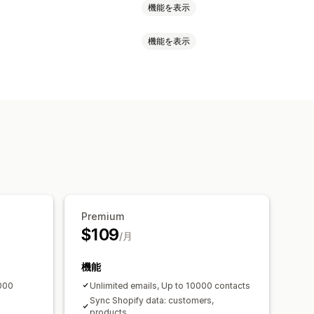
機能を表示
機能を表示
ポップアップ
ディスカウント
ロスセルメール
カートメール
フィルメント
決済ステータス
落ち
カゴ落ちの表示
ル
値下げ通知メール
おすすめ商品
ドリップキャンペーン
ンペーン
テンプレート
スケジュール式タスク
ズ
カスタムコード
一括編集
Premium
イン
メールアドレスの収集リスト
$109
ターゲティング
セグメンテーション
/月
ヒント
分析
APIとWebhook
機能
000
Unlimited emails, Up to 10000 contacts
Sync Shopify data: customers,
products