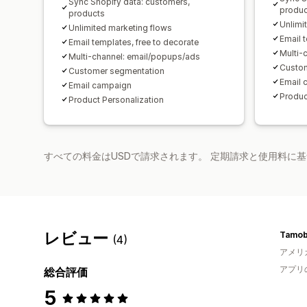
Sync Shopify data: customers,
produc
products
Unlimi
Unlimited marketing flows
Email 
Email templates, free to decorate
Multi-
Multi-channel: email/popups/ads
Custom
Customer segmentation
Email 
Email campaign
Produc
Product Personalization
すべての料金はUSDで請求されます。 定期請求と使用料に
レビュー
Tamob
(4)
アメリ
アプリ
総合評価
5