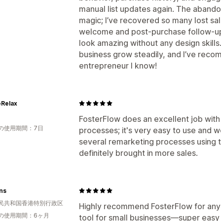
manual list updates again. The abando
magic; I’ve recovered so many lost sale
welcome and post-purchase follow-up 
look amazing without any design skills
business grow steadily, and I’ve reco
entrepreneur I know!
teRelax
FosterFlow does an excellent job wit
の使用期間：7日
processes; it's very easy to use and wo
several remarketing processes using 
definitely brought in more sales.
ns
民共和国香港特別行政区
Highly recommend FosterFlow for any 
の使用期間：6ヶ月
tool for small businesses—super easy 