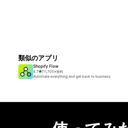
類似のアプリ
Shopify Flow
5つ星中
4.7
(11,701)
•
無料
合計レビュー数：11701件
Automate everything and get back to business