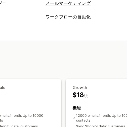
リー
メールマーケティング
キャンペーンタイプ
ワークフローの自動化
メールキャンペーン
ニュースレター
オートメーションタスク
プロモーション
アップセルメール
ク
顧客セグメント
顧客タグ
注文のフル
チェックアウトメール
出口意図
カゴ
時間ベース
注文処理
ウェルカムメール
フォローアップメー
再入荷通知メール
ウィンバックメール
カスタマイズ
定期購入
商品レビュー
カスタムキャ
条件付きロジック
カスタムトリガー
カスタムワークフロー
キャンペーン管理
編集ツール
テンプレート
ローカライ
als
Growth
インポートとエクスポート
メールドメ
$18
トリガーとルール
/月
オートメーション
タグ付け
追跡
レポート
インサイトと
機能
mails/month, Up to 10000
12000 emails/month, Up to 10
ts
contacts
hopify data: customers,
Sync Shopify data: customers,