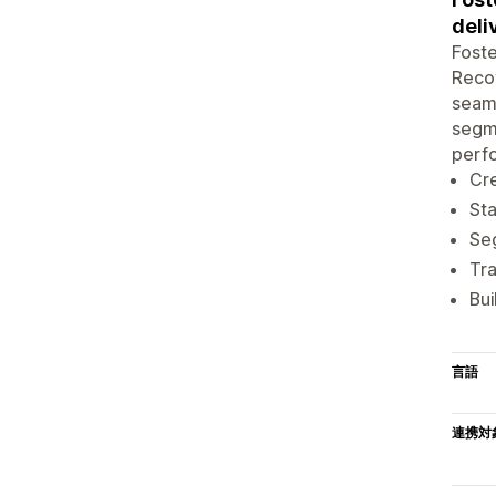
deli
Foste
Reco
seaml
segm
perfo
Cr
Sta
Se
Tra
Bui
言語
連携対