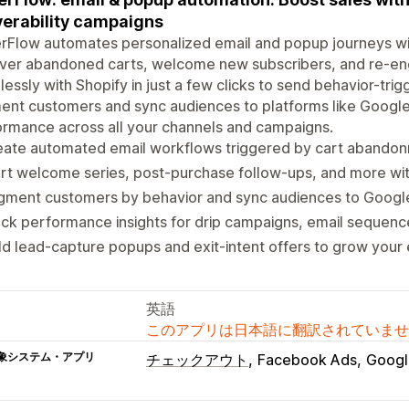
verability campaigns
rFlow automates personalized email and popup journeys wi
ver abandoned carts, welcome new subscribers, and re-eng
essly with Shopify in just a few clicks to send behavior-tr
ent customers and sync audiences to platforms like Googl
rmance across all your channels and campaigns.
eate automated email workflows triggered by cart abandon
rt welcome series, post-purchase follow-ups, and more wi
gment customers by behavior and sync audiences to Goog
ck performance insights for drip campaigns, email sequen
ld lead-capture popups and exit-intent offers to grow your e
英語
このアプリは日本語に翻訳されていませ
象システム・アプリ
チェックアウト
Facebook Ads
Googl