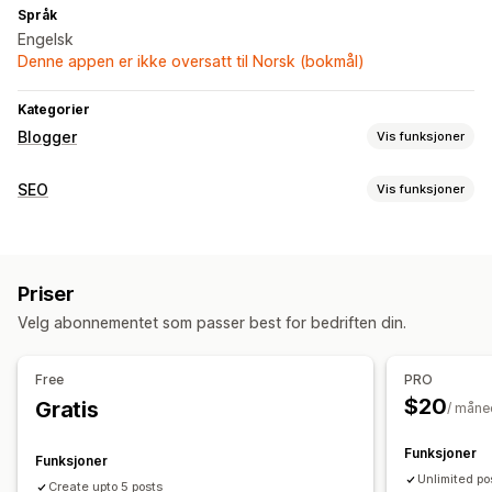
Språk
Engelsk
Denne appen er ikke oversatt til Norsk (bokmål)
Kategorier
Blogger
Vis funksjoner
Innholdsskaping
SEO
Vis funksjoner
Biografi om forfatter
Import og eksport
Flere språk
SEO-verktøy
Oversettelse
Integrerte produkter
Bilder
Alternativtekst
Områdekart
Skjemaer
Lokal SEO
Integrerte videoer
Kommentarer
Innholdstabell
Priser
Overvåkning av ytelse
SEO
Velg abonnementet som passer best for bedriften din.
SEO-poeng
Analyse
Alt-tagger
SEO-analyse
Artikkeltagger
Interne koblinger
XML-områdekart
Analyse
Free
PRO
$20
Gratis
/ måne
Funksjoner
Funksjoner
Unlimited po
Create upto 5 posts