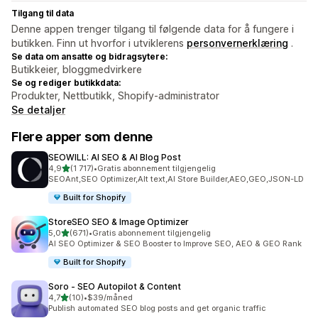
Tilgang til data
Denne appen trenger tilgang til følgende data for å fungere i
butikken. Finn ut hvorfor i utviklerens
personvernerklæring
.
Se data om ansatte og bidragsytere:
Butikkeier, bloggmedvirkere
Se og rediger butikkdata:
Produkter, Nettbutikk, Shopify-administrator
Se detaljer
Flere apper som denne
SEOWILL: AI SEO & AI Blog Post
av 5 stjerner
4,9
(1 717)
•
Gratis abonnement tilgjengelig
Totalt 1717 omtaler
SEOAnt,SEO Optimizer,Alt text,AI Store Builder,AEO,GEO,JSON-LD
Built for Shopify
StoreSEO SEO & Image Optimizer
av 5 stjerner
5,0
(671)
•
Gratis abonnement tilgjengelig
Totalt 671 omtaler
AI SEO Optimizer & SEO Booster to Improve SEO, AEO & GEO Rank
Built for Shopify
Soro ‑ SEO Autopilot & Content
av 5 stjerner
4,7
(10)
•
$39/måned
Totalt 10 omtaler
Publish automated SEO blog posts and get organic traffic