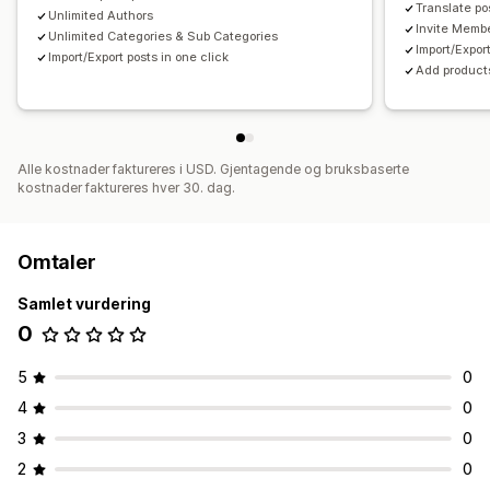
Translate po
Unlimited Authors
Invite Memb
Unlimited Categories & Sub Categories
Import/Export
Import/Export posts in one click
Add products
Alle kostnader faktureres i USD. Gjentagende og bruksbaserte
kostnader faktureres hver 30. dag.
Omtaler
Samlet vurdering
0
5
0
4
0
3
0
2
0