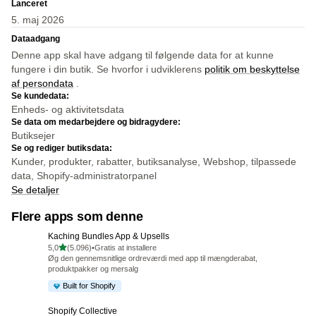
Lanceret
5. maj 2026
Dataadgang
Denne app skal have adgang til følgende data for at kunne
fungere i din butik. Se hvorfor i udviklerens
politik om beskyttelse
af persondata
.
Se kundedata:
Enheds- og aktivitetsdata
Se data om medarbejdere og bidragydere:
Butiksejer
Se og rediger butiksdata:
Kunder, produkter, rabatter, butiksanalyse, Webshop, tilpassede
data, Shopify-administratorpanel
Se detaljer
Flere apps som denne
Kaching Bundles App & Upsells
ud af 5 stjerner
5,0
(5.096)
•
Gratis at installere
5096 anmeldelser i alt
Øg den gennemsnitlige ordreværdi med app til mængderabat,
produktpakker og mersalg
Built for Shopify
Shopify Collective