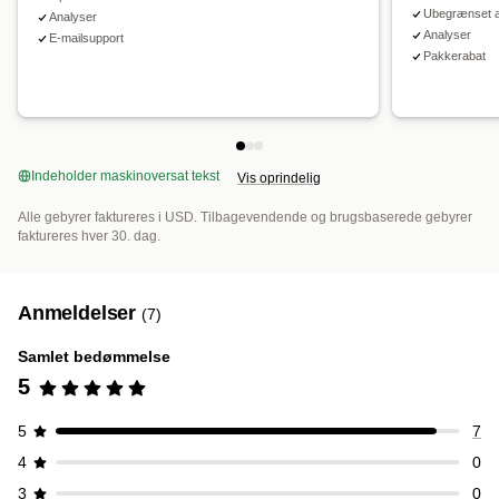
Ubegrænset a
Analyser
Analyser
E-mailsupport
Pakkerabat
Indeholder maskinoversat tekst
Vis oprindelig
Alle gebyrer faktureres i USD. Tilbagevendende og brugsbaserede gebyrer
faktureres hver 30. dag.
Anmeldelser
(7)
Samlet bedømmelse
5
5
7
4
0
3
0