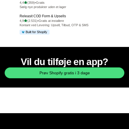
ud af 5 stjerner
4,4
(359)
•
Gratis
359 anmeldelser i alt
Sælg nye produkter uden et lager
Releasit COD Form & Upsells
ud af 5 stjerner
4,9
(2.531)
•
Gratis at installere
2531 anmeldelser i alt
Kontant ved Levering: Upsell, Tilbud, OTP & SMS
Built for Shopify
Vil du tilføje en app?
Prøv Shopify gratis i 3 dage