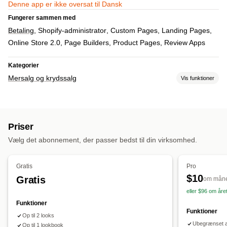
Denne app er ikke oversat til Dansk
Fungerer sammen med
Betaling
Shopify-administrator
Custom Pages
Landing Pages
Online Store 2.0
Page Builders
Product Pages
Review Apps
Kategorier
Mersalg og krydssalg
Vis funktioner
Tilpasning
Mersalg i indkøbskurv
Mersalg på produktside
Priser
Tilbud og anbefalinger
Vælg det abonnement, der passer bedst til din virksomhed.
Produktanbefalinger
Sampak
Analyser
Gratis
Pro
$10
Gratis
Klikrater
om mån
eller $96 om åre
Funktioner
Funktioner
Op til 2 looks
Ubegrænset a
Op til 1 lookbook