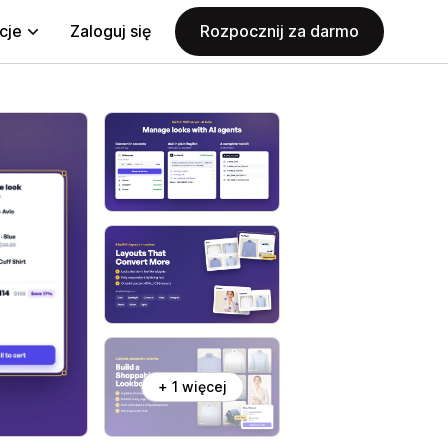
cje
Zaloguj się
Rozpocznij za darmo
+ 1 więcej