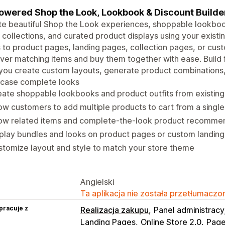
owered Shop the Look, Lookbook & Discount Builde
e beautiful Shop the Look experiences, shoppable lookbook
collections, and curated product displays using your exist
 to product pages, landing pages, collection pages, or cu
ver matching items and buy them together with ease. Build 
you create custom layouts, generate product combinations,
case complete looks
ate shoppable lookbooks and product outfits from existin
ow customers to add multiple products to cart from a single
ow related items and complete-the-look product recomme
play bundles and looks on product pages or custom landin
tomize layout and style to match your store theme
Angielski
Ta aplikacja nie została przetłumaczon
pracuje z
Realizacja zakupu
Panel administracy
Landing Pages
Online Store 2.0
Page