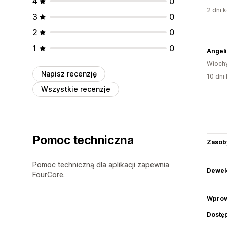
4
0
2 dni k
3
0
2
0
1
0
Angel
Włoch
Napisz recenzję
10 dni 
Wszystkie recenzje
Pomoc techniczna
Zasob
Pomoc techniczną dla aplikacji zapewnia
Dewel
FourCore.
Wprow
Dostę