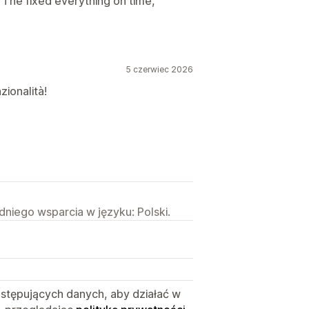
 The fixed everything on time,
5 czerwiec 2026
zionalità!
niego wsparcia w języku: Polski.
astępujących danych, aby działać w