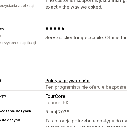
The customer support is just amazing!
orzystania z aplikacji
exactly the way we asked.
ico
y
Servizio clienti impeccabile. Ottime fun
korzystania z aplikacji
y
Polityka prywatności
Ten programista nie oferuje bezpośred
oper
FourCore
Lahore, PK
adzenie na rynek
5 maj 2026
p do danych
Ta aplikacja potrzebuje dostępu do n