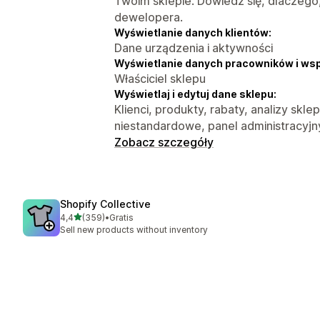
Twoim sklepie. Dowiedz się, dlaczego
dewelopera.
Wyświetlanie danych klientów:
Dane urządzenia i aktywności
Wyświetlanie danych pracowników i ws
Właściciel sklepu
Wyświetlaj i edytuj dane sklepu:
Klienci, produkty, rabaty, analizy skle
niestandardowe, panel administracyjn
Zobacz szczegóły
Shopify Collective
na 5 gwiazdek
4,4
(359)
•
Gratis
Łączna liczba recenzji: 359
Sell new products without inventory