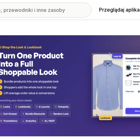
Przeglądaj aplika
nione obrazy w galerii