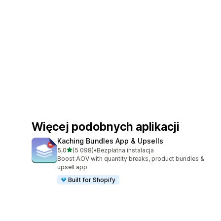
Więcej podobnych aplikacji
Kaching Bundles App & Upsells
na 5 gwiazdek
5,0
(5 098)
•
Bezpłatna instalacja
Łączna liczba recenzji: 5098
Boost AOV with quantity breaks, product bundles &
upsell app
Built for Shopify