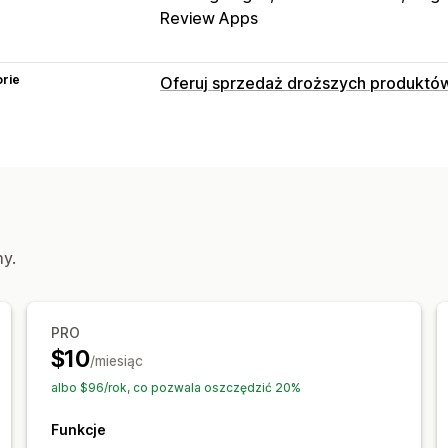
Review Apps
rie
Oferuj sprzedaż droższych produktó
Dostosowanie
Sprzedaż droższych produktów w ko
Sprzedaż droższych produktów na st
Oferty i rekomendacje
Rekomendacje produktów
Pakiety
my.
Analizy
Współczynniki klikalności
PRO
$10
/miesiąc
albo $96/rok, co pozwala oszczędzić 20%
Funkcje