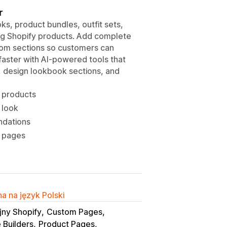
r
s, product bundles, outfit sets,
ing Shopify products. Add complete
stom sections so customers can
faster with AI-powered tools that
 design lookbook sections, and
g products
 look
ndations
g pages
a na język Polski
jny Shopify
Custom Pages
 Builders
Product Pages