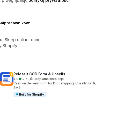
, przeglądając
politykę prywatności
półpracowników:
pu, Sklep online, dane
y Shopify
Releasit COD Form & Upsells
na 5 gwiazdek
4,9
(2 531)
•
Bezpłatna instalacja
Łączna liczba recenzji: 2531
Cash on Delivery Form for Dropshipping: Upsells, OTP,
SMS
Built for Shopify