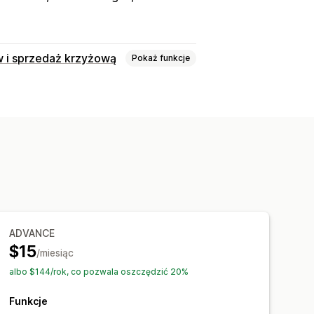
w i sprzedaż krzyżową
Pokaż funkcje
szyku
ronie produktu
ADVANCE
$15
/miesiąc
albo $144/rok, co pozwala oszczędzić 20%
Funkcje