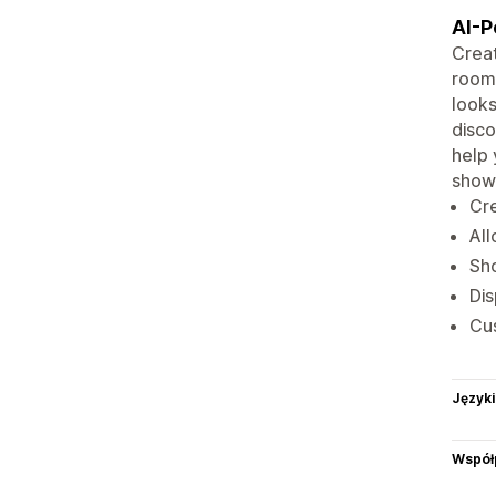
AI-P
Creat
room 
looks
disco
help 
show
Cre
All
Sh
Dis
Cus
Języki
Współ