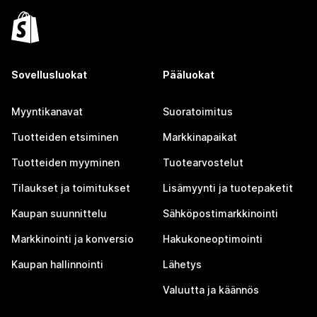
Sovellusluokat
Pääluokat
Myyntikanavat
Suoratoimitus
Tuotteiden etsiminen
Markkinapaikat
Tuotteiden myyminen
Tuotearvostelut
Tilaukset ja toimitukset
Lisämyynti ja tuotepaketit
Kaupan suunnittelu
Sähköpostimarkkinointi
Markkinointi ja konversio
Hakukoneoptimointi
Kaupan hallinnointi
Lähetys
Valuutta ja käännös