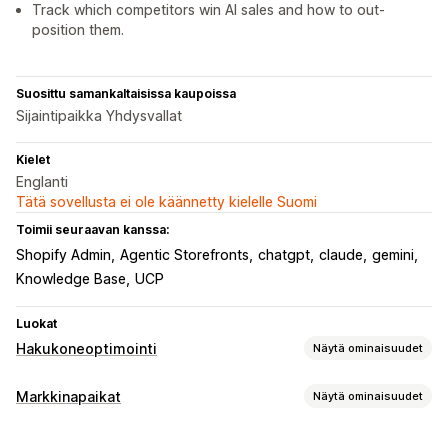
Track which competitors win AI sales and how to out-
position them.
Suosittu samankaltaisissa kaupoissa
Sijaintipaikka Yhdysvallat
Kielet
Englanti
Tätä sovellusta ei ole käännetty kielelle Suomi
Toimii seuraavan kanssa:
Shopify Admin
Agentic Storefronts
chatgpt
claude
gemini
Knowledge Base
UCP
Luokat
Hakukoneoptimointi
Näytä ominaisuudet
Hakuoptimointityökalut
Markkinapaikat
Näytä ominaisuudet
Sivujen indeksointi
Meta-tunnisteet
JSON-LD
Skeemat
Listausten hallinnointi
Robots.txt
Joukkomuokkaus
Tekoälygenerointi