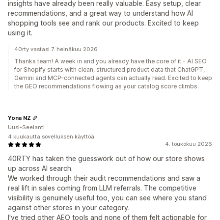
insights have already been really valuable. Easy setup, clear
recommendations, and a great way to understand how AI
shopping tools see and rank our products. Excited to keep
using it.
40rty vastasi 7. heinäkuu 2026
Thanks team! A week in and you already have the core of it - AI SEO
for Shopify starts with clean, structured product data that ChatGPT,
Gemini and MCP-connected agents can actually read. Excited to keep
the GEO recommendations flowing as your catalog score climbs.
Yona NZ
Uusi-Seelanti
4 kuukautta sovelluksen käyttöä
4. toukokuu 2026
40RTY has taken the guesswork out of how our store shows
up across AI search.
We worked through their audit recommendations and saw a
real lift in sales coming from LLM referrals. The competitive
visibility is genuinely useful too, you can see where you stand
against other stores in your category.
I've tried other AEO tools and none of them felt actionable for