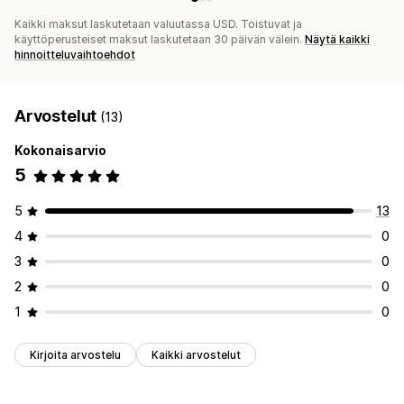
Kaikki maksut laskutetaan valuutassa USD. Toistuvat ja
käyttöperusteiset maksut laskutetaan 30 päivän välein.
Näytä kaikki
hinnoitteluvaihtoehdot
Arvostelut
(13)
Kokonaisarvio
5
5
13
4
0
3
0
2
0
1
0
Kirjoita arvostelu
Kaikki arvostelut