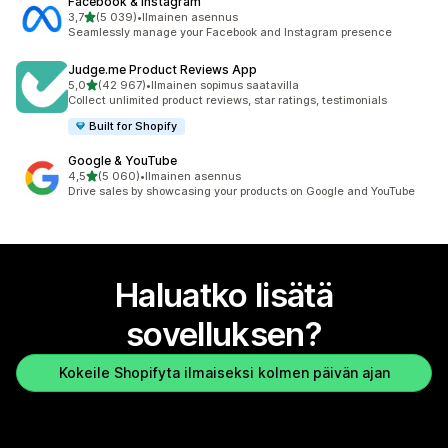
Facebook & Instagram
/ 5 tähteä
3,7
(5 039)
•
Ilmainen asennus
5039 arvostelua yhteensä
Seamlessly manage your Facebook and Instagram presence
Judge.me Product Reviews App
/ 5 tähteä
5,0
(42 967)
•
Ilmainen sopimus saatavilla
42967 arvostelua yhteensä
Collect unlimited product reviews, star ratings, testimonials
Built for Shopify
Google & YouTube
/ 5 tähteä
4,5
(5 060)
•
Ilmainen asennus
5060 arvostelua yhteensä
Drive sales by showcasing your products on Google and YouTube
Haluatko lisätä
sovelluksen?
Kokeile Shopifyta ilmaiseksi kolmen päivän ajan