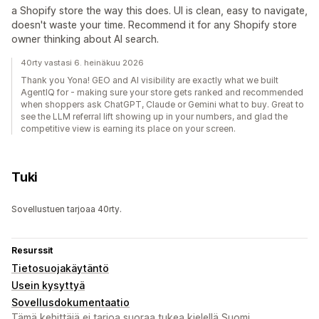
a Shopify store the way this does. UI is clean, easy to navigate,
doesn't waste your time. Recommend it for any Shopify store
owner thinking about AI search.
40rty vastasi 6. heinäkuu 2026
Thank you Yona! GEO and AI visibility are exactly what we built
AgentIQ for - making sure your store gets ranked and recommended
when shoppers ask ChatGPT, Claude or Gemini what to buy. Great to
see the LLM referral lift showing up in your numbers, and glad the
competitive view is earning its place on your screen.
Tuki
Sovellustuen tarjoaa 40rty.
Resurssit
Tietosuojakäytäntö
Usein kysyttyä
Sovellusdokumentaatio
Tämä kehittäjä ei tarjoa suoraa tukea kielellä Suomi.