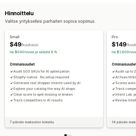
Tuotesyöte
Tuotteiden synkronointi
Joukkolataus (siirto)
Sisällön optimointi
Metadatan optimointi
Hinnoittelu
Mukautetut listaukset
Listausten analytiikka
Tehokkuuden valvonta
Valitse yrityksellesi parhaiten sopiva sopimus.
SEO-pisteet
Tarkastukset
Raportointi
Tiedot ja vinkit
Kilpailija-analyysi
Avainsana-analyysi
Sisältöanalyysi
Small
Pro
Seuranta
Ranking-seuranta
Konversioseuranta
$49
$149
/kuukausi
/kuuk
Sivustoliikenne
tai $540/vuosi ja säästä 8 %
tai $1,600/vuo
Ominaisuudet
Ominaisuude
Audit 500 SKUs for AI optimization
Audit up to
Shopify-native · No setup required
AI fixes titl
Generate real shopper intents used by AI
Scores auto
Explore your catalog the way AI shops
Track compet
Clear score to spot missing or broken
Intent Lab: 
Track competitors in AI results
Review Intel
7 päivän maksuton kokeilu
14 päivän mak