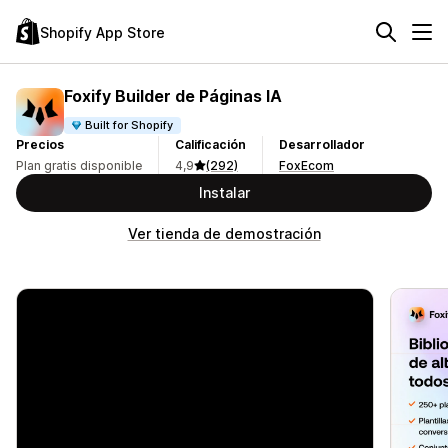
Shopify App Store
Foxify Builder de Páginas IA
Built for Shopify
Precios
Calificación
Desarrollador
Plan gratis disponible
4,9
(292)
FoxEcom
Instalar
Ver tienda de demostración