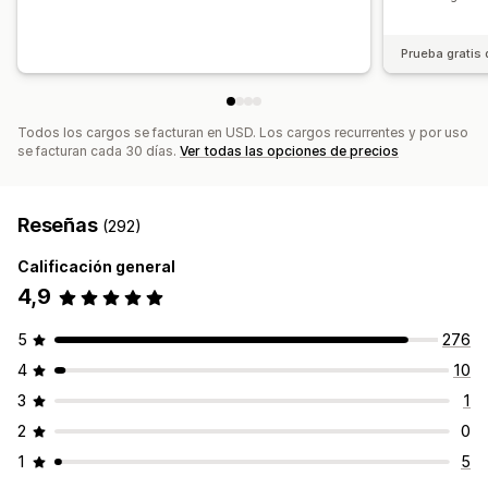
Sincronización de contenido
Secciones globales
Estilos globales
Fuentes personalizadas
Prueba gratis 
Código personalizado
Traducción
Localización
Generación de IA
SEO
Adaptación a dispositivos móviles
Información útil y consejos
Informes
Todos los cargos se facturan en USD. Los cargos recurrentes y por uso
Informes y estadísticas
Prueba
Seguimiento
se facturan cada 30 días.
Ver todas las opciones de precios
Registros de actividad
Reseñas
(292)
Calificación general
4,9
5
276
4
10
3
1
2
0
1
5