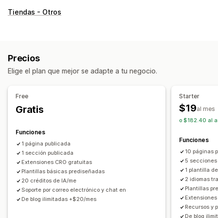
Tipos de páginas
Tiendas - Otros
Páginas de destino
Páginas de inicio
Páginas de producto
Colecciones
Páginas de próximamente
Blogs
Preguntas frecuentes
Páginas de Centro de ayuda
Precios
Páginas de contacto
Páginas de Acerca de nosotros
Elige el plan que mejor se adapte a tu negocio.
Páginas del carrito
Vista rápida
Pies de página
Formularios
Páginas de error
Páginas de prensa
Free
Starter
Páginas de empleo
Páginas legales
$19
Gratis
al mes
Páginas de link en la bío
Página de reseñas
o $182.40 al 
Páginas de precios
Secciones de temas
Funciones
Páginas personalizadas
Funciones
1 página publicada
10 páginas 
1 sección publicada
Gestión de páginas
5 secciones
Extensiones CRO gratuitas
Herramienta de edición
Elementos
Plantillas
1 plantilla d
Plantillas básicas prediseñadas
2 idiomas tr
Importar y exportar
Páginas de guardado
20 créditos de IA/me
Plantillas p
Soporte por correo electrónico y chat en
Páginas de borradores
Versiones de la página
Extensiones
De blog ilimitadas +$20/mes
Edición masiva
Publicación masiva
Recursos y p
De blog ili