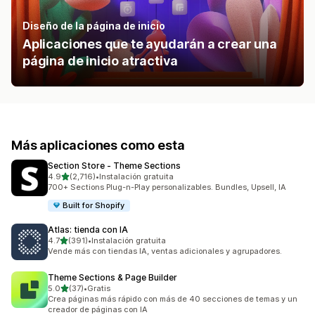
Diseño de la página de inicio
Aplicaciones que te ayudarán a crear una
página de inicio atractiva
Más aplicaciones como esta
Section Store ‑ Theme Sections
de 5 estrellas
4.9
(2,716)
•
Instalación gratuita
2716 reseñas en total
700+ Sections Plug-n-Play personalizables. Bundles, Upsell, IA
Built for Shopify
Atlas: tienda con IA
de 5 estrellas
4.7
(391)
•
Instalación gratuita
391 reseñas en total
Vende más con tiendas IA, ventas adicionales y agrupadores.
Theme Sections & Page Builder
de 5 estrellas
5.0
(37)
•
Gratis
37 reseñas en total
Crea páginas más rápido con más de 40 secciones de temas y un
creador de páginas con IA